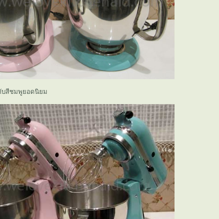
บกับสีชมพูยอดนิยม