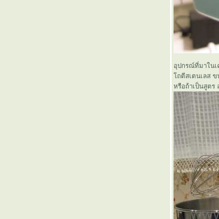
อุปกรณ์ที่มาในเคร
ถตีสเตนเลส ขนา
หรือถ้าเป็นสูต