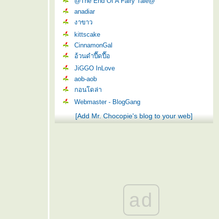
@The End Of A Fairy Tale@
anadiar
งาขาว
kittscake
CinnamonGal
อ้วนดำปื๊ดปื๊อ
JiGGO InLove
aob-aob
กอนโดล่า
Webmaster - BlogGang
[Add Mr. Chocopie's blog to your web]
ad