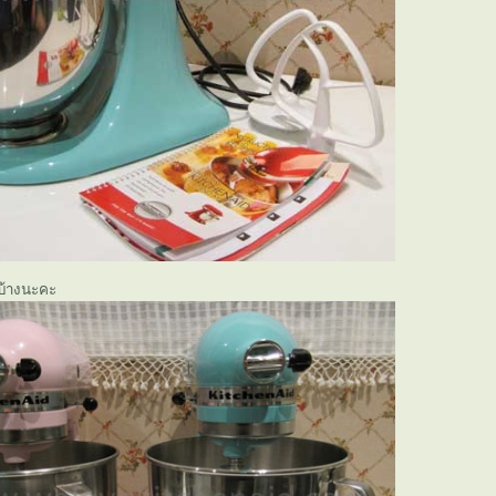
นบ้างนะคะ