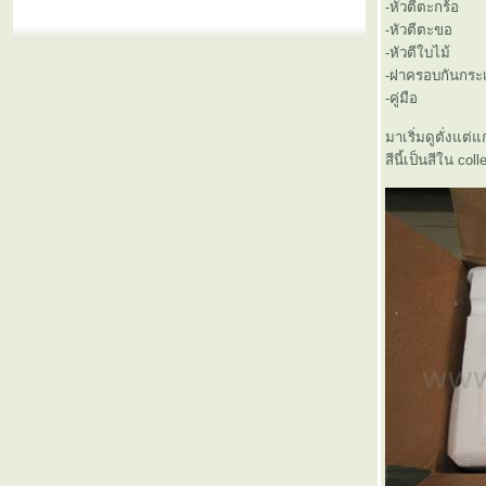
-หัวตีตะกร้อ
-หัวตีตะขอ
-หัวตีใบไม้
-ฝาครอบกันกระ
-คู่มือ
มาเริ่มดูตั่งแต
สีนี้เป็นสีใน co