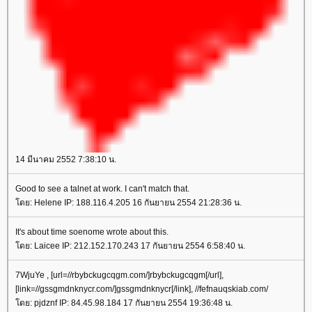
14 มีนาคม 2552 7:38:10 น.
Good to see a talnet at work. I can't match that.
โดย: Helene IP: 188.116.4.205 16 กันยายน 2554 21:28:36 น.
It's about time soenome wrote about this.
โดย: Laicee IP: 212.152.170.243 17 กันยายน 2554 6:58:40 น.
7WjuYe , [url=//rbybckugcqgm.com/]rbybckugcqgm[/url],
[link=//gssgmdnknycr.com/]gssgmdnknycr[/link], //fefnauqskiab.com/
โดย: pjdznf IP: 84.45.98.184 17 กันยายน 2554 19:36:48 น.