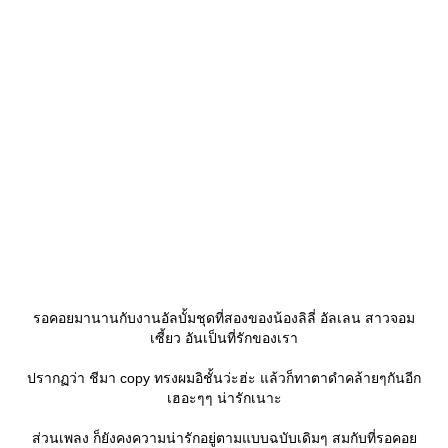
รอคอยมานานกับงานอัลบั้มชุดที่สองของน้องลิลี่ อัลเลน สาวจอม
เซี้ยว อันเป็นที่รักของเรา
ปรากฏว่า ชีมา copy ทรงผมอิชั้นว่ะฮ่ะ แล้วก็ทาตาดำคล้ายๆกันอีก
เฮอะๆๆ น่ารักเนาะ
ส่วนเพลง ก็ยังคงความน่ารักอยู่ตามแบบฉบับเดิมๆ สมกับที่รอคอย