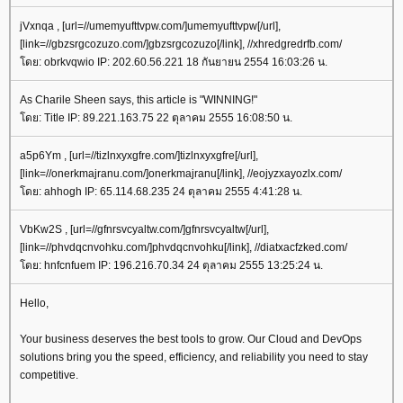
jVxnqa , [url=//umemyufttvpw.com/]umemyufttvpw[/url],
[link=//gbzsrgcozuzo.com/]gbzsrgcozuzo[/link], //xhredgredrfb.com/
โดย: obrkvqwio IP: 202.60.56.221 18 กันยายน 2554 16:03:26 น.
As Charile Sheen says, this article is "WINNING!"
โดย: Title IP: 89.221.163.75 22 ตุลาคม 2555 16:08:50 น.
a5p6Ym , [url=//tizlnxyxgfre.com/]tizlnxyxgfre[/url],
[link=//onerkmajranu.com/]onerkmajranu[/link], //eojyzxayozlx.com/
โดย: ahhogh IP: 65.114.68.235 24 ตุลาคม 2555 4:41:28 น.
VbKw2S , [url=//gfnrsvcyaltw.com/]gfnrsvcyaltw[/url],
[link=//phvdqcnvohku.com/]phvdqcnvohku[/link], //diatxacfzked.com/
โดย: hnfcnfuem IP: 196.216.70.34 24 ตุลาคม 2555 13:25:24 น.
Hello,
Your business deserves the best tools to grow. Our Cloud and DevOps
solutions bring you the speed, efficiency, and reliability you need to stay
competitive.