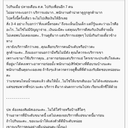
ไปกินเมื่อ ปลายเดือน ส.ค. ไปกับเพื่อนอีก 7 คน
ไม่อยากจะบอกว่า บริการแย่มาก...พนักงานทำน่าตาดูถูกลูกค้ามาก
ไปครั้งนี้ครั้งเดียว จะไม่ไปเสียเงินให้อีกเลย
สั่ง 3-4 อย่าง ก็บอกว่า"สั่งแค่นี้หรอคะ" ถึงจะเห็นเป็นเด็ก แต่ก็รู้นะคะว่าอะไรคือ
อะไร...ไม่ใช่ไม่มีปัญญาจ่าย...เงินน่ะมีคะ แต่คุณบริการดีสมกับเงินที่จ่ายมั้ย
ไม่เคยพบไม่เคยเจอคะ...ร้านดูดีมาก แต่บริการแย่สุดๆ ไปนั่งกินก๋วยเตี๋ยวข้าง
ทาง
เขายังบริการดีกว่าเลย...คุณเลือกบริการคนมีระดับหรือป่าวคะ
ลูกค้านะคะ...ถึงมองภายนอกว่ามีหรือไม่มีตัง คุณก็ควรจะบริการเขา
เพราะเขามาใช้บริการคุณ...อาหารอร่อยแต่บริการแย่ ใครเขาจะประทับใจล่ะคะ
ที่อยู่มาได้คงเพราะอาหารอร่อยมั้ง พนักงาน(เสิร์ฟ)ทางที่ดีอบรมบ้างนะคะ
พนักงานยืนคุยกะเฉยเลย ถ้าจิงๆแล้วควรตรวจดูพื้นที่ที่ตัวเองรับผิดชอบหน่อยนะ
คะ
ว่าแขกคนไหนน้ำหมดแล้ว เติมให้มั้ง...ไม่ใช่ให้แขกเติมเอง ไม่ได้จะสอนนะคะ
แต่ขอชมพวกพี่รปภ.นะคะ บริการ ดีมาก ฝนตกกางร่มไปส่ง เรียกแท๊กซี่ให้ด้วย
- - - - - - - - - - - -
ปล. ต้องลองสัมผัสเองนะคะ...ไม่ได้ใส่ร้ายหรือป้ายสีใดๆ
ร้านอาหารที่มีระดับขนาดนี้ แต่ไม่เคยเจอบริการที่แย่ขนาดนี้มาก่อน
ถ้าไปกินนะคะ...ขอแนะนำให้แต่งตัวดีดีมีระดับหน่อย
เขาจะบริการคุณอย่างดีแน่นอนคะ (มั้งนะ)