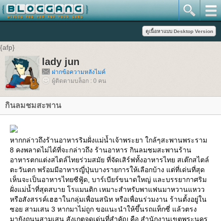
{afp}
lady jun
ฝากข้อความหลังไมค์
ผู้ติดตามบล็อก : 0 คน
กินลมชมสะพาน
หากกล่าวถึงร้านอาหารริมฝั่งแม่น้ำเจ้าพระยา ใกล้ๆสะพานพระราม
8 คงพลาดไม่ได้ที่จะกล่าวถึง ร้านอาหาร กินลมชมสะพานร้าน
อาหารตกแต่งสไตล์ไทยร่วมสมัย ที่จัดเสิร์ฟทั้งอาหารไทย สเต๊กสไตล์
ตะวันตก พร้อมมีอาหารญี่ปุ่นบางรายการให้เลือกบ้าง แต่ที่เด่นที่สุด
เห็นจะเป็นอาหารไทยซีฟู้ด, บาร์เบียร์ขนาดใหญ่ และบรรยากาศริม
ฝั่งแม่น้ำที่สุดสบาย โรแมนติก เหมาะสำหรับพาแฟนมาหวานแหวว
หรือสังสรรค์เฮฮาในกลุ่มเพื่อนสนิท หรือเพื่อนร่วมงาน ร้านตั้งอยู่ใน
ซอย สามเสน 3 หากมาไม่ถูก ขอแนะนำให้ขึ้นรถแท็กซี่ แล้วตรง
มายังถนนสามเสน สังเกตจุดเด่นที่สำคัญ คือ สำนักงานเขตพระนคร