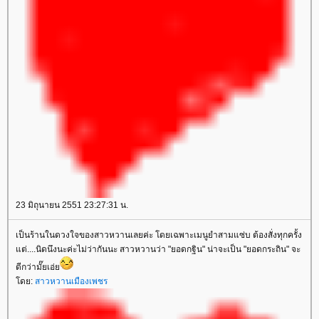
23 มิถุนายน 2551 23:27:31 น.
เป็นร้านในดวงใจของสาวหวานเลยค่ะ โดยเฉพาะเมนูยำสามแซ่บ ต้องสั่งทุกครั้ง
แต่....นิดนึงนะค่ะไม่ว่ากันนะ สาวหวานว่า "ยอดกฐิน" น่าจะเป็น "ยอดกระถิน" จะ
ดีกว่ามั๊ยเอ่ย
โดย:
สาวหวานเมืองเพชร