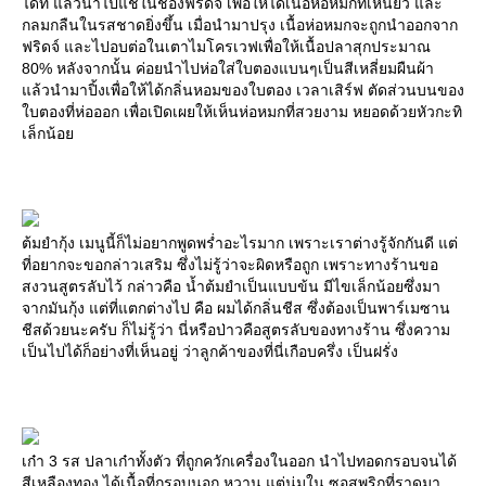
ได้ที่ แล้วนำไปแช่ในช่องฟริดจ์ เพื่อให้ได้เนื้อห่อหมกที่เหนียว และ
กลมกลืนในรสชาดยิ่งขึ้น เมื่อนำมาปรุง เนื้อห่อหมกจะถูกนำออกจาก
ฟริดจ์ และไปอบต่อในเตาไมโครเวฟเพื่อให้เนื้อปลาสุกประมาณ
80% หลังจากนั้น ค่อยนำไปห่อใส่ใบตองแบนๆเป็นสีเหลี่ยมผืนผ้า
แล้วนำมาปิ้งเพื่อให้ได้กลิ่นหอมของใบตอง เวลาเสิร์ฟ ตัดส่วนบนของ
ใบตองที่ห่อออก เพื่อเปิดเผยให้เห็นห่อหมกที่สวยงาม หยอดด้วยหัวกะทิ
เล็กน้อย
ต้มยำกุ้ง เมนูนี้ก็ไม่อยากพูดพร่ำอะไรมาก เพราะเราต่างรู้จักกันดี แต่
ที่อยากจะขอกล่าวเสริม ซึ่งไม่รู้ว่าจะผิดหรือถูก เพราะทางร้านขอ
สงวนสูตรลับไว้ กล่าวคือ น้ำต้มยำเป็นแบบข้น มีไขเล็กน้อยซึ่งมา
จากมันกุ้ง แต่ที่แตกต่างไป คือ ผมได้กลิ่นชีส ซึ่งต้องเป็นพาร์เมซาน
ชีสด้วยนะครับ ก็ไม่รู้ว่า นี่หรือป่าวคือสูตรลับของทางร้าน ซึ่งความ
เป็นไปได้ก็อย่างที่เห็นอยู่ ว่าลูกค้าของที่นี่เกือบครึ่ง เป็นฝรั่ง
เก๋า 3 รส ปลาเก๋าทั้งตัว ที่ถูกควักเครื่องในออก นำไปทอดกรอบจนได้
สีเหลืองทอง ได้เนื้อที่กรอบนอก หวาน แต่นุ่มใน ซอสพริกที่ราดมา