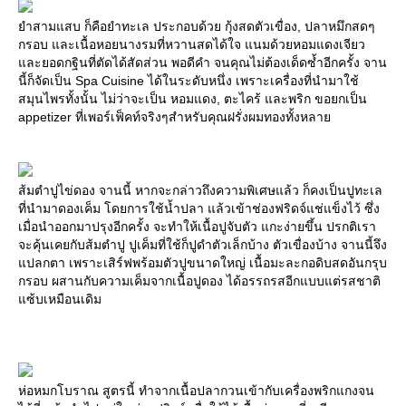
ยำสามแสบ ก็คือยำทะเล ประกอบด้วย กุ้งสดตัวเขื่อง, ปลาหมึกสดๆ
กรอบ และเนื้อหอยนางรมที่หวานสดได้ใจ แนมด้วยหอมแดงเจียว
และยอดกฐินที่ตัดได้สัดส่วน พอดีคำ จนคุณไม่ต้องเด็ดซ้ำอีกครั้ง จาน
นี้ก็จัดเป็น Spa Cuisine ได้ในระดับหนึ่ง เพราะเครื่องที่นำมาใช้
สมุนไพรทั้งนั้น ไม่ว่าจะเป็น หอมแดง, ตะไคร้ และพริก ขอยกเป็น
appetizer ที่เพอร์เฟ็คท์จริงๆสำหรับคุณฝรั่งผมทองทั้งหลาย
ส้มตำปูไข่ดอง จานนี้ หากจะกล่าวถึงความพิเศษแล้ว ก็คงเป็นปูทะเล
ที่นำมาดองเค็ม โดยการใช้น้ำปลา แล้วเข้าช่องฟริดจ์แช่แข็งไว้ ซึ่ง
เมื่อนำออกมาปรุงอีกครั้ง จะทำให้เนื้อปูจับตัว แกะง่ายขึ้น ปรกติเรา
จะคุ้นเคยกับส้มตำปู ปูเค็มที่ใช้ก็ปูดำตัวเล็กบ้าง ตัวเขื่องบ้าง จานนี้จึง
แปลกตา เพราะเสิร์ฟพร้อมตัวปูขนาดใหญ่ เนื้อมะละกอดิบสดอันกรุบ
กรอบ ผสานกับความเค็มจากเนื้อปูดอง ได้อรรถรสอีกแบบแต่รสชาติ
แซ้บเหมือนเดิม
ห่อหมกโบราณ สูตรนี้ ทำจากเนื้อปลากวนเข้ากับเครื่องพริกแกงจน