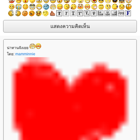
น่าทานจังเยย
โดย:
mamminnie