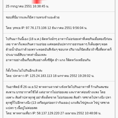
25 กรกฎาคม 2551 16:38:45 น.
ชอบที่นี่มากและก็มีความทรงจำแยะด้วย
โดย: ymca IP: 97.76.173.106 12 ธันวาคม 2551 9:56:04 น.
ไปกินมาวันนี้เอง (18 ม.ค.) ผิดหวังมั่กๆ อาหารไม่อร่อยเท่าที่เคยกินเมื่อสองปีก่อน
เลย ราคาก็แพงเกินความอร่อย แค่ทอดมันปลากรายธรรมดาๆ ก็เค็มสุดๆ ทอด
ด้วยน้ำมันเก่าด้วยเพราะทอดมันสีเข้มๆ ชอบกล ปริมาณก็นิดเดียวถ้าซื้อที่ตลาดก็
ประมาณยิ่สิบบาทเท่านั้นแหละ
อาหารอย่างอื่นเกือบสิบอย่างทั้งซีฟู้ด ยำ แกง ก็ผิดหวังเหมือนกัน
ก็ตั้งใจจะไม่ไปกินอีกแล้วล่ะ
โดย: ปลาดาว IP: 125.24.183.113 18 มกราคม 2552 19:28:02 น.
วันอาทิตย์ ที่ 26 เม.ย.52 พาหลานจากต่างจังหวัดไปกินอาหารที่ ร้านกินลมชม
สะพาน บรรยากาศใช้ได้ แต่อาหารไม่อร่อยเลย และราคาค่อนข้างแพง โดย
เฉพาะ ส้มตำปลาดุกฟู อย่าสั่งเด็ดขาด ไม่อร่อยเลย ส้มตำ รสชาดไปทางนึง ปลา
ดุกฟูก็ไปอีกทางนึง (13 เหรียญอร่อยกว่ากันเยอะ) แกงส้มไข่ปูทะเล ไข่ปู รสชาด
แปลก ๆ เนื้อปูไม่ค่อยสด
โดย: พาหลานเที่ยว IP: 58.137.129.220 27 เมษายน 2552 10:48:08 น.