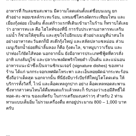
อาหารที่ กินลมชมสะพาน มีความโดดเด่นตั้งแต่ชื่อบนเมนู ยก
ตัวอย่าง หอยเชลล์กระทะร้อน, แหนมซี่โครงผัดกระเทียมโทน และ
เมี่ยงกุ้งฝอย เป็นต้น ตั้งแต่ก้าวแรกที่เดินเข้ามาในร้าน ก็ทราบได้เลย
ว่า อาหารทะเล คือ ไฮไลท์ของที่นี่ การรับประทานอาหารทะเลริม
แม่น้ำ ก็ช่วยให้สุขลิ้น และสุขใจไปอีกแบบ ตัวอย่างเมนูที่น่าสนใจ
อย่างอาหารตะวันตกก็มี สเต๊กกุ้งใหญ่ และสลัดปลาแซลม่อน ส่วน
เมนูเรียกน้ำย่อยทีน่าลิ้มลอง ก็คือ กุ้งตะไล, ขาหมูบาวาเรี่ยน และ
ปาท่องโก๋ยัดไส้ทอด นอกจากนั้น ยังมีอาหารประเภทซีฟู้ดที่ควรสั่ง
อาทิ แกงส้มปูไข่ และปลากะพงผัดพริกไทยดำ เป็นต้น และแน่นอน
อาหารแนะนำซึ่งเป็นจานซิกเนเจอร์ (signature dishes) ของทาง
ร้าน ได้แก่ นกกระจอกเทศผัดโหระพา และเอ็นหอยผัดฉ่ากระทะร้อน
ซึ่งถือว่าเด็ดสุด นอกจากนั้น ที่นี่ยังมีบาร์เบียร์ที่ใหญ่โตโดดเด่น ให้
บริการทั้งวิสกี้, ไวน์ และค็อคเทลถูกปาก อย่าง ค็อคเทลทอดสะพาน
ซึ่งหากสาวคนไหนได้ดื่มหมดแก้วแล้วหละก็ รับรองว่าเธอมีสิทธิ์ได้
ทอด-สะ-พาน ของแท้ครับ ในการเตรียมงบคร่าวๆ สำหรับ 2 ท่าน
ทานแบบเต็มอิ่ม ไม่รวมเครื่องดื่ม ตกอยู่ประมาณ 800 – 1,000 บาท
ครับ