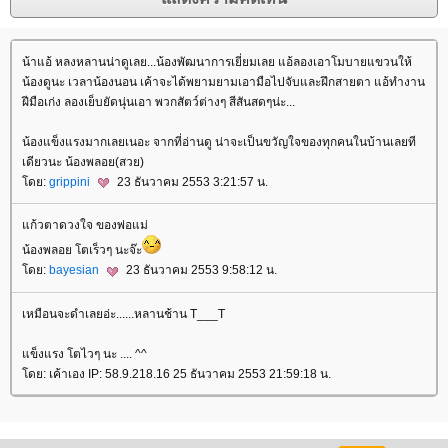
น้าแอ้ หลงหลานน่าดูเลย...น้องพัฒนาการเยี่ยมเลย แอ้ลองเอาโมบายแขวนให้
น้องดูนะ เวลาน้องนอน เค้าจะได้พยามยามเอามือไปจับและฝึกสายตา แอ้ทำงาน
ฝีมือเก่ง ลองเย็บยัดนุ่นเอา พวกสัตว์ต่างๆ สีสันสดๆน่ะ...
น้องแข็งแรงมากเลยเนอะ จากที่อ่านดู น่าจะเป็นขวัญใจของทุกคนในบ้านเลยที
เดียวนะ น้องพลอย(สวย)
โดย:
grippini
23 ธันวาคม 2553 3:21:57 น.
แก้วตาดวงใจ ของพ่อแม่
น้องพลอย โตเร็วๆ นะจ๊ะ
โดย:
bayesian
23 ธันวาคม 2553 9:58:12 น.
เหมือนจะดำเลยอ่ะ......หลานช้าน T___T
แข็งแรง โตไวๆ นะ .... ^^
โดย: เค้าเอง IP: 58.9.218.16 25 ธันวาคม 2553 21:59:18 น.