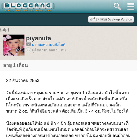
{afp}
piyanuta
ฝากข้อความหลังไมค์
ผู้ติดตามบล็อก : 1 คน
อายุ 1 เดือน
22 ธันวาคม 2553
วันนี้น้องพลอย ธฤตมน รามช่วย อายุครบ 1 เดือนแล้ว ตัวโตขึ้นจาก
เมื่อแรกเกิดเร็วมาก ผ่านไปแค่สัปดาห์เดียวน้ำหนักเพิ่มขึ้นเกือบครึ่ง
กิโลกรัม เพราะน้องพลอยกินนมเยอะมาก แค่ไม่กี่วันนมขวดเล็ก
ขนาด 2 oz. ก็กินไม่อิ่มซะแล้ว ต้องเพิ่มเป็น 3 - 4 oz. ถึงจะไม่ร้องไห้
น้องพลอยชอบให้พ่อ แม่ น้า ๆ ป้า อุ้มตลอดเลย พพอวางลงบนเบาะก็
ร้องทันที อุ้มกันจนเมื่อยแขนไปหมด พอห่อผ้าอ้อมให้ก็จะพยายามเอา
แขนทั้งสองข้างออกมาข้างนอกตลอด ขาก็อยู่ไม่นิ่ง ชอบถีบจนผ้าอ้อม