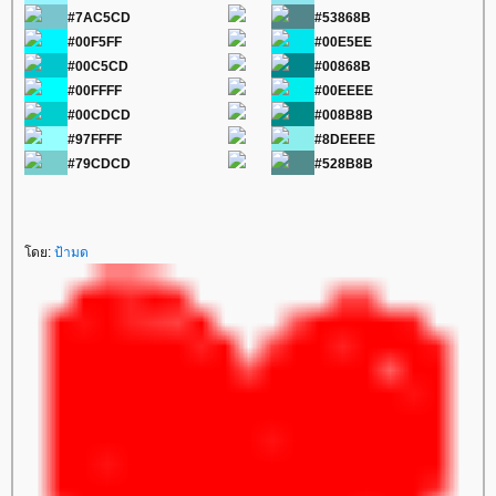
#7AC5CD
#53868B
#00F5FF
#00E5EE
#00C5CD
#00868B
#00FFFF
#00EEEE
#00CDCD
#008B8B
#97FFFF
#8DEEEE
#79CDCD
#528B8B
ดย:
ป้ามด