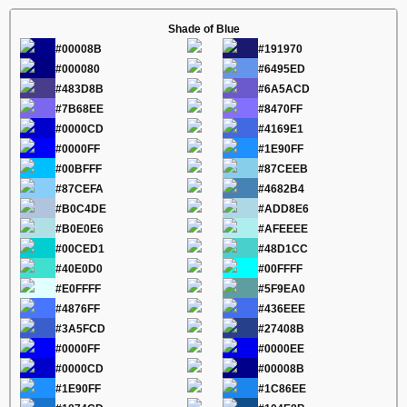
Shade of Blue
#00008B
#191970
#000080
#6495ED
#483D8B
#6A5ACD
#7B68EE
#8470FF
#0000CD
#4169E1
#0000FF
#1E90FF
#00BFFF
#87CEEB
#87CEFA
#4682B4
#B0C4DE
#ADD8E6
#B0E0E6
#AFEEEE
#00CED1
#48D1CC
#40E0D0
#00FFFF
#E0FFFF
#5F9EA0
#4876FF
#436EEE
#3A5FCD
#27408B
#0000FF
#0000EE
#0000CD
#00008B
#1E90FF
#1C86EE