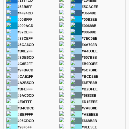
#1874CD
#104E8B
#63B8FF
#5CACEE
#4F94CD
#36648B
#00BFFF
#00B2EE
#009ACD
#00688B
#87CEFF
#00688B
#87CEFF
#7EC0EE
#6CA6CD
#4A708B
#B0E2FF
#A4D3EE
#8DB6CD
#607B8B
#C6E2FF
#B9D3EE
#9FB6CD
#6C7B8B
#CAE1FF
#BCD2EE
#A2B5CD
#6E7B8B
#BFEFFF
#B2DFEE
#9AC0CD
#68838B
#E0FFFF
#D1EEEE
#B4CDCD
#7A8B8B
#BBFFFF
#AEEEEE
#96CDCD
#668B8B
#98F5FF
#8EE5EE