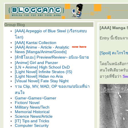
Group Blog
[AAA] Manga S
[AAA] Arpeggio of Blue Steel (เรือรบสยบ
ลก)
Entry นี้เขียนจา
[AAA] Kantai Collection
[AAA] Anime - Article - Analytic
News [Manga/Anime/Goods]
[Spoil] ตะไกรไ
[ลักธิโมเอะ] Preview/Review~ อนิเม-นิยา
[Anime] Girl and Panzer
ดยในหนังสือการ์
[LN + Anime] High School DxD
สนใจทีเดียวครั
[Light Novel] Infinite Stratos (IS)
[Light Novel] Hidan no Aria
อาวุธที่ชื่อว่า
Sw
[Visual Novel] Fate Stay Night
รวม Clip, MV, MAD, OP ของเกม/อนิเมที่น่า
สนใจ
Game~Games~Gamer
Fiction/ Novel
Millitary News/Tech
Memorial Historical
Science News/Article
[IT] Tips and Tricks
Computer Security