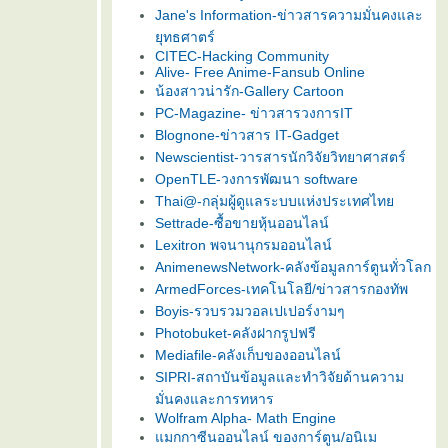
Jane's Information-ข่าวสารความมั่นคงและ
ุทธศาตร์
CITEC-Hacking Community
Alive- Free Anime-Fansub Online
น้องสาวน่ารัก-Gallery Cartoon
PC-Magazine- ข่าวสารวงการIT
Blognone-ข่าวสาร IT-Gadget
Newscientist-วารสารนักวิจัยวิทยาศาสตร์
OpenTLE-วงการพัฒนา software
Thai@-กลุ่มผู้ดูแลระบบแห่งประเทศไท
Settrade-ซื้อขายหุ้นออนไลน์
Lexitron พจนานุกรมออนไลน์
AnimenewsNetwork-คลังข้อมูลการ์ตูนทั่วโลก
ArmedForces-เทคโนโลยี/ข่าวสารกองทัพ
Boyis-รวบรวมวอลเปเปอร์งามๆ
Photobuket-คลังฝากรูปฟรี
Mediafile-คลังเก็บของออนไลน์
SIPRI-สถาบันข้อมูลและทำวิจัยด้านความ
มั่นคงและการทหาร
Wolfram Alpha- Math Engine
มกกาซีนออนไลน์ ของการ์ตูน/อนิเม