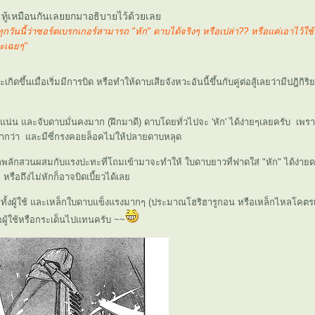
ะทู้เหมือนกันเลยยกมาอธิบายไว้ด้วยเล
ทุกวันนี้ว่าซอร์ดเบรกเกอร์สามารถ "หัก" ดาบได้จริงๆ หรือเปล่า?? หรือแค่เอาไว้ใช
งหวะเฉยๆ"
ิดขึ้นเมื่อเริ่มมีการบิด หรือทำให้ดาบเสียจังหวะอันนี้ขึ้นกับคู่ต่อสู้เลยว่ามีปฎิ
มือแน่น และจับดาบมั่นคงมาก (ฝึกมาดี) ดาบโดยทั่วไปจะ 'หัก' ได้ง่ายๆเลยครับ เพร
หนากว่า และมีซี่กรงคอยล็อคไม่ให้ปลายดาบหลุด
ากพลักสวนผสมกับแรงปะทะที่โถมเข้ามาจะทำให้ ใบดาบยาวที่ฟาดใส่ "หัก" ได้ง่า
หรือถึงไม่หักก็อาจบิดเบี้ยวได้เล
า ทั้งผู้ใช้ และเหล็กใบดาบแข็งแรงมากๆ (ประมาณโฮริฮารูกอน หรือเหล็กไหลโคตรเพ
ผู้ใช้หรือกระเด็นไปแทนครับ ~~