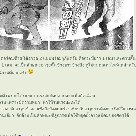
ตอร์คนซ้าย ใช้อาวุธ 2 แบบพร้อมๆกันครับ คือกระบี่ยาว 1 เล่ม และดาบสั้
ก 1 เล่ม จะเป็นลักษณะอาวุธสั้นข้างยาวข้างนึง ดูไม่สมดุลเท่าไหร่แต่สำหรับ
ิภาพดีมากครับ
จมตี เพราะได้ระยะ + แรงสะบัดปลายดาบเพื่อตัดเฉือน
ั้งรับ เพราะมีความหนา- ทำให้รับแรงปะทะได้
ะเวลาชักอาวุธเข้าออกเพื่อปัดป้องแบบรัวๆ เทียบกับอาวุธยาวต้องการรัศมีในการเหว
นเดียว อีกด้านเป็นลักษณะซี่ลูกกรงเพื่อใช้หยุดยั้งอาวุธมีคมของศัตรูได้