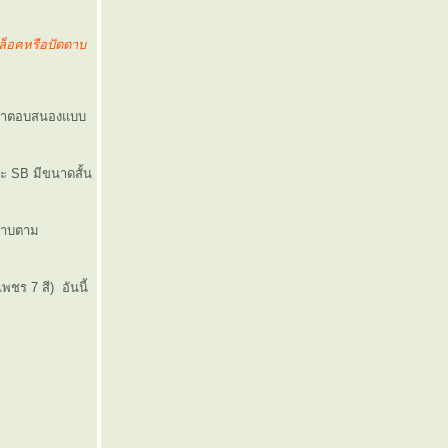
้ล็อคหรือปัดดาบ
กิริยาตอบสนองแบบ
าะ SB มีขนาดสั้น
ยดาบตาม
ชร 7 สี) อันนี้