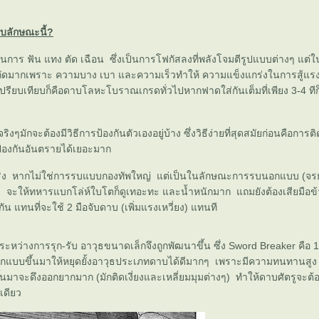
บลักษณะนี้?
้นการ ฟัน แทง ตัด เฉือน ซึ่งเป็นการโฟกัสลงที่พลังโจมตีรูปแบบต่างๆ แต่ใ
ำกัดมากเพราะ ความบาง เบา และความเร็วทำให้ ความแข็งแกร่งในการสู้แร
..เปรียบเทียบก็คือดาบโลหะโบราณเกรดทั่วไปหากฟาดใส่กันเต็มที่เพียง 3-4 ทีก
บจริงๆมักจะต้องมีวิธีการป้องกันตัวเองอยู่บ้าง ซึ่งวิธีง่ายที่สุดสมัยก่อนคือการติด
้องกันอันตรายได้เยอะมาก
ิง หากไม่ใช่การรบแบบกองทัพใหญ่ แต่เป็นในลักษณะการรบนอกแบบ (จรยุทธ
ง จะให้ทหารแบกโล่ห์ใบโตก็ดูเทอะทะ และน้ำหนักมาก แถมยังต้องเสียมือ
น แทนที่จะใช้ 2 มือจับดาบ (เพิ่มแรงเหวี่ยง) แทนที
ัวระหว่างการรุก-รับ อาวุธขนาดเล็กจึงถูกพัฒนาขึ้น ซึ่ง Sword Breaker คือ 
ออกแบบขึ้นมาให้หยุดยั้งอาวุธประเภทดาบได้ดีมากๆ เพราะมีความทนทานสูง แ
ขึ้นมาจะดึงออกยากมาก (มักติดเงี่ยงและเหลี่ยมมุมต่างๆ) ทำให้ดาบศัตรูจะต้อ
ีเดียว