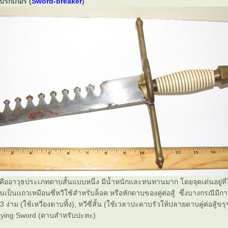
บรกเกอร์ (
Sword-breaker
)
คืออาวุธประเภทดาบสั้นแบบหนึ่ง มีน้ำหนักและทนทานมาก โดยจุดเด่นอยู่ที่
กันเป็นแถวเหมือนซี่หวีใช้สำหรับล็อค หรือหักดาบของคู่ต่อสู้ ซึ่งบางกรณีม
 3 ง่าม (ใช้เหวี่ยงดาบทิ้ง), หวีซี่สั้น (ใช้เวลาปะดาบรัวให้ปลายดาบคู่ต่อสู้ขร
rrying Sword (ดาบสำหรับปะทะ)