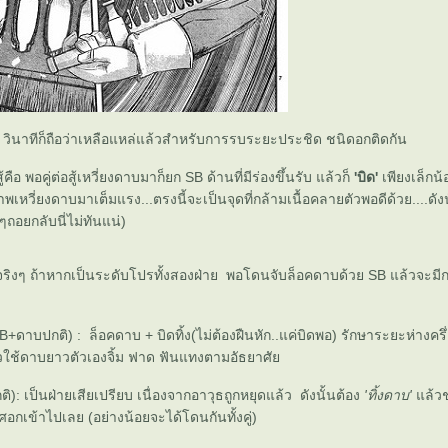
วินาทีก็ถือว่าเหลือแหล่แล้วสำหรับการรบระยะประชิด ชนิดอกติดกัน
คือ พอคู่ต่อสู้เหวี่ยงดาบมาก็ยก SB ด้านที่มีร่องขึ้นรับ แล้วก็
'บิด'
เพียงเล็กน้อ
พเหวี่ยงดาบมาเต็มแรง...ตรงนี้จะเป็นจุดที่กล้ามเนื้อคลายตัวพอดีด้วย....ดังน
ยกลับนี่ไม่ทันแน่)
กันจริงๆ ถ้าหากเป็นระดับโปรทั้งสองฝ่าย พอโดนจับล็อคดาบด้วย SB แล้วจะ
B+ดาบปกติ) : ล็อคดาบ + บิดทิ้ง(ไม่ต้องฝืนหัก..แค่บิดพอ) รักษาระยะห่างครึ่
้วใช้ดาบยาวตัวเองจิ้ม ฟาด ฟันแทงตามอัธยาศั
ติ): เป็นฝ่ายเสียเปรียบ เนื่องจากอาวุธถูกหยุดแล้ว ดังนั้นต้อง
'ทิ้งดาบ'
ล้วช
ศอกเข้าไปเลย (อย่างน้อยจะได้โดนกันทั้งคู่)