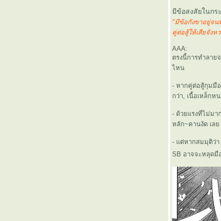
มีข้อสงสัยในกร
"มีข้อกังขาอยู่จน
คู่ต่อสู้ให้เสียจั
AAA:
ตรงนี้
การทำลายจะเก
ไหน
- หากคู่ต่อสู้กุม
กว่า, เนื้อเหล็ก
- ด้วยแรงที่ไม่ม
หลัก~คานงัด เลย 
- แต่หากสมมุติว่
SB อาจจะหลุดมือ