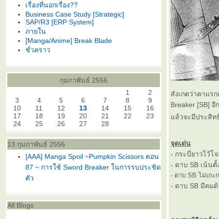
เรื่องที่นอกเรื่อง??
Business Case Study [Strategic]
SAP/R3 [ERP System]
ภายใน
[Manga/Anime] Break Blade
ชั่วคราว
กุมภาพันธ์ 2556
1
2
สังเกตว่าคาแรกเ
3
4
5
6
7
8
9
Breaker [SB] อี
10
11
12
13
14
15
16
17
18
19
20
21
22
23
ล้วจะมีประสิทธ
24
25
26
27
28
จุดเด่น
13 กุมภาพันธ์ 2556
- กระบี่ยาวไว้โ
[AAA] Manga Spoil ~Pumpkin Scissors ตอน
- ดาบ SB เน้นต
87 ~ การใช้ Sword Breaker ในการรบประชิด
- ดาบ SB ไม่เกะก
ตัว
- ดาบ SB มีคมด้า
All Blogs