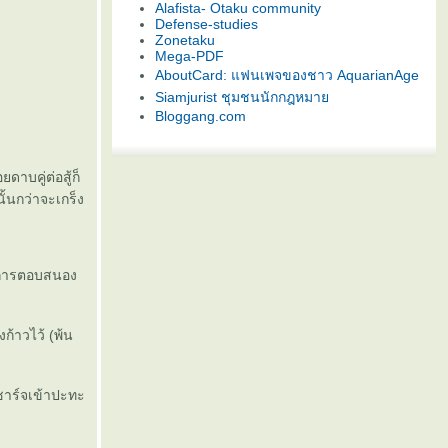
Alafista- Otaku community
Defense-studies
Zonetaku
Mega-PDF
AboutCard: แฟนเพจของชาว AquarianAge
Siamjurist ชุมชนนักกฎหมา
Bloggang.com
ยดาบคู่ต่อสู้ก็
ั้นกว่าจะเกร็ง
มีการตอบสนอง
งก้าวไว้ (พ้น
าร์จเข้าปะทะ