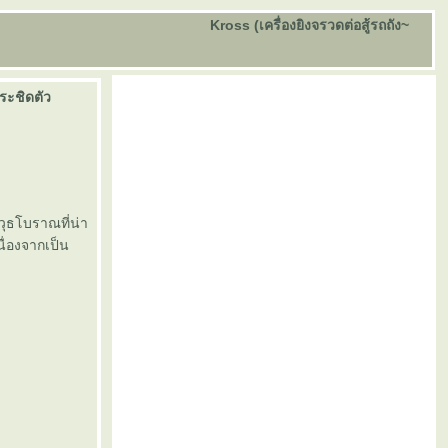
Kross (เครื่องยิงจรวดต่อสู้รถถัง~
ะชิดตัว
วุธโบราณที่น่า
่องจากเป็น