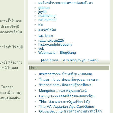
ผมร้อยตำรวจเอกสมชายปลอมตัวมา
granun
joyka
buaravong
nai-eument
นการตั้งรับดาบ
ศล
งปะทะจริงๆมี
คนรักมิวฟิล
็อาจหักหรือบิ่น
นพ.วัลลภ
rattanakosin225
historyandphilosophy
 "โลห์" ให้กับผู้
vok
Webmaster - BlogGang
[Add Kross_ISC's blog to your web]
์) ที่ต้องการ
Links
ข้างนึงไปคอ
Insitecartoon- บ้านหลังแรกของผม
Thaiarmforce-สังคมเล็กๆของการทหาร
วิชาการ.com- สื่อความรู้การศึกษา
1 ในอาวุธ
Mangafox-อ่านการ์ตูนออนไลน์
ละเมื่อดาบคู่
Dannychoo-ยอดบล็อกของคอการ์ตูน
งหยุดนิ่งอย่าง
Tirkx- สังคมชาวการ์ตูน(Non-LC)
Thai AA- Aquarian-Age CardGame
GlobalSecurity-ข่าวสารทางทหารทั่วโลก