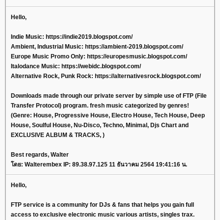
Hello,
Indie Music: https://indie2019.blogspot.com/
Ambient, Industrial Music: https://ambient-2019.blogspot.com/
Europe Music Promo Only: https://europesmusic.blogspot.com/
Italodance Music: https://webidc.blogspot.com/
Alternative Rock, Punk Rock: https://alternativesrock.blogspot.com/
Downloads made through our private server by simple use of FTP (File
Transfer Protocol) program. fresh music categorized by genres!
(Genre: House, Progressive House, Electro House, Tech House, Deep
House, Soulful House, Nu-Disco, Techno, Minimal, Djs Chart and
EXCLUSIVE ALBUM & TRACKS, )
Best regards, Walter
โดย: Walterembex IP: 89.38.97.125 11 ธันวาคม 2564 19:41:16 น.
Hello,
FTP service is a community for DJs & fans that helps you gain full
access to exclusive electronic music various artists, singles trax.