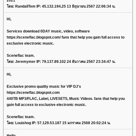
2021
โดย: RandallTem IP: 45.132.194.25 13 มิถุนายน 2567 22:06:34 น.
Hi,
Services download 0DAY music, video, software
https://sceneflac.blogspot.com/ fans that help you gain full access to
exclusive electronic music.
Sceneflac team.
โดย: Jeremymer IP: 79.137.89.102 24 ธันวาคม 2567 23:34:47 น.
Hi,
Exclusive promo quality music for VIP DJ's
https://sceneflac.blogspot.com
440TB MP3/FLAC, Label, LIVESETS, Music Videos. fans that help you
gain full access to exclusive electronic music.
Sceneflac team.
โดย: Louishog IP: 57.129.53.187 15 มกราคม 2568 20:02:24 น.
Hello,