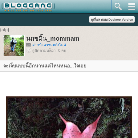
{afp}
นกขมิ้น_mommam
ฝากข้อความหลังไมค์
ผู้ติดตามบล็อก : 0 คน
จะเจ็บแบบนี้อีกนานแค่ไหนหนอ...ใจเอย