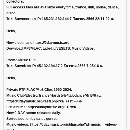
collectors.
Full access files are available every time, trance, dnb, house, dance,
disco...
โดย: Stevencreen IP: 165.231.182.144 7 กันยายน 2566 22:11:02 น.
Hello,
New club music https://0daymusic.org
Download MP3/FLAC, Label, LIVESETS, Music Videos.
Promo Music DJs
โดย: SteveNon IP: 45.132.194.17 2 ธันวาคม 2566 7:05:16 น.
Hello,
Private FTP FLAC/Mp3/Clips 1990-2024.
Music Club/Electro/Trance/Hardstyle/Italodance/RnB/Rap/:
https://0daymusic.org/rasti.php?ka_rasti=-FR-
List albums: https://0daymusic.org/FTPtxt/
New 0-DAY scene releases daily.
Sorted section by date / genre.
Music videos: https://0daymusic.org/stilius.php?id=music__videos-