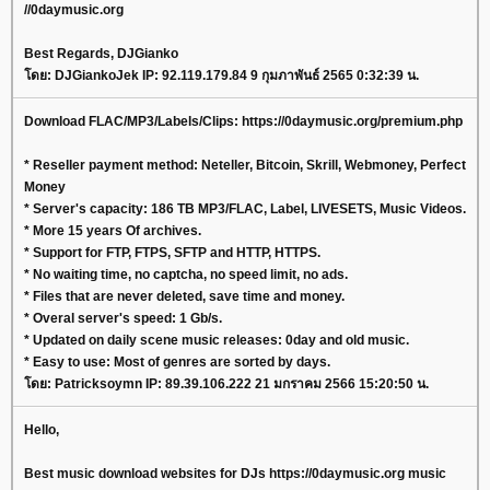
//0daymusic.org
Best Regards, DJGianko
โดย: DJGiankoJek IP: 92.119.179.84 9 กุมภาพันธ์ 2565 0:32:39 น.
Download FLAC/MP3/Labels/Clips: https://0daymusic.org/premium.php
* Reseller payment method: Neteller, Bitcoin, Skrill, Webmoney, Perfect
Money
* Server's capacity: 186 TB MP3/FLAC, Label, LIVESETS, Music Videos.
* More 15 years Of archives.
* Support for FTP, FTPS, SFTP and HTTP, HTTPS.
* No waiting time, no captcha, no speed limit, no ads.
* Files that are never deleted, save time and money.
* Overal server's speed: 1 Gb/s.
* Updated on daily scene music releases: 0day and old music.
* Easy to use: Most of genres are sorted by days.
โดย: Patricksoymn IP: 89.39.106.222 21 มกราคม 2566 15:20:50 น.
Hello,
Best music download websites for DJs https://0daymusic.org music