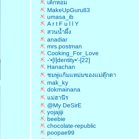
เค้กหอม
MakeUpGuru83
umasa_ib
A r t F u l l Y
สวนน้ำผึ้ง
anadiar
mrs.postman
Cooking_For_Love
-‘•[I]dentity•’-[22]
Hanachan
ชมพู่แก้มแหม่มของแม่ตุ๊กตา
mak_ky
dokmainana
ม่ฮานึร
@My DeSirE
yojajiji
beebie
chocolate-republic
poopae99