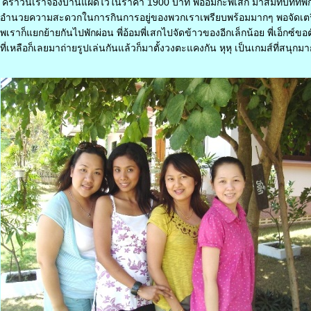
 คราวนี้เราจองบ้านแฝดไว้ในราคา 1900 บาท พี่อ้อมกะพี่เสก มาสมทบที่ที่พัก 
์อำนวยความสะดวกในการกินการอยู่ของพวกเราเพรียบพร้อมมากๆ พอจัดเตร
เราก็แยกย้ายกันไปพักผ่อน พี่อ้อมพี่เสกไปจัดข้าวของอีกเล็กน้อย พี่เอ็กซ์ขอ
 ที่เหลือก็เลยมาถ่ายรูปเล่นกันแล้วก็มาตั้งวงตะแคงกัน หุหุ เป็นเกมส์ที่สนุกมา