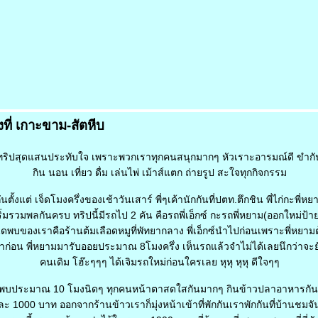
่งที่ เกาะขาม-สัตหีบ
็นทริปสุดแสนประทับใจ เพราะพวกเราทุกคนสนุกมากๆ หัวเราะอารมณ์ดี ขำก
กิน นอน เที่ยว ดื่ม เล่นไพ่ เม้าส์แตก ถ่ายรูป สะใจทุกกิจกรรม
ันตั้งแต่ เจ็ดโมงครึ่งของเช้าวันเสาร์ พี่ๆเค้านักกันที่ปตท.ตึกชิน พี่ไก่กะพี่
่มรวมพลกันครบ ทริปนี้มีรถไป 2 คัน คือรถพี่เอ็กซ์ กะรถพี่หยาม(ออกใหม่ป้
นัดพบของเราคือร้านต้มเลือดหมูที่พัทยากลาง พี่เอ็กซ์นำไปก่อนเพราะพี่หยามต
าก่อน พี่หยามมารับออยประมาณ 8โมงครึ่ง เห็นรถแล้วจำไม่ได้เลยนึกว่าจะ
คนเดิม โฮ๊ะๆๆๆ ได้เจิมรถใหม่ก่อนใครเลย หุหุ หุหุ ดีใจๆๆ
ัดพบประมาณ 10 โมงนิดๆ ทุกคนหน้าตาสดใสกันมากๆ กินข้าวปลาอาหารกันเ
ละ 1000 บาท ออกจากร้านข้าวเราก็มุ่งหน้าเข้าที่พักกันเราพักกันที่บ้านชมจัน