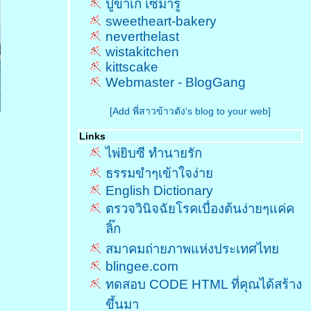
ปูขาเก เซมารู
sweetheart-bakery
neverthelast
wistakitchen
kittscake
Webmaster - BlogGang
[Add พี่สาวข้าวตัง's blog to your web]
Links
ไพ่ยิบซี ทำนายรัก
ธรรมขำๆเข้าใจง่า
English Dictionary
ตรวจวินิจฉัยโรคเบื่องต้นง่ายๆแค่ค
ลิ๊ก
สมาคมถ่ายภาพแห่งประเทศไท
blingee.com
ทดสอบ CODE HTML ที่คุณได้สร้าง
ขึ้นมา