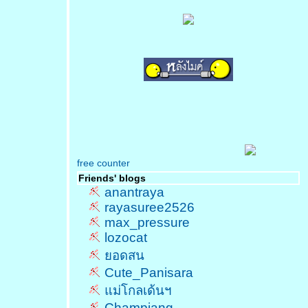
free counter
Friends' blogs
anantraya
rayasuree2526
max_pressure
lozocat
อดสน
Cute_Panisara
ม่โกลเด้นฯ
Champjang