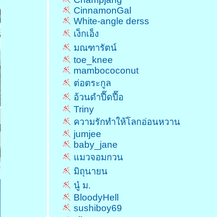
CinnamonGal
White-angle derss
เง็กเอ็ง
มณฑารัตน์
toe_knee
mambococonut
ต่อตระกูล
อ้วนดำปื๊ดปื๊อ
Triny
ความรักทำให้โลกอ่อนหวาน
jumjee
baby_jane
มวจอมกวน
มิถุนายน
นู๋ ม.
BloodyHell
sushiboy69