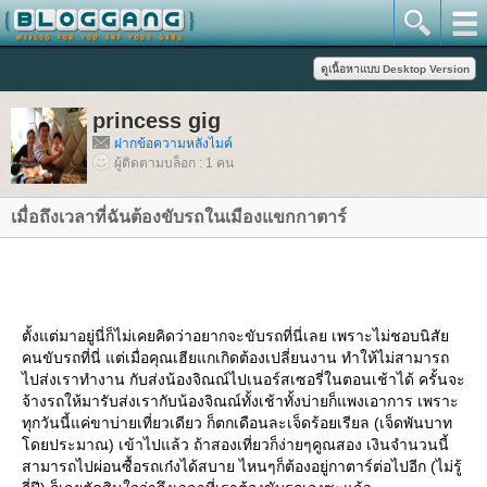
princess gig
ฝากข้อความหลังไมค์
ผู้ติดตามบล็อก : 1 คน
เมื่อถึงเวลาที่ฉันต้องขับรถในเมืองแขกกาตาร์
ตั้งแต่มาอยู่นี่ก็ไม่เคยคิดว่าอยากจะขับรถที่นี่เลย เพราะไม่ชอบนิสั
คนขับรถที่นี่ แต่เมื่อคุณเฮียแกเกิดต้องเปลี่ยนงาน ทำให้ไม่สามารถ
ไปส่งเราทำงาน กับส่งน้องจิณณ์ไปเนอร์สเซอรี่ในตอนเช้าได้ ครั้นจะ
จ้างรถให้มารับส่งเรากับน้องจิณณ์ทั้งเช้าทั้งบ่ายก็แพงเอาการ เพราะ
ทุกวันนี้แค่ขาบ่ายเที่ยวเดียว ก็ตกเดือนละเจ็ดร้อยเรียล (เจ็ดพันบาท
ดยประมาณ) เข้าไปแล้ว ถ้าสองเที่ยวก็ง่ายๆคูณสอง เงินจำนวนนี้
สามารถไปผ่อนซื้อรถเก๋งได้สบาย ไหนๆก็ต้องอยู่กาตาร์ต่อไปอีก (ไม่รู้