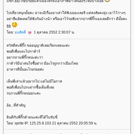
ขก อิอิ) เรียบร้อยแล้วเมื่อไหร่จะเอาภาพมาให้น้องๆ เจิมบ้างเอ่
ไปเที่ยวสนุกมั้ยคะ น่าจะมีเรื่องมาเล่าให้ฟังเยอะเลยจิ แต่สงสัยคงยุ่ง เอาไว้ว่างๆ
อย่าลืมอัพเดตให้ฟังกันบ้างน้า หรือเอาไว้รอฟังจากปากพี่กิ๊กเองเลยดีกว่า ดีมั้ยคะ
อิอิ
ดย:
มนลิลลี่
1 ตุลาคม 2552 2:30:07 น.
สวัสดีค่ะพี่กิ๊ก ขออนุญาติเลยเรียกเลยนะค่ะ
พอดีเพื่อนจะไปกาต้าร์
อยากถามพี่กิ๊กหน่ะค่ะว่า
กาต้าร์มีน่าสนใจซื้อฝาก มีอะไรถูกกว่าเมืองไท
อาหารที่นั้นอะไรอร่อยค่ะ
เห็นพี่เล่าแล้วอยากไป แต่ไม่มีโอกาส
พอดีเพื่อนไปกะฝากซื้อเต็มที่เล
รบกวนพี่กิ๊กหน่อยระค่ะ
อ้อ...ที่สำคัญ
ินดีกับพี่กิ๊กด้วยนะค่ะที่ได้ใบขับขี่
ดย: sprite IP: 125.25.8.103 21 ตุลาคม 2552 20:05:59 น.