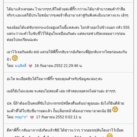
ได้มาแล้วเหรอคะ ไวมากๆๆๆ ดีใจด้วยค่ะพี่กิ๊ก กว่าจะได้มาลำบากสมคำรำ่ลือ
จริงๆ แฮะแต่ก็มีประโยชน์มากๆเลยจ้าที่เอามาเล่าสู่กันฟังค่ะมีแนวทางแระ เย้ๆๆ
ของอ้อมได้แต่ขับรถกระแป๋งอยู่แต่ในนี้แหล่ะค่ะ ไม่กล้าออกไปข้างนอก กลัว 555
ต่กะว่าจะทำใบขับขี่ไว้ให้อุ่นใจเหมือนกันค่ะ แต่คงรอช่วงปิดเทอมยาวๆก่อน
ค่อยไปลงเรียนน่ะค่ะ
เอาไว้เจอกันหลัง eid แต่รอให้พี่กิ๊กกลับจากอังกิดกะพึ่ยุ้ยกลับจากไทยก่อนละกัน
จ้า
ดย:
มนลิลลี่
16 กันยายน 2552 21:29:46 น.
อ่ะโห ละเอียดยิบได้ใจมากพี่กิ๊ก ขอบคุณสำหรับข้อมูลแน่นๆ ค่ะ
เมย์ก็ยังไม่แน่เลย จะสอบไม่สอบดี เอ่อ กลัวสอบจอดรถไม่ผ่านอ่ะ ฮ่าๆๆๆ
ปล. นี่ถ้าต้องเป็นคนที่ขับไปกะรถรถบัสนี่คงตื่นเต้นน่าดูฌนอะ ยังไงก็ยินดีด้ว
นะค๊าที่ได้ใบขับขี่มากอดแล้ว งั้นบล็อกหน้าต้องเอารถมาอวดเน้อ อิอิ
ดย:
may^o^
17 กันยายน 2552 0:02:11 น.
ดีค่าพี่กิ๊ก กลับมาจากอังกิดแล้วชิมิ ได้ข่าวแว่วๆ ว่าถอยรถ(คันโตเอาไว้เบียด