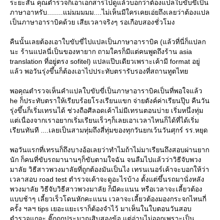
ระยะสั้น คุณตำรวจก็เอาเอกสารไปดูแล้วบอกว่าต้องแปลใบขับขี่เป็น
ภาษาอาหรับ........แม่มมมมม....ไม่เห็นมีใครเคยเอ่ยถึงเลยว่าต้องแปล
เป็นภาษาอาราบิคด้วย เสียเวลาจริงๆ รอเกือบสองชั่วโมง
คืนนั้นเลยต้องเอาใบขับขี่ไปแปลเป็นภาษาอาราบิค (แล้วที่นี่ก็แปลก
นะ ร้านแปลนี่เป็นของหายาก ถามใครก็มีแต่คนพูดถึงร้าน asia
translation ที่อยู่ตรง sofitel) แปลแป๊บเดียวเพราะเค้ามี format อยู่
ล้ว พอวันรุ่งขึ้นก็ต้องเอาไปประทับตรารับรองที่สถานทูตไท
พอคุณตำรวจเห็นคำแปลใบขับขี่เป็นภาษาอาราบิคเป็นที่พอใจแล้ว
he ก็ประทับตราให้เรียบร้อยโรงเรียนแขก จ่ายตังค์ค่าเรียนปุ๊บ คืนวัน
รุ่งขึ้นก็เริ่มเทรนได้ ช่วงถือศีลอดเค้าไม่มีเทรนตอนบ่าย เริ่มหนึ่งทุ่ม
ต่เนื่องจากเราอยากเริ่มเรียนเร็วๆก็เลยเอาเวลาไหนก็ได้ที่ได้เริ่ม
เรียนทันที ....เลยเป็นสามทุ่มถึงสี่ทุ่มของทุกวันยกเว้นวันศุกร์ รร.หยุด
พอวันแรกที่เทรนก็ถึงบางอ้อเลยว่าทำไมถ้าไม่มาเรียนถึงสอบผ่านยาก
นัก ก็คนที่ขับรถมานานๆก็ขับตามใจฉัน จนลืมไปแล้วว่าวิธีจับพวง
มาลัย วิธีสาวพวงมาลัยที่ถูกต้องมันเป็นไง เทรนเนอร์เค้าจะบอกให้ว่า
เวลาสอบ road test ตำรวจเค้าจะดูอะไรบ้าง ตั้งแต่ขึ้นรถมานั่งหลัง
พวงมาลัย วิธีจับวิธีสาวพวงมาลัย ก็มีคะแนน หรือเวลาจะเลี้ยวต้อง
บบช้าๆ เลี้ยวเร็วโดนหักคะแนน เวลาจะเลี้ยวต้องมองกระจกไหนกี่
ครั้ง ฯลฯ tips เยอะแยะเราก็ต้องจำไว้ มาเห็นในใบตอนวันสอบ
ตำรวจแกจะ ติ๊กถูกประมาณสิบสองข้อ แต่อ่านไม่ออกเพราะเป็น