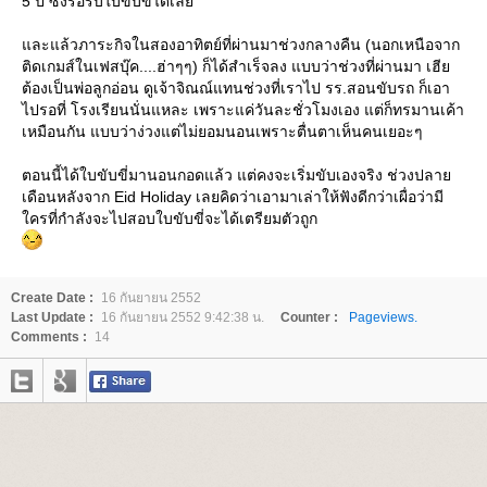
5 ปี ซึ่งรอรับใบขับขี่ได้เล
ละแล้วภาระกิจในสองอาทิตย์ที่ผ่านมาช่วงกลางคืน (นอกเหนือจาก
ติดเกมส์ในเฟสบุ๊ค....ฮ่าๆๆ) ก็ได้สำเร็จลง แบบว่าช่วงที่ผ่านมา เฮี
ต้องเป็นพ่อลูกอ่อน ดูเจ้าจิณณ์แทนช่วงที่เราไป รร.สอนขับรถ ก็เอา
ไปรอที่ โรงเรียนนั่นแหละ เพราะแค่วันละชั่วโมงเอง แต่ก็ทรมานเค้า
เหมือนกัน แบบว่าง่วงแต่ไม่ยอมนอนเพราะตื่นตาเห็นคนเยอะๆ
ตอนนี้ได้ใบขับขี่มานอนกอดแล้ว แต่คงจะเริ่มขับเองจริง ช่วงปลา
เดือนหลังจาก Eid Holiday เลยคิดว่าเอามาเล่าให้ฟังดีกว่าเผื่อว่ามี
ครที่กำลังจะไปสอบใบขับขี่จะได้เตรียมตัวถูก
Create Date :
16 กันยายน 2552
Last Update :
16 กันยายน 2552 9:42:38 น.
Counter :
Pageviews.
Comments :
14