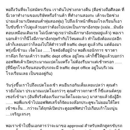
พอถึงวันที่จะไปสมัครเรียน เราดันไปช่วงกลางคืน (คือช่วงถือศีลอด ที่
นี่เวลาทำงานของบริษัทหรือร้านค้า ที่ทำงานสองกะ เค้าจะปิดช่วง
บ่ายแล้วมาเปิดตอนค่ำทุ่มสองทุ่ม) ไปถึงเจ้าหน้าที่ของโรงเรียนก็เอา
บขับขี่เราไปดูแล้วบอกว่าต้องไปแปลเป็นภาษาอังกฤษ (แม่ม...มันยัง
ตอบเหมือนเดิมเรย ไม่เบิ่งตาดูเรยว่ามันมีภาษาอังกฤษอยู่แล้ว) พอเรา
บอกเค้าว่าก็นี่ไงมีภาษาอังกฤษกำกับไว้หมดแล้ว ทำไมยังต้องแปลอีก
เค้าก็เลยบอกว่าก็ลองไปให้ตำรวจที่ traffic dept ดูแล้วกัน แต่ต้องมา
พรุ่งนี้เช้านะ เจ็ดโมง ......โชคยังดีอยู่บ้าง พอดีเจอนักการ ชาวตา
กาล๊อก ก็ถามเค้าว่า traffic dept office อยู่ไหน เค้าก็ชี้ให้ดูแล้วบอกว่า
ออฟฟิศเค้าเปิดประมาณแปดโมงครึ่ง ไม่ต้องรีบมาแต่เช้าหรอก ......
(ที่นี่ทุกโรงเรียนสอนขับรถจะมี traffic dept office อยู่ในบริเวณ
รงเรียนเลย เป็นของคู่กัน)
วันรุ่งขึ้นเราไปถึงแปดโมงเช้า คนยืนรอกันเต็มเลยแปลว่า คุณตำ
รวยังไม่มา ประมาณแปดโมงกว่าๆ คุณตำรวจกาตารี่ ก็ขี่แลนด์ครุ
เซอร์เข้ามา (อันที่จริงต้องเริ่มงานเจ็ดโมงอะนะ) มาสายแล้วยังอู้อีก
...... พอพี่แกเข้าไปออฟฟิศเสร็จก็จัดแจงล๊อกประตูซะไม่ยอมให้ใคร
เข้าซะงั้น....กว่าจะได้ฤกษ์เปิดประตูออฟฟิศปาไปเกือบเก้าโมงนู่น
....เจริญเจรงๆ
พอเราเข้าไปยื่นเอกสารว่าจะมาขอ approval สำหรับหลักสูตรขับรถ