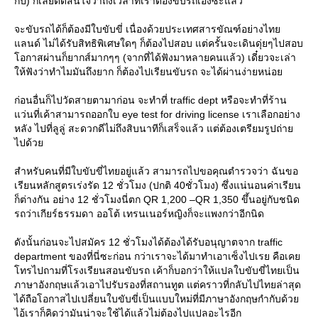
กี่ปี) ก็เลยตัดสินใจว่าถึงเวลาที่เราต้องขับรถเองซะแล้ว
จะขับรถได้ก็ต้องมีใบขับขี่ เนื่องด้วยประเทศสารขัณฑ์อย่างไท
ลนด์ ไม่ได้รับสิทธิพิเศษใดๆ ก็ต้องไปสอบ แต่ครั้นจะเดินดุ่ยๆไปสอบ
อกาสผ่านก็ยากส์มากๆๆ (จากที่ได้ฟังมาหลายคนแล้ว) เดี๋ยวจะเล่า
ห้ฟังว่าทำไมมันถึงยาก ก็ต้องไปเรียนขับรถ จะได้ผ่านง่ายหน่อ
ก่อนอื่นก็ไปวัดสายตามาก่อน จะทำที่ traffic dept หรือจะทำที่ร้าน
ว่นที่เค้าสามารถออกใบ eye test for driving license เราเลือกอย่าง
หลัง ไปที่ลูลู่ สะดวกดีไม่ถึงสิบนาทีก็เสร็จแล้ว แต่ต้องเตรียมรูปถ่า
ไปด้ว
สำหรับคนที่มีใบขับขี่ไทยอยู่แล้ว สามารถไปขอคุณตำรวจว่า ฉันขอ
เรียนหลักสูตรเร่งรัด 12 ชั่วโมง (ปกติ 40ชั่วโมง) ซึ่งแน่นอนค่าเรียน
ก็ต่างกัน อย่าง 12 ชั่วโมงนี่ตก QR 1,200 –QR 1,350 ขึ้นอยู่กับชนิด
รถว่าเกียร์ธรรมดา ออโต้ เทรนเนอร์หญิงก็จะแพงกว่าอีกนิด
ดังนั้นก่อนจะไปสมัคร 12 ชั่วโมงได้ต้องได้รับอนุญาตจาก traffic
department ของที่นี่ซะก่อน กว่าเราจะได้มาทำเอาเซ็งไปเรย คือเค
ทรไปถามที่โรงเรียนสอนขับรถ เค้าก็บอกว่าให้แปลใบขับขี่ไทยเป็น
ภาษาอังกฤษแล้วเอาไปรับรองที่สถานทูต แต่คราวที่กลับไปไทยล่าสุด
ได้ถือโอกาสไปเปลี่ยนใบขับขี่เป็นแบบใหม่ที่มีภาษาอังกฤษกำกับด้ว
ไอ้เราก็คิดว่ามันน่าจะใช้ได้แล้วไม่ต้องไปแปลอะไรอีก