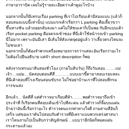
ภาษาอาราบิค เลยไม่รู้รายละเอียดว่าเค้าดูอะไรบ้าง
นอกจากนั้นก็มีเทรนเรื่อง parking ที่เราไปเรียนเค้ามีสองแบบ (แล้วก็
สอบสองแบบนี้เท่านั้น) แบบแรกเค้าเรียกว่า L parking คือเลี้ยวขวา
ขึ้นทางชัน แล้วถอยกลับลงมา แค่ไม่ให้ชนเสาก็เป็นพอ กับอีกแบบเค้า
เรียก pocket parking คือจดรถเข้าซอง ที่นี่เค้าใช้หน้ารถเข้า parking
นี่ไม่ยาก เพราะมันมีเสา มีเส้นให้สังเกตจุดอยู่แล้ว ว่าเลี้ยวตรงไหนจะ
ไม่ชนเสา
นอกจากนั้นก็ต้องจำพวกเครื่องหมายจราจรว่าแต่ละอันเรียกว่าอะไร
ไม่ต้องไปยืนอธิบาย แค่จำ short description ก็พอ
หลังจากเทรนมาสิบสองชั่วโมง (ภายในสิบวัน) ก็ถึงวันสอบ ........แม่
เจ้า....แม่ม....นัดสอบตอนตีสี่.............แบบเมาขี้ตามาสอบเรยแหละ
ที่นี่เค้าสอบที่โรงเรียนสอนขับรถ ไม่ใช่อย่าบ้านเราที่ไปสอบที่กรม
การขนส่ง
อีกแล้ว... นัดตีสี่ แต่ตำรวจมาเกือบตีห้า.........พอตำรวจมาถึงเข้า
ประจำที่ ก็เรียกคนที่สอบเดินเข้าไปทีละคน แล้วตำรวจก็จิ้มบนแผ่น
ป้ายว่าอันนี้เรียกว่าอะไร ตำรวจคนแรกท่าทางใจดี ถามสามสี่อันก็
เสร็จ แต่ของเราดันไปสอบกับตำรวจที่มีเคราแบบพวกเคร่งศาสนา
เราโดนถามไปเป็นสิบกว่าสัญลักษณ์ ...แบบว่าอีกนิดก็หมดแผ่น
กระดานแล้วอะ