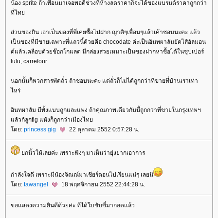
น้อง sprite ถ้าเพื่อนมาเจอพอดีช่วงที่ห้างลดราคาก็จะได้ของแบรนด์ราคาถูกกว่า
ที่ไท
ส่วนของกิน เอาเป็นของที่พี่เคยซื้อไปฝาก ญาติๆเพื่อนๆแล้วเค้าชอบนะคะ แล้ว
เป็นของที่มีขายเฉพาะที่แถวนี้ด้วยคือ chocodate ค่ะเป็นอินทผาลัมยัดไส้อัลมอน
ด์แล้วเคลือบด้วยช๊อกโกแลต มีกล่องสวยเหมาะเป็นของฝากหาซื้อได้ในซุปเปอร์
lulu, carrefour
นอกนั้นก็พวกสารพัดถั่ว ถ้าชอบนะคะ แต่ถั่วก็ไม่ได้ถูกกว่าที่ขายที่บ้านเราเท่า
ไหร่
อินทผาลัม มีทั้งแบบถูกและแพง ถ้าคุณภาพเดียวกันนี้ถูกกว่าที่ขายในกรุงเทพฯ
ล้วก้ลูกfig แห้งก็ถูกกว่าเมืองไท
ดย:
princess gig
22 ตุลาคม 2552 0:57:28 น.
กนิ้วให้เลยค่ะ เพราะฟังๆ มาเห็นว่ายุ่งยากเอาการ
กำลังใจดี เพราะมีน้องจิณณ์มาเชียร์ตอนไปเรียนแน่ๆ เลยนิ
ดย:
tawangel
18 พฤศจิกายน 2552 22:44:28 น.
ขอแสดงความยินดีด้วยค่ะ ที่ได้ใบขับขี่มากอดแล้ว