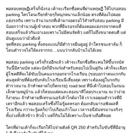
พอสอบทฤษฏีเสร็จก็นั่งรอ เค้าจะเรียกชื่อคนที่ผ่านทฤษฏี ให้ไปรอสอบ
parking ใครโดนเรียกท้ายๆก็หนุกหนานเล็กน้อย ตรงที่ต้องไปคอ
่งรถกัน เพราะจำนวนรถที่เค้ามาจอดรอไว้สำหรับสอบ parking มี
น้อยกว่าจำนวนผู้เข้าสอบ พวกที่ยืนรอรถก็ต้องคอยแย่งรถจากคนที่
สอบเสร็จแล้วกันเอาเองเพราะไม่มีคนจัดคิว แต่ก็ไม่ถึงขนาดตบตี แต่
มันดูแบบว่ามั่วดีแท้
จุดที่สอบ parking ทั้งสองแบบก็มีตำรวจยืนดูอยู่ ถ้าใครชนเสาล้ม ก็
ดนตำรวจไล่ให้ลงจากรถ....แบบว่ากลับบ้านไปได้เล
พอสอบ parking เสร็จก็รออีกแล้ว เค้าจะเรียกชื่อทีละคนให้ขึ้นรถบัส
วันนี้มีสามบัส แต่ละบัสก็มีรถเก๋งสำหรับสอบไปเป็นคู่กัน เค้าก็จะเลือก
ผู้โชคดีที่จะได้ขับเป็นคนแรกออกจากโรงเรียน (ขอบอกว่าคนแรกกับ
คนสุดท้ายที่ต้องขับกลับโรงเรียนนี่เสี่ยงสุด เพราะต้องอยู่ในรถกับ
ตำรวจนาน ถ้าทำพลาดไปก็ตกเรย) road test ที่นี่เค้าไปสอบในถนน
เล็กตามหมู่บ้าน แล้วก็สอบแค่คนละสองนาทีโดยประมาณ จะว่าง่า
ก็ง่ายนะ ถ้าทำตามที่เทรนเนอร์เค้าไกด์มาให้ เราเจอคุณตำรวจที่มี
เคราอีกแล้ว พอสอบเสร็จซึ่งก็ไม่รู้ผลหรอก ต้องกลับมารอฟังผลที่
รงเรียน กว่าจะรู้ผลก็ปาไปเกือบเก้าโมง เวลารอนี่มันทรมานจริงๆ
ทั้งง่วงทั้งหิวข้าว หิวน้ำ แต่ก็กินไม่ได้เพราะเป็นช่วงถือศีลอด
ครที่ผ่านเค้าก็จะเรียกให้ไปจ่ายตังค์ QR 250 สำหรับใบขับขี่ที่มีอายุ