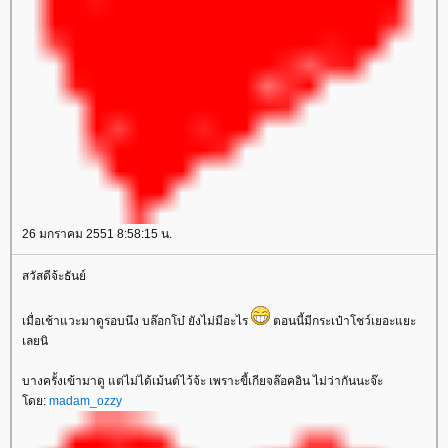
26 มกราคม 2551 8:58:15 น.
สวัสดีจ้ะธันย์
เมื่อเช้าแวะมาดูรอบนึง บล๊อกโบ๋ ยังไม่มีอะไร
ตอนนี้มีกระเป๋าโชว์เยอะแยะ
เลยนิ
บางครั้งเข้ามาดู แต่ไม่ได้เม้นต์ไว้จ้ะ เพราะขี้เกียจล๊อคอิน ไม่ว่ากันนะจ๊ะ
ดย:
madam_ozzy