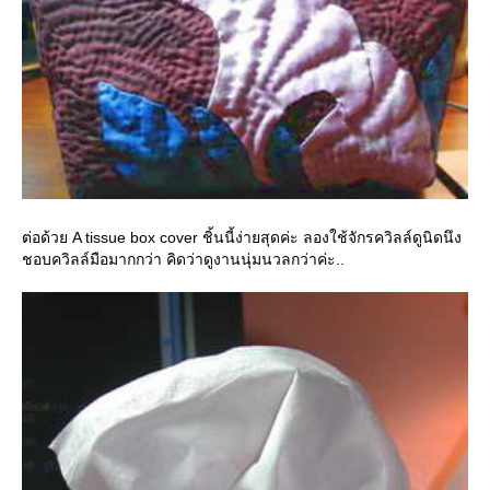
ต่อด้วย A tissue box cover ชิ้นนี้ง่ายสุดค่ะ ลองใช้จักรควิลล์ดูนิดนึง
ชอบควิลล์มือมากกว่า คิดว่าดูงานนุ่มนวลกว่าค่ะ..