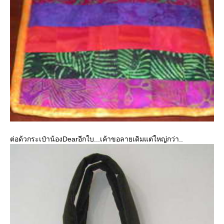
ต่อด้วกระเป๋าน้องDearอีกใบ...เค้าขอลายเดิมแต่ใหญ่กว่า..