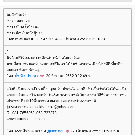
คิดถึงบ้านจัง
*** ภาพสวยค่ะ
*** เคยไปครั้งนึงแน่ะ
*** เหมือนใบหน้าผู้ชา
ดย: คนสงขลา IP: 117.47.209.48 20 สิงหาคม 2552 3:35:16 น.
ู^
หินก้อนที่ให้ลองมอง เหมือนใบหน้าไดโนเสาร์นะ
หาดนี้สวยงามนะครับ น่าแปลกที่ไม่เคยได้ยินชื่อมาก่อน เมืองไทยมีที่เที่ยวอีก
เยอะเลยที่แอบซ่อนอยู่
ดย:
น้ำ-ฟ้า-ป่า-เขา
20 สิงหาคม 2552 9:12:49 น.
สวัสดีครับแวะมาเยี่ยมบล็อกคุณครับ น่าสนใจ สวยดีครับ เป็นกำลังใจให้นะครับ
วะมาเยี่ยมเราบ้างนะครับ ในเรื่องของประเพณี วัฒนธรรม วิถีชีวิตของชาวชน
เผ่าอาข่าที่แฝงไว้ซึ่งความสวยงาม และเคารพในธรรมชาติ
ผู้ประสานงาน somsakbannok@yahoo.com
Tel 081-7655352 ;053-737373
www.hilltribeguide.com
ดย: พรานไพร ณ.ดอยบ่อ (
guide doi
) 20 สิงหาคม 2552 11:58:06 น.