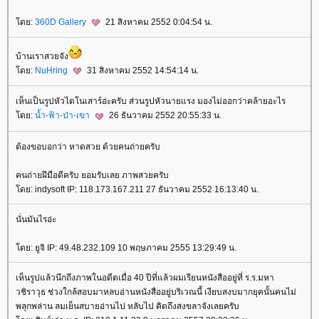
ดย:
360D Gallery
21 สิงหาคม 2552 0:04:54 น.
บ้านเราสวยจัง
ดย:
NuHring
31 สิงหาคม 2552 14:54:14 น.
เห็นเป็นรูปหัวไดโนเสาร์อ่ะครับ ส่วนรูปหัวนายแรง มองไม่ออกว่าคล้ายอะไร
ดย:
น้ำ-ฟ้า-ป่า-เขา
26 ธันวาคม 2552 20:55:33 น.
ต้องขอบอกว่า หาดสวย ด้วยคนถ่ายครับ
คนถ่ายฝีมือดีครับ ยอมรับเลย ภาพสวยครับ
ดย: indysoft IP: 118.173.167.211 27 ธันวาคม 2552 16:13:40 น.
นั่นมันไรอ่ะ
ดย: ยูจิ IP: 49.48.232.109 10 พฤษภาคม 2555 13:29:49 น.
เห็นรูปแล้วนึกถึงภาพในอดีตเมื่อ 40 ปีที่แล้วผมเรียนหนังสืออยู่ที่ ร.ร.มหา
วชิราวุธ ช่วงใกล้สอบมาหลบอ่านหนังสืออยู่บริเวณนี้ เงียบสงบมากยุคนั้นคนไม่
พลุกพล่าน ลมเย็นสบายอ่านไป หลับไป คิดถึงสงขลาจังเลยครับ