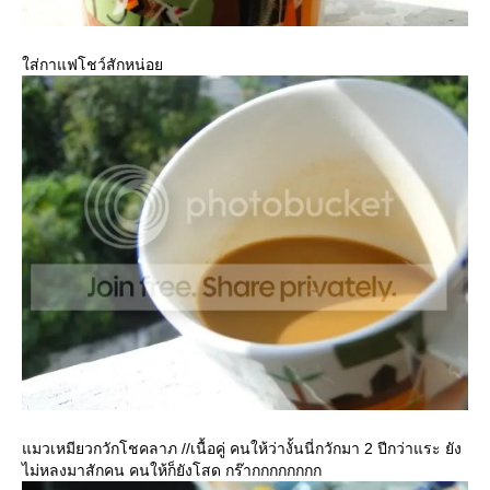
ส่กาแฟโชว์สักหน่อ
มวเหมียวกวักโชคลาภ //เนื้อคู่ คนให้ว่างั้นนี่กวักมา 2 ปีกว่าแระ ยัง
ไม่หลงมาสักคน คนให้ก็ยังโสด กร๊ากกกกกกกก