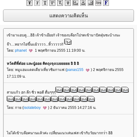
เข้ามาแอบดู....อิอิ เจ้าข้าเอ๊ยย!! เจ้าของบล๊อกโปรดเข้ามาปัดฝุ่นซะบ้างนะ
จ๊า....หยากไย่ขึ้นแย้วววว...หิ้ววววว!!
ดย:
phanet
1 พฤศจิกายน 2555 11:19:00 น.
หว้ดดีพี่ต๋อย และนู๋ออย คิดถุงจุงเบยยยยย อิ อิ อิ
ดย: หมูแฮมแดดเดียวเที่ยวชิมกาแฟ (
panas155
) 2 พฤศจิกายน 2555
17:11:09 น.
สามแก้ว ฮก ล๊ก ซิ่ว พอดี ดื่มๆๆๆ
ดย: กาย (
isolateboy
) 2 ธันวาคม 2555 14:27:16 น.
ไม่ได้เข้าบล๊อคนานแล้วค่ะ เปลี่ยนแนวเล่นเฟส เข้ากับวัยมากกว่่า อิอิ