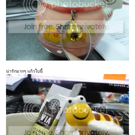
น่ารักมากๆ แก้วใบนี้