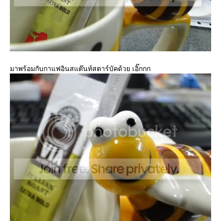
มาพร้อมกับกาแฟอินสแต๊นท์สตาร์บัคด้วย เอิ๊กกก