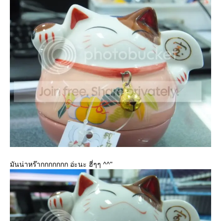
มันน่าหร๊ากกกกกกก อ่ะนะ ฮี่ๆๆ ^^"