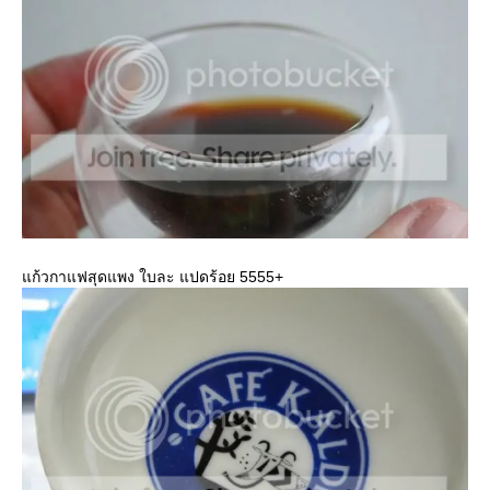
ก้วกาแฟสุดแพง ใบละ แปดร้อย 5555+