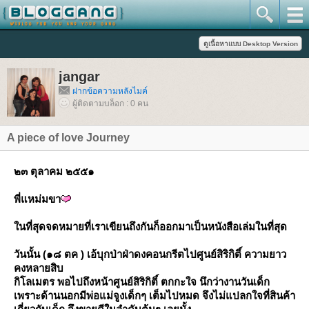
jangar
ฝากข้อความหลังไมค์
ผู้ติดตามบล็อก : 0 คน
A piece of love Journey
๒๓ ตุลาคม ๒๕๕๑
พี่แหม่มขา
นที่สุดจดหมายที่เราเขียนถึงกันก็ออกมาเป็นหนังสือเล่มในที่สุด
วันนั้น (๑๘ ตค ) เอ้บุกป่าฝ่าดงคอนกรีตไปศูนย์สิริกิติ์ ความยาว
คงหลายสิบ
กิโลเมตร พอไปถึงหน้าศูนย์สิริกิติ์ ตกกะใจ นึกว่างานวันเด็ก
เพราะด้านนอกมีพ่อแม่จูงเด็กๆ เต็มไปหมด จึงไม่แปลกใจที่สินค้า