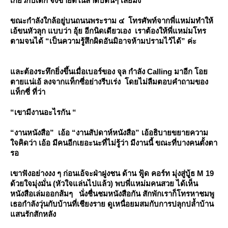
เกี่ยวกับเด็ก จึงขายดีในลำดับต้นๆ เลยมั้ง
ขณะกำลังใกล้อยู่บนถนนพระราม ๔ โทรศัพท์จากพี่แหม่มทำให้
เอ้ขนหัวลุก แบบว่า อุ้ย อีกนิดเดียวเอง เราต้องให้พี่แหม่มโทร
ตามจนได้ “เป็นความรู้สึกผิดอันมิอาจห้ามปรามไว้ได้” ค่ะ
ละต้องระทึกยิ่งขึ้นเมื่อเบอร์ของ จุล กำลัง Calling มาอีก โอ
ตายแน่เอ้ ลงจากแท็กซี่อย่างรีบเร่ง โดยไม่ลืมตอบคำถามของ
ท็กซี่ ที่ว่า
“เขามีงานอะไรกัน “
“งานหนังสือ” เอ้อ “งานสัปดาห์หนังสือ” เอ้อธิบายขยายความ
จคิดว่า เอ้อ มีคนอีกเยอะนะที่ไม่รู้ว่า มีงานนี้ ขณะที่บางคนตั้งตา
รอ
เขาฟังอย่างงง ๆ ก่อนเอ้จะฝ่าฝูงชน ด้าน ฟู้ด คอร์ท มุ่งสู่บู้ธ M 19
ด้วยใจมุ่งมั่น (หัวใจแล่นไปแล้ว) พบพี่แหม่มคนสวย ได้เห็น
หนังสือเล่มออกส้มๆ นั่งชื่นชมหนังสือกัน สักพักเราก็โทรหาชมพู
เธอกำลังวุ่นกับบ้านที่เชียงราย ดูเหนื่อยมสมกับการปลุกปล้ำบ้าน
สนรักสักหลัง