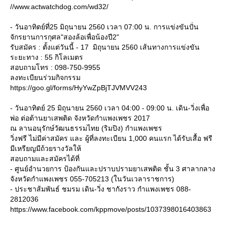
//www.actwatchdog.com/wd32/
- วันอาทิตย์ที่25 มิถุนายน 2560 เวลา 07:00 น. การแข่งขันปั่น
จักรยานการกุศล"สองล้อเพื่อน้องปี2"
รับสมัคร : ตั้งแต่วันนี้ - 17 มิถุนายน 2560 เส้นทางการแข่งขัน
ระยะทาง : 55 กิโลเมตร
สอบถามโทร : 098-750-9955
ลงทะเบียนร่วมกิจกรรม
https://goo.gl/forms/HyYwZpBjTJVMVV243
- วันอาทิตย์ 25 มิถุนายน 2560 เวลา 04:00 - 09:00 น. เดิน-วิ่งเพื่อ
พ่อ ต่อต้านยาเสพติด จังหวัดกำแพงเพชร 2017
ณ ลานอนุรักษ์วัฒนธรรมไทย (ริมปิง) กำแพงเพชร
วิ่งฟรี ไม่มีค่าสมัคร และ ผู้ที่ลงทะเบียน 1,000 คนแรก ได้รับเสื้อ ฟรี
มีเหรียญมีถ้วยรางวัลให้
สอบถามและสมัครได้ที่
- ศูนย์อำนวยการ ป้องกันและปราบปรามยาเสพติด ชั้น 3 ศาลากลาง
จังหวัดกำแพงเพชร 055-705213 (ในวันเวลาราชการ)
- ประชาส้มพันธ์ ชมรม เดิน-วิ่ง ชากังราว กำแพงเพชร 088-
2812036
https://www.facebook.com/kppmove/posts/1037398016403863