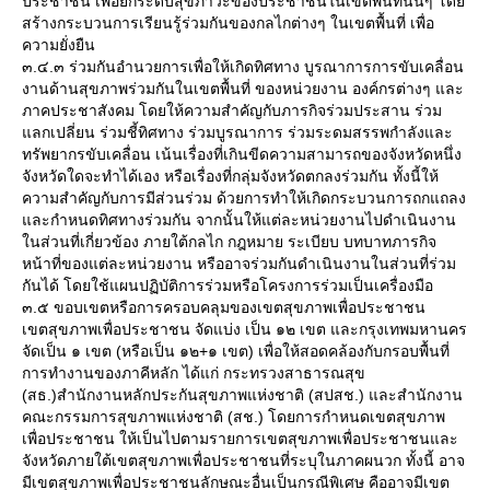
ประชาชน เพื่อยกระดับสุขภาวะของประชาชนในเขตพื้นที่นั้นๆ โด
สร้างกระบวนการเรียนรู้ร่วมกันของกลไกต่างๆ ในเขตพื้นที่ เพื่อ
ความยั่งยืน
๓.๔.๓ ร่วมกันอำนวยการเพื่อให้เกิดทิศทาง บูรณาการการขับเคลื่อน
งานด้านสุขภาพร่วมกันในเขตพื้นที่ ของหน่วยงาน องค์กรต่างๆ และ
ภาคประชาสังคม โดยให้ความสำคัญกับภารกิจร่วมประสาน ร่วม
ลกเปลี่ยน ร่วมชี้ทิศทาง ร่วมบูรณาการ ร่วมระดมสรรพกำลังและ
ทรัพยากรขับเคลื่อน เน้นเรื่องที่เกินขีดความสามารถของจังหวัดหนึ่ง
จังหวัดใดจะทำได้เอง หรือเรื่องที่กลุ่มจังหวัดตกลงร่วมกัน ทั้งนี้ให้
ความสำคัญกับการมีส่วนร่วม ด้วยการทำให้เกิดกระบวนการถกแถลง
ละกำหนดทิศทางร่วมกัน จากนั้นให้แต่ละหน่วยงานไปดำเนินงาน
นส่วนที่เกี่ยวข้อง ภายใต้กลไก กฎหมาย ระเบียบ บทบาทภารกิจ
หน้าที่ของแต่ละหน่วยงาน หรืออาจร่วมกันดำเนินงานในส่วนที่ร่วม
กันได้ โดยใช้แผนปฏิบัติการร่วมหรือโครงการร่วมเป็นเครื่องมือ
๓.๕ ขอบเขตหรือการครอบคลุมของเขตสุขภาพเพื่อประชาชน
เขตสุขภาพเพื่อประชาชน จัดแบ่ง เป็น ๑๒ เขต และกรุงเทพมหานคร
จัดเป็น ๑ เขต (หรือเป็น ๑๒+๑ เขต) เพื่อให้สอดคล้องกับกรอบพื้นที่
การทำงานของภาคีหลัก ได้แก่ กระทรวงสาธารณสุข
(สธ.)สำนักงานหลักประกันสุขภาพแห่งชาติ (สปสช.) และสำนักงาน
คณะกรรมการสุขภาพแห่งชาติ (สช.) โดยการกำหนดเขตสุขภาพ
เพื่อประชาชน ให้เป็นไปตามรายการเขตสุขภาพเพื่อประชาชนและ
จังหวัดภายใต้เขตสุขภาพเพื่อประชาชนที่ระบุในภาคผนวก ทั้งนี้ อาจ
มีเขตสุขภาพเพื่อประชาชนลักษณะอื่นเป็นกรณีพิเศษ คืออาจมีเขต