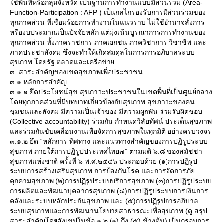
ช้พื้นที่หรือกลุ่มจังหวัด เป็นฐานการทำงานแบบมีส่วนร่วม (Area-
Function-Participation : AFP ) เป็นกลไกรองรับการมีส่วนร่วมของ
ทุกภาคส่วน ที่เชื่อมร้อยการทำงานในแนวราบ ไม่ใช้อำนาจสั่งการ
หรืองบประมาณเป็นปัจจัยหลัก แต่มุ่งเน้นบูรณาการการทำงานของ
ทุกภาคส่วน ทั้งภาคราชการ ภาคเอกชน ภาควิชาการ วิชาชีพ และ
ภาคประชาสังคม ซึ่งจะทำให้เกิดสมดุลในการการอภิบาลระบบ
สุขภาพ โดยรัฐ ตลาดและเครือข่า
๓. สาระสำคัญของเขตสุขภาพเพื่อประชาชน
๓.๑ หลักการสำคัญ
๓.๑.๑ ยึดประโยชน์สุข สุขภาวะประชาชนในเขตพื้นที่เป็นศูนย์กลาง
ดยทุกภาคส่วนที่มีบทบาทเกี่ยวข้องกับสุขภาพ สุขภาวะของคน
ชุมชนและสังคม มีความเป็นเจ้าของ มีความผูกพัน ร่วมรับผิดชอบ
(Collective accountability) ร่วมกัน กำหนดวิสัยทัศน์ ประเด็นสุขภาพ
ละร่วมกันขับเคลื่อนงานเพื่อจัดการสุขภาพในทุกมิติ อย่างครบวงจร
๓.๑.๒ ยึด “หลักการ ทิศทาง และแนวทางสำคัญของการปฏิรูประบบ
สุขภาพ ภายใต้การปฏิรูปประเทศไทย๗” ตามมติ ๖.๘ ของสมัชชา
สุขภาพแห่งชาติ ครั้งที่ ๖ พ.ศ.๒๕๕๖ ประกอบด้วย (๑)การปฏิรูป
ระบบการสร้างเสริมสุขภาพ การป้องกันโรค และการจัดการภั
คุกคามสุขภาพ (๒)การปฏิรูประบบบริการสุขภาพ (๓)การปฏิรูประบบ
การผลิตและพัฒนาบุคลากรสุขภาพ (๔)การปฏิรูประบบการเงินการ
คลังและระบบหลักประกันสุขภาพ และ (๕)การปฏิรูปการอภิบาล
ระบบสุขภาพและการพัฒนานโยบายสาธารณะเพื่อสุขภาพ (ดู สรุป
สาระสำคัญโดยสังเขปในข้อ ๑.๒ (๑) ถึง (๕) ข้างต้น) เป็นกรอบการ