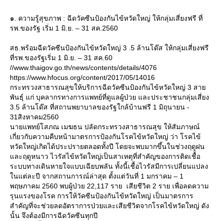
๑. ความรู้สุขภาพ : ฉีดวัคซีนป้องกันไข้หวัดใหญ่ ให้กลุ่มเสี่ยงฟรี ที่
รพ.ของรัฐ เริ่ม 1 มิ.ย. – 31 สค.2560
สธ.พร้อมฉีดวัคซีนป้องกันไข้หวัดใหญ่ 3 .5 ล้านโด๊ส ให้กลุ่มเสี่ยงฟรี
ที่รพ.ของรัฐเริ่ม 1 มิ.ย. – 31 สค.60
//www.thaigov.go.th/news/contents/details/4076
https://www.hfocus.org/content/2017/05/14016
กระทรวงสาธารณสุขให้บริการฉีดวัคซีนป้องกันไข้หวัดใหญ่ 3 สา
พันธุ์ แก่ บุคลากรทางการแพทย์ที่ดูแลผู้ป่วย และประชาชนกลุ่มเสี่ยง
3.5 ล้านโด๊ส ที่สถานพยาบาลของรัฐใกล้บ้านฟรี 1 มิถุนายน -
31สิงหาคม2560
นายแพทย์โสภณ เมฆธน ปลัดกระทรวงสาธารณสุข ให้สัมภาษณ์
เกี่ยวกับความคืบหน้ามาตรการป้องกันโรคไข้หวัดใหญ่ ว่า โรคไข้
หวัดใหญ่เกิดได้ประปรายตลอดทั้งปี โดยจะพบมากขึ้นในช่วงฤดูฝน
ละฤดูหนาว ไวรัสไข้หวัดใหญ่เป็นสาเหตุที่สำคัญของการติดเชื้อ
ระบบทางเดินหายใจแบบเฉียบพลัน ทั้งนี้เชื้อไวรัสมีการเปลี่ยนแปลง
นแต่ละปี จากสถานการณ์ล่าสุด ตั้งแต่วันที่ 1 มกราคม – 1
พฤษภาคม 2560 พบผู้ป่วย 22,117 ราย เสียชีวิต 2 ราย เพื่อลดความ
รุนแรงของโรค การให้วัคซีนป้องกันไข้หวัดใหญ่ เป็นมาตรการ
สำคัญที่จะช่วยลดอัตราการป่วยและเสียชีวิตจากโรคไข้หวัดใหญ่ ดัง
นั้น จึงต้องมีการฉีดวัคซีนทุกปี