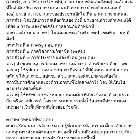
(ภาครัฐ, ภาควิชาการ/วิชาชีพ, ภาคประชาชนและสังคม) ในสัดส่วน
ที่ใกล้เคียงกัน กรรมการแต่ละคนมีวาระการดำรงตำแหน่ง ๓ ปี
๑.๒) ประธาน กขป. และรองประธานอีกไม่เกิน ๒ คน มาจากคนละ
ภาคส่วน โดยเป็นการคัดเลือกกันเอง ทั้งนี้ ประธานดำรงตำแหน่งได้
เพียง ๑ วาระ และต้องสลับภาคส่วนกันทำหน้าที่
๑.๓) องค์ประกอบ กขป. ในแต่ละเขต สำหรับ กขป. เขตที่ ๑ - ๑๒ มี
ดังนี้
ภาคส่วนที่ ๑ ภาครัฐ ( ๑๖ คน)
ภาคส่วนที่ ๒ ภาควิชาการ/วิชาชีพ (๑๑คน)
ภาคส่วนที่ ๓ ภาคประชาชนและสังคม (๑๗ คน)
๑.๔) ฝ่ายเลขานุการกิจของ กขป. แต่ละเขต สำหรับเขตที่ ๑ – ๑๒
๑.๔.๑) ใช้รูปแบบ “กองเลขานุการกิจร่วม” ที่มีผู้แทนจากหน่วยงาน
หลัก ๆ ได้แก่ กสธ., สปสช., สช., สสส. องค์กรปกครองท้องถิ่น
สถาบันการศึกษาและองค์กรเอกชนที่ไม่แสวงกำไร โดยให้เป็นไป
ตามบริบทของพื้นที่
๑.๔.๒) ใช้ทรัพยากรของหน่วยงาน/องค์กรที่เกี่ยวข้องมาทำงานร่วม
กัน หรืออาจมีการทำโครงการเฉพาะรวมทั้งใช้สถานที่ทำงานของ
หน่วยงานในพื้นที่ตามที่เห็นชอบร่วมกัน
๓) บทบาทหน้าที่ของ กขป.
๓.๑) สนับสนุนการจัดการความรู้ที่เน้นการมีส่วนร่วม ศึกษาศักยภาพ
ละทุนทางสังคมด้านสุขภาพของพื้นที่ รวมถึงสนับสนุนการประเมิน
สถานะสุขภาพ และการดำเนินงานของเขตพื้นที่