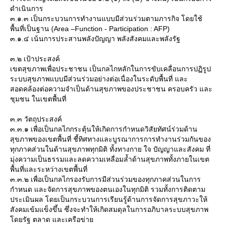
ดำเนินการ
๓.๑.๓ เป็นกระบวนการทำงานแบบมีส่วนร่วมตามภารกิจ โดยใช้
พื้นที่เป็นฐาน (Area –Function - Participation : AFP)
๓.๑.๔ เน้นการประสานพลังปัญญา พลังสังคมและพลังรัฐ
๓.๒ เป้าประสงค์
เขตสุขภาพเพื่อประชาชน เป็นกลไกหลักในการขับเคลื่อนการปฏิรูป
ระบบสุขภาพแบบมีส่วนร่วมอย่างต่อเนื่องในระดับพื้นที่ และ
สอดคล้องต่อความจำเป็นด้านสุขภาพของประชาชน ครอบครัว และ
ชุมชน ในเขตพื้นที่
๓.๓ วัตถุประสงค์
๓.๓.๑ เพื่อเป็นกลไกกระตุ้นให้เกิดการกำหนดวิสัยทัศน์ร่วมด้าน
สุขภาพของเขตพื้นที่ ชี้ทิศทางและบูรณาการการทำงานร่วมกันของ
ทุกภาคส่วนในด้านสุขภาพทุกมิติ ทั้งทางกาย ใจ ปัญญาและสังคม ที่
มุ่งความเป็นธรรมและลดความเหลื่อมล้ำด้านสุขภาพทั้งภายในเขต
พื้นที่และระหว่างเขตพื้นที่
๓.๓.๒ เพื่อเป็นกลไกรองรับการมีส่วนร่วมของทุกภาคส่วนในการ
กำหนด และจัดการสุขภาพของตนเองในทุกมิติ รวมทั้งการติดตาม
ประเมินผล โดยเป็นกระบวนการเรียนรู้ด้านการจัดการสุขภาวะให้
สังคมเข้มแข็งขึ้น ซึ่งจะทำให้เกิดสมดุลในการอภิบาลระบบสุขภาพ
ดยรัฐ ตลาด และเครือข่า