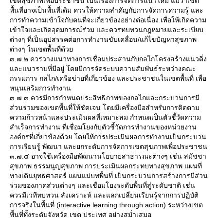
เขตสุขภาพเพื่อประชาชน เป็นเรื่องการจัดการแนวใหม่ แม้ว่าเขต
พื้นที่อาจเป็นพื้นที่เดิม ควรให้ความสำคัญกับการจัดการความรู้ และ
การทำความเข้าใจกับคนที่จะเกี่ยวข้องอย่างต่อเนื่อง เพื่อให้เกิดความ
เข้าใจและเกิดอุดมการณ์ร่วม และควรทบทวนกฎหมายและระเบียบ
ต่างๆ ที่เป็นอุปสรรคต่อการทำงานขับเคลื่อน/แก้ไขปัญหาสุขภาพ
ต่างๆ ในเขตพื้นที่ด้ว
๓.๗.๒ ควรวางแนวทางการเชื่อมประสานกับกลไกโครงสร้างแนวดิ่ง
ละแนวราบที่มีอยู่ โดยมีการจัดระบบความสัมพันธ์ระหว่างคณะ
กรรมการ กลไก/เครือข่ายที่เกี่ยวข้อง และประชาชนในเขตพื้นที่ เพื่อ
หนุนเสริมการทำงาน
๓.๗.๓ ควรมีการกำหนดประสิทธิภาพของกลไกและกระบวนการมี
ส่วนร่วมของเขตพื้นที่ให้ชัดเจน โดยมีเครื่องมือสำหรับการติดตาม
ความก้าวหน้าและประเมินผลที่เหมาะสม กำหนดเป็นตัวชี้วัดความ
สำเร็จการทำงาน ที่เชื่อมโยงกับตัวชี้วัดการทำงานของหน่วยงาน
องค์กรที่เกี่ยวข้องด้วย โดยให้การประเมินผลการทำงานเป็นกระบวน
การเรียนรู้ พัฒนา และยกระดับการจัดการเขตสุขภาพเพื่อประชาชน
๓.๗.๔ อาจใช้เครื่องมือพัฒนานโยบายสาธารณะต่างๆ เช่น สมัชชา
สุขภาพ ธรรมนูญสุขภาพ การประเมินผลกระทบทางสุขภาพ แผนที่
ทางเดินยุทธศาสตร์ แผนแม่บทพื้นที่ เป็นกระบวนการสร้างการมีส่วน
ร่วมของภาคส่วนต่างๆ และเชื่อมโยงระดับพื้นที่สู่ระดับชาติ เช่น
ควรมีเวทีทบทวน สังเคราะห์ และแลกเปลี่ยนเรียนรู้จากการปฏิบัติ
การจริงในพื้นที่ (interactive learning through action) ระหว่างเขต
พื้นที่ทั้งระดับจังหวัด เขต ประเทศ อย่างสม่ำเสมอ