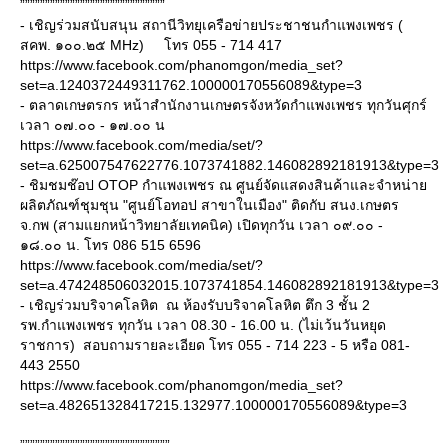
”””””””””””””””””””””””””””””
- เชิญร่วมสนับสนุน สถานีวิทยุเครือข่ายประชาชนกำแพงเพชร (
สคพ. ๑๐๐.๒๕ MHz) โทร 055 - 714 417
https://www.facebook.com/phanomgon/media_set?
set=a.1240372449311762.100000170556089&type=3
- ตลาดเกษตรกร หน้าสำนักงานเกษตรจังหวัดกำแพงเพชร ทุกวันศุกร์
เวลา ๐๗.๐๐ - ๑๗.๐๐ น
https://www.facebook.com/media/set/?
set=a.625007547622776.1073741882.146082892181913&type=3
- ชิมชมช๊อป OTOP กำแพงเพชร ณ ศูนย์จัดแสดงสินค้าและจำหน่า
ผลิตภัณฑ์ชุมชุน "ศูนย์โอทอป สาขาในเมือง" ติดกับ สนง.เกษตร
จ.กพ (สามแยกหน้าวิทยาลัยเทคนิค) เปิดทุกวัน เวลา ๐๙.๐๐ -
๑๘.๐๐ น. โทร 086 515 6596
https://www.facebook.com/media/set/?
set=a.474248506032015.1073741854.146082892181913&type=3
- เชิญร่วมบริจาคโลหิต ณ ห้องรับบริจาคโลหิต ตึก 3 ชั้น 2
รพ.กำแพงเพชร ทุกวัน เวลา 08.30 - 16.00 น. (ไม่เว้นวันหยุด
ราชการ) สอบถามรายละเอียด โทร 055 - 714 223 - 5 หรือ 081-
443 2550
https://www.facebook.com/phanomgon/media_set?
set=a.482651328417215.132977.100000170556089&type=3
””””””””””””””””””””””””””””””