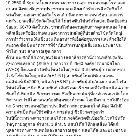
“ปี 2560 นี้ รัฐบาลโดยกระทรวงสาธารณสุข กรมควบคุมโรค และ
สปสช.จึงขอเชิญชวนประชาชนกลุ่มเสี่ยงเข้ารับการฉีดวัคซีนไข้
หวัดใหญ่ นอกจากป้องกันโรคแล้ว ยังลดภาวะแทรกซ้อน และการ
พร่ระบาดเชื้อไข้หวัดใหญ่ได้ โดยวัคซีนไข้หวัดใหญ่จะมีผลป้องกัน
ร้อยละ 60-70 ดังนั้นประชาชนจึงต้องควบคู่กับการดูแลตนเอง โด
หลีกเลี่ยงหรือป้องกันตนเองจากการสัมผัสผู้ที่ป่วยด้วยไข้หวัดใหญ่
การทำร่างกายให้แข็งแรง กินอาหารที่เอื้อต่อสุขภาพ และล้างมือให้
สะอาด ซึ่งเป็นมาตรการที่จำเป็นสำหรับกลุ่มเสี่ยงและประชาชน
ทั่วไป” รมว.สาธารณสุข กล่าว
ด้าน นพ.ศักดิ์ชัย กาญจนวัฒนา เลขาธิการสำนักงานหลักประกัน
สุขภาพแห่งชาติ (สปสช.) กล่าวว่า ปี 2560 องค์การอนามัยโลก
(WHO) จึงแนะนำวัคซีนไข้หวัดใหญ่ชนิด 3 สายพันธุ์ ประกอบของ
ไวรัสไข้หวัดใหญ่ชนิด A(H1 N1) สายพันธุ์ใหม่/มิชิแกนแทน
คลิฟอร์เนีย2009, ชนิด A (H3 N2) สายพันธุ์เดิม/ฮ่องกง และไวรัส
ไข้หวัดใหญ่ชนิด B สายพันธุ์ เดิม/วิคตอเรีย ขณะที่วัคซีนชนิด 4 สา
พันธุ์ได้เพิ่มชนิด B/ยามากาตะ ซึ่งเป็นสายพันธุ์ที่องค์การอนามัยโลก
พิจารณาว่ามีโอกาสพบน้อยที่สุดของทั้งหมด โดยมีความชุกไม่ถึงร้อ
ละ 5 ทางการแพทย์ถือว่าประสิทธิภาพครอบคลุมใกล้เคียง จึงไม่มี
ความจำเป็นต้องใช้วัคซีน 4 สายพันธุ์ ซึ่งมีราคาสูงกว่า
นปีนี้กระทรวงสาธารณสุขได้รณรงค์ฉีดวัคซีนป้องกันโรคไข้หวัด
หญ่ตามฤดูกาล จำนวน 3 ล้าน 5 แสนโด๊ส ให้กลุ่มเสี่ยง ได้แก่
บุคลากรทางการแพทย์และสาธารณสุข 4 แสนโด๊ส และประชาชน