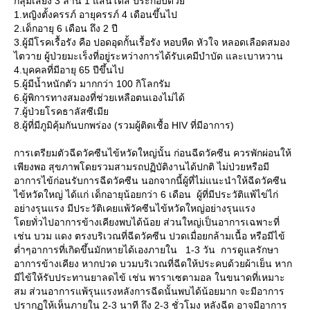
กลุ่มเสี่ยง 3 ล้าน 1 แสนโด๊ส ประกอบด้ว
1.หญิงตั้งครรภ์ อายุครรภ์ 4 เดือนขึ้นไป
2.เด็กอายุ 6 เดือน ถึง 2 ปี
3.ผู้มีโรคเรื้อรัง คือ ปอดอุดกั้นเรื้อรัง หอบหืด หัวใจ หลอดเลือดสมอง
ไตวาย ผู้ป่วยมะเร็งที่อยู่ระหว่างการได้รับเคมีบำบัด และเบาหวาน
4.บุคคลที่มีอายุ 65 ปีขึ้นไป
5.ผู้มีน้ำหนักตัว มากกว่า 100 กิโลกรัม
6.ผู้พิการทางสมองที่ช่วยเหลือตนเองไม่ได้
7.ผู้ป่วยโรคธาลัสซีเมี
8.ผู้ที่มีภูมิคุ้มกันบกพร่อง (รวมผู้ติดเชื้อ HIV ที่มีอาการ)
การเตรียมตัวฉีดวัคซีนไข้หวัดใหญ่นั้น ก่อนฉีดวัคซีน ควรพักผ่อนให้
เพียงพอ สุขภาพโดยรวมสามรถปฏิบัติงานได้ปกติ ไม่ป่วยหรือมี
อาการไข้ก่อนรับการฉีดวัคซีน นอกจากนี้ผู้ที่ไม่แนะนำให้ฉีดวัคซีน
ไข้หวัดใหญ่ ได้แก่ เด็กอายุน้อยกว่า 6 เดือน ผู้ที่มีประวัติแพ้ไข่ไก่
อย่างรุนแรง มีประวัติเคยแพ้วัคซีนไข้หวัดใหญ่อย่างรุนแรง
ดยทั่วไปอาการข้างเคียงพบได้น้อย ส่วนใหญ่เป็นอาการเฉพาะที่
เช่น บวม แดง ตรงบริเวณที่ฉีดวัคซีน ปวดเมื่อยกล้ามเนื้อ หรือมีไข้
ต่ำๆอาการที่เกิดขึ้นมักหายได้เองภายใน 1-3 วัน การดูแลรักษา
อาการข้างเคียง หากปวด บวมบริเวณที่ฉีดให้ประคบด้วยผ้าเย็น หาก
มีไข้ให้รับประทานยาลดไข้ เช่น พาราเซตามอล ในขนาดที่เหมาะ
สม ส่วนอาการแพ้รุนแรงหลังการฉีดนั้นพบได้น้อยมาก จะมีอาการ
ปรากฏให้เห็นภายใน 2-3 นาที ถึง 2-3 ชั่วโมง หลังฉีด อาจมีอาการ