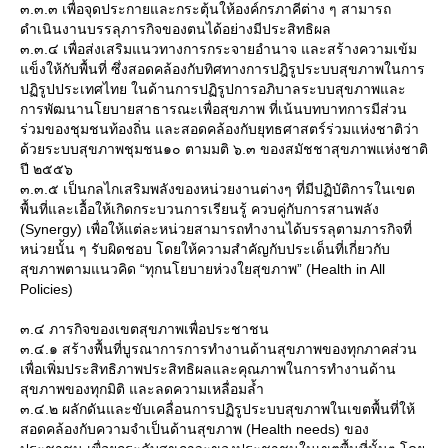
๓.๓.๓ เพื่อจุดประกายและกระตุ้นให้องค์กรภาคีต่าง ๆ สามารถ
ดำเนินงานบรรลุภารกิจของตนได้อย่างมีประสิทธิผล
๓.๓.๔ เพื่อส่งเสริมแนวทางการกระจายอำนาจ และสร้างความเข้ม
ข็งให้กับพื้นที่ ซึ่งสอดคล้องกับทิศทางการปฎิรูประบบสุขภาพในการ
ปฏิรูปประเทศไทย ในด้านการปฏิรูปการอภิบาลระบบสุขภาพและ
การพัฒนานโยบายสาธารณะเพื่อสุขภาพ ที่เน้นบทบาทการมีส่วน
ร่วมของชุมชนท้องถิ่น และสอดคล้องกับยุทธศาสตร์ร่วมแห่งชาติว่า
ด้วยระบบสุขภาพชุมชน๑๐ ตามมติ ๖.๓ ของสมัชชาสุขภาพแห่งชาติ
ปี ๒๕๕๖
๓.๓.๕ เป็นกลไกเสริมพลังของหน่วยงานต่างๆ ที่มีปฏิบัติการในเขต
พื้นที่และเอื้อให้เกิดกระบวนการเรียนรู้ ควบคู่กับการสานพลัง
(Synergy) เพื่อให้แต่ละหน่วยสามารถทำงานได้บรรลุตามภารกิจที่
หน่วยนั้น ๆ รับผิดชอบ โดยให้ความสำคัญกับประเด็นที่เกี่ยวกับ
สุขภาพตามแนวคิด “ทุกนโยบายห่วงใยสุขภาพ” (Health in All
Policies)
๓.๔ ภารกิจของเขตสุขภาพเพื่อประชาชน
๓.๔.๑ สร้างพื้นที่บูรณาการการทำงานด้านสุขภาพของทุกภาคส่วน
เพื่อเพิ่มประสิทธิภาพประสิทธิผลและคุณภาพในการทำงานด้าน
สุขภาพของทุกมิติ และลดความเหลื่อมล้ำ
๓.๔.๒ ผลักดันและขับเคลื่อนการปฏิรูประบบสุขภาพในเขตพื้นที่ให้
สอดคล้องกับความจำเป็นด้านสุขภาพ (Health needs) ของ