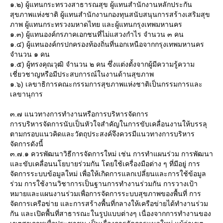
๑.๒) ผู้แทนกระทรวงสาธารณสุข ผู้แทนสำนักงานหลักประกัน
สุขภาพแห่งชาติ ผู้แทนสำนักงานกองทุนสนับสนุนการสร้างเสริมสุข
ภาพ ผู้แทนกระทรวงมหาดไทย และผู้แทนกรุงเทพมหานคร
๑.๓) ผู้แทนองค์กรภาคเอกชนที่ไม่แสวงกำไร จำนวน ๓ คน
๑.๔) ผู้แทนองค์กรปกครองท้องถิ่นที่นอกเหนือจากกรุงเทพมหานคร
จำนวน ๑ คน
๑.๕) ผู้ทรงคุณวุฒิ จำนวน ๒ คน ซึ่งแต่งตั้งจากผู้มีความรู้ความ
เชี่ยวชาญหรือมีประสบการณ์ในงานด้านสุขภาพ
๑.๖) เลขาธิการคณะกรรมการสุขภาพแห่งชาติเป็นกรรมการและ
เลขานุการ
๓.๗ แนวทางการทำงานหรือการบริหารจัดการ
การบริหารจัดการนับเป็นหัวใจสำคัญในการขับเคลื่อนงานให้บรรลุ
ตามกรอบแนวคิดและวัตถุประสงค์จึงควรมีแนวทางการบริหาร
จัดการดังนี้
๓.๗.๑ ควรพัฒนาวิธีการจัดการใหม่ เช่น การทำแผนร่วม การพัฒนา
ละขับเคลื่อนนโยบายร่วมกัน โดยใช้เครื่องมือต่าง ๆ ที่มีอยู่ การ
จัดการระบบข้อมูลใหม่ เพื่อให้เกิดการแลกเปลี่ยนและการใช้ข้อมูล
ร่วม การใช้งานวิชาการเป็นฐานการทำงานร่วมกัน การวางเป้า
หมายและแผนงานร่วมเพื่อการจัดการระบบสุขภาพของพื้นที่ การ
จัดการเครือข่าย และการสร้างพื้นที่กลางให้เครือข่ายได้ทำงานร่วม
กัน และเปิดพื้นที่สาธารณะในรูปแบบต่างๆ เนื่องจากการทำงานของ