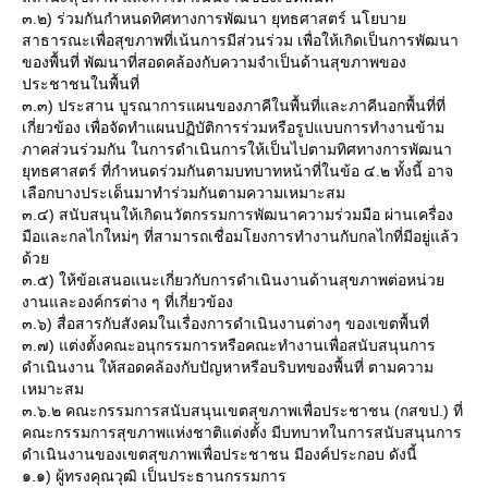
๓.๒) ร่วมกันกำหนดทิศทางการพัฒนา ยุทธศาสตร์ นโยบา
สาธารณะเพื่อสุขภาพที่เน้นการมีส่วนร่วม เพื่อให้เกิดเป็นการพัฒนา
ของพื้นที่ พัฒนาที่สอดคล้องกับความจำเป็นด้านสุขภาพของ
ประชาชนในพื้นที่
๓.๓) ประสาน บูรณาการแผนของภาคีในพื้นที่และภาคีนอกพื้นที่ที่
เกี่ยวข้อง เพื่อจัดทำแผนปฏิบัติการร่วมหรือรูปแบบการทำงานข้าม
ภาคส่วนร่วมกัน ในการดำเนินการให้เป็นไปตามทิศทางการพัฒนา
ุทธศาสตร์ ที่กำหนดร่วมกันตามบทบาทหน้าที่ในข้อ ๔.๒ ทั้งนี้ อาจ
เลือกบางประเด็นมาทำร่วมกันตามความเหมาะสม
๓.๔) สนับสนุนให้เกิดนวัตกรรมการพัฒนาความร่วมมือ ผ่านเครื่อง
มือและกลไกใหม่ๆ ที่สามารถเชื่อมโยงการทำงานกับกลไกที่มีอยู่แล้ว
ด้ว
๓.๕) ให้ข้อเสนอแนะเกี่ยวกับการดำเนินงานด้านสุขภาพต่อหน่ว
งานและองค์กรต่าง ๆ ที่เกี่ยวข้อง
๓.๖) สื่อสารกับสังคมในเรื่องการดำเนินงานต่างๆ ของเขตพื้นที่
๓.๗) แต่งตั้งคณะอนุกรรมการหรือคณะทำงานเพื่อสนับสนุนการ
ดำเนินงาน ให้สอดคล้องกับปัญหาหรือบริบทของพื้นที่ ตามความ
เหมาะสม
๓.๖.๒ คณะกรรมการสนับสนุนเขตสุขภาพเพื่อประชาชน (กสขป.) ที่
คณะกรรมการสุขภาพแห่งชาติแต่งตั้ง มีบทบาทในการสนับสนุนการ
ดำเนินงานของเขตสุขภาพเพื่อประชาชน มีองค์ประกอบ ดังนี้
๑.๑) ผู้ทรงคุณวุฒิ เป็นประธานกรรมการ