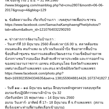
รพ.ของรัฐ เริ่ม 1 มิ.ย. – 31 สค.2560
//www.bloggang.com/mainblog.php?id=cmu2807&month=06-06-
2017&group=4&gblog=129
๒. ข้อคิดความเห็น เกี่ยวกับบ้านเรา : เขตสุขภาพเพื่อประชาชน
https://www.facebook.com/SamachaKamphaengPhet/photos/?
tab=album&album_id=1210764032290293
๓. ข่าวสารการจัดงานในบ้านเรา :
- วันเสาร์ที่ 10 มิถุนายน 2560 ตั้งแต่เวลา16.00 น. ตลาดต้องชม
ถนนคนเดิน ฅนกำแพง ณ บริเวณริมแม่น้ำปิง ชิมอาหารพื้นบ้าน
ช็อปสินค้าชุมชน ชมการแสดงศิลปวัฒนธรรม ร่วมเช็คอินถ่ายภาพ
นั่งรถรางชมวิวรอบเมือง สินค้าธงฟ้าราคาประหยัด และการออกร้าน
ของหน่วยงานราชการ เอกชน สนับสนุนโดย จังหวัดกำแพงเพชร
เทศบาลเมืองกำแพงเพชร และสนง.พาณิชย์จังหวัดกำแพงเพชร
https://www.facebook.com/photo.php?
fbid=1693023594334635&set=a.1381559048814426.1073741827.
- วันที่ ๑๗ – ๑๘ มิถุนายน ๒๕๖๐ ฝึกอบรมหลักสูตรตรวจสอบทุจริต
อบรมเชิงปฏิบัติการหมาเฝ้าบ้าน รุ่น 32
เปิดรับสมัคร 15 พฤษภาคม – 14 มิถุนายน 2560
อบรม วันเสาร์- อาทิตย์ ที่ 17– 18 มิถุนายน ที่ จ.กำแพงเพชร (สถาน
ที่แจ้งเฉพาะท่านที่ผ่านคัดเลือกเข้าอบรม)