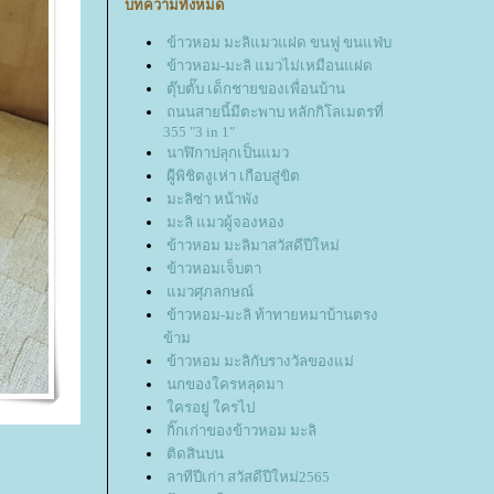
บทความทั้งหมด
ข้าวหอม มะลิแมวแฝด ขนฟู ขนแฟ่บ
ข้าวหอม-มะลิ แมวไม่เหมือนแฝด
ตุ๊บตั๊บ เด็กชายของเพื่อนบ้าน
ถนนสายนี้มีตะพาบ หลักกิโลเมตรที่
355 "3 in 1"
นาฬิกาปลุกเป็นแมว
ผู้ิพิชิตงูเห่า เกือบสู่ขิต
มะลิซ่า หน้าพัง
มะลิ แมวผู้จองหอง
ข้าวหอม มะลิมาสวัสดีปีใหม่
ข้าวหอมเจ็บตา
มวศุภลกษณ์
ข้าวหอม-มะลิ ท้าทายหมาบ้านตรง
ข้าม
ข้าวหอม มะลิกับรางวัลของแม่
นกของใครหลุดมา
ครอยู่ ใครไป
กิ๊กเก่าของข้าวหอม มะลิ
ติดสินบน
ลาทีปีเก่า สวัสดีปีใหม่2565