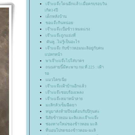
เจ๊าะแจ๊ะโดนอีกแล้ว เมื่อครบรอบวัน
เกิด14ปี
เด็กหลังบ้าน
ขอแจ๊ะกินหน่อ
เจ๊าะแจ๊ะเบื่อข้าว หมดแรง
เจ๊าะแจ๊ะถูกแย่งที่
คันหู...ไม่รู้เป็นอะไร
เจ๊าะแจ๊ะ กับข้าวหอมมะลิอยู่กับคน
ปลกหน้า
พาเจ๊าะแจ๊ะไปใส่บาตร
ถนนสายนี้มีตะพาบ กม.ที่ 225 : เฝ้า
รอ
มวใครเนี่
เจ๊าะแจ๊ะเฝ้าบ้านอีกแล้ว
เจ๊าะแจ๊ะชอบร้องเพลง
เจ๊าะแจ๊ะหมาหน้าลา
มะลิกลัวเข็มฉีดยา
หนูมาส่งท้ายปีจอต้อนรับปีกุนค่ะ
นิสัยข้าวหอม มะลิและเจ๊าะแจ๊ะ
ช่องทางใหม่ของข้าวหอม มะลิ
ที่นอนโปรดของข้าวหอม-มะลิ