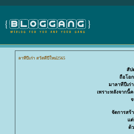
ลาทีปีเก่า สวัสดีปีใหม่2565
สัป
ถือโอ
มาลาทีปีเก่า
เพราะหลังจากนี้
จ
จัดการสร้า
ต่
ด้