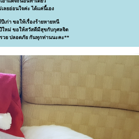
เอาแต่จะนอนท่าเดียว
ม่เลยอ่อนใจค่ะ ได้แค่นี้เอง
ปีเก่า ขอให้เรื่องร้ายหายหนี
ใหม่ ขอให้สวัสดีมีสุขกับกุศลจิต
รวย ปลอดภัย กันทุกท่านนะคะ**