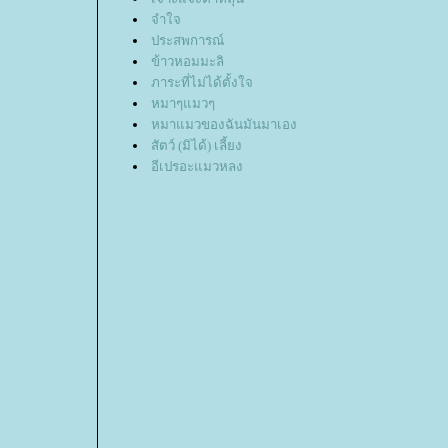
จำใจ
ประสพการณ์
ข้าวหอมมะลิ
ภาระที่ไม่ได้ตั้งใจ
หมาๆแมวๆ
หมาแมวของฉันมันมาเอง
สัตว์ (มิได้) เลี้ยง
อีเปรอะแมวหลง