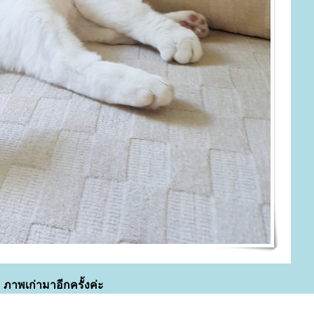
ภาพเก่ามาอีกครั้งค่ะ