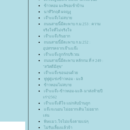
ข้าวหอม มะลิขอเข้าบ้าน
นาทีวิกฤติ ผจญงู
เจ๊าะแจ๊ะไม่สบา
ถนนสายนี้มีตะพาบ ก.ม.253 : ความ
จริงใจที่ไม่จริงใจ
เจ๊าะแจ๊ะกินยาก
ถนนสายนี้มีตะพาบ ก.ม.252 :
อุปสรรคจากเจ๊าะแจ๊ะ
เจ๊าะแจ๊ะถูกกักบริเวณ
ถนนสายนี้มีตะพาบ หลักกม.ที่ # 249 :
"สวัสดีมีสุข"
เจ๊าะแจ๊ะขอนอนด้ว
ฟูฟูคู่แข่งข้าวหอม - มะลิ
ข้าวหอมไม่สบา
เจ๊าะแจ๊ะ-ข้าวหอม-มะลิ- มาส่งท้ายปี
เก่า2562
เจ๊าะแจ๊ะดีใจ แม่กลับบ้านถูก
จ๊ะจะนอน ไม่อยากเดิน ไม่อยาก
เล่น
พิษแมว..ใจไม่แข็งตายแน่ๆ
ไม่รับเลี้ยงแล้วจ้า