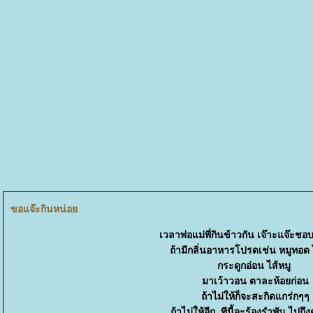
ขอแจ๊ะกินหน่อ
เวลาพ่อแม่พี่กินข้าวกัน เจ๊าะแจ๊ะช
ถ้ามีกลิ่นอาหารโปรดเช่น หมูทอด 
กระดูกอ่อน ไส้หมู
มาเว้าวอน ตาละห้อยก่อน
ถ้าไม่ให้ก็จะสะกิดแกร่กๆๆ
ถ้าไม่ให้อีก..ทีนี้จะร้องรำพัน ไปถ