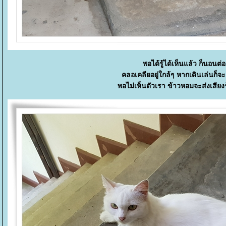
พอได้รู้ได้เห็นแล้ว ก็นอนต่อ
คลอเคลียอยู่ใกล้ๆ หากเดินเล่นก็
พอไม่เห็นตัวเรา ข้าวหอมจะส่งเสียงร