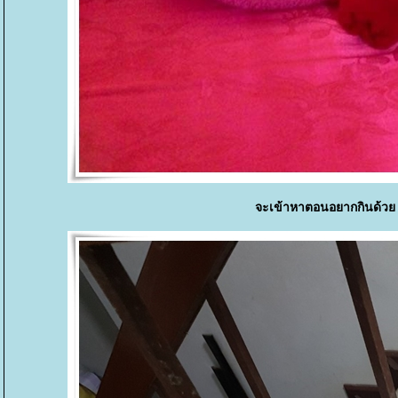
จะเข้าหาตอนอยากกินด้วย 