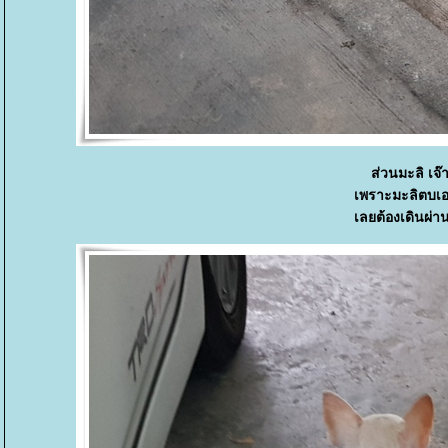
ส่วนมะลิ เจ๊
เพราะมะลิตบเอา
เลยต้องเดินผ่า