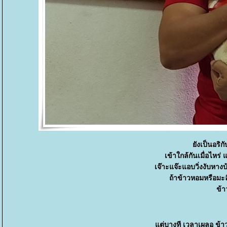
ังเป็นอริก
เข้าใกล้กันเมื่อไหร
เจ๊าะแจ๊ะแอบวิ่งงับหา
ถ้าข้าวหอมหรือมะล
ข้า
ต่บางที เวลาเผลอ ข้าว