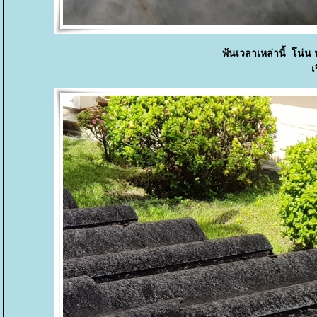
พ้นเวลาเหล่านี้ โน
เ