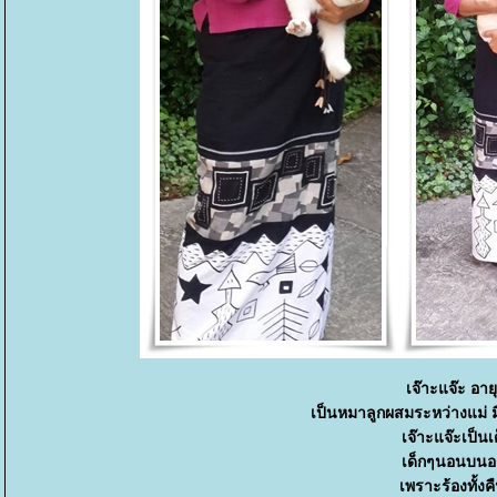
เจ๊าะแจ๊ะ อายุ
เป็นหมาลูกผสมระหว่างแม่ มิน
เจ๊าะแจ๊ะเป็นเ
เด็กๆนอนบนอก
เพราะร้องทั้