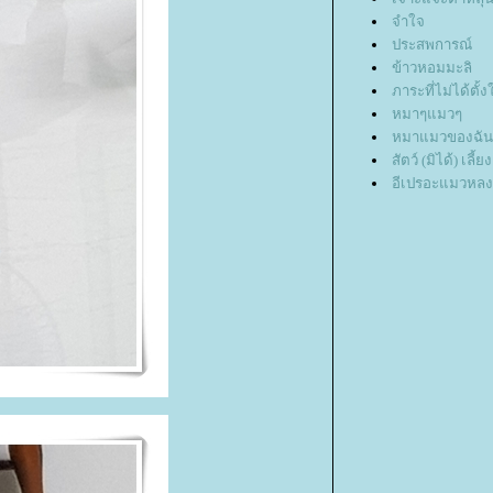
จำใจ
ประสพการณ์
ข้าวหอมมะลิ
ภาระที่ไม่ได้ตั้ง
หมาๆแมวๆ
หมาแมวของฉัน
สัตว์ (มิได้) เลี้ยง
อีเปรอะแมวหลง