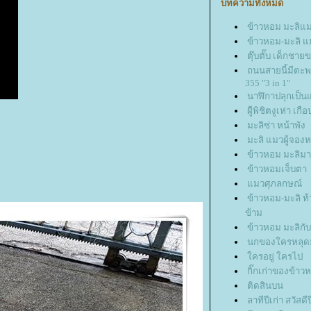
บทความทั้งหมด
ข้าวหอม มะลิแ
ข้าวหอม-มะลิ 
ตุ๊บตั๊บ เด็กชาย
ถนนสายนี้มีตะพ
355 "3 in 1"
นาฬิกาปลุกเป็น
ผู้ิพิชิตงูเห่า เกือ
มะลิซ่า หน้าพัง
มะลิ แมวผู้จอง
ข้าวหอม มะลิมาส
ข้าวหอมเจ็บตา
มวศุภลกษณ์
ข้าวหอม-มะลิ 
ข้าม
ข้าวหอม มะลิกั
นกของใครหลุด
ครอยู่ ใครไป
กิ๊กเก่าของข้าว
ติดสินบน
ลาทีปีเก่า สวัสด