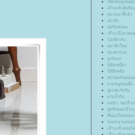
เปิดประตูหน่อยแ
เจ๊าะแจ๊ะคิดถึงแ
หมาแมวขี้กลัว
เต่าหับ
ขอกินหน่อ
เจ๊าะแจ๊ะหาหม
ไปเที่ยวกัน
สมาชิกใหม่
ของฝากแม่
ถูกรังแก
นิสัยเหมียว
ได้อีกหนึ่ง
สปาขนกันหน่อ
ถามหนูก่อนมั๊ย..
ฟู-แฟ่บ รักกัน
อาบน้ำกัน
ม่ขา...ขอเข้า
คู่ปรับของเจ๊าะแ
ที่นอนใหม่ของเ
บังอรเอาแต่นอ
เจ๊าะแจ๊ะจอมโ
เจ๊าะแจ๊ะตาหลุ