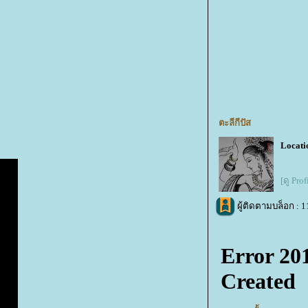
ตะลีกีปัส
Locati
[ดู Pro
ผู้ติดตามบล็อก : 1