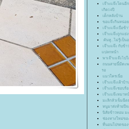
เจ๊าะแจ๊ะโดนอีก
เกิด14ปี
เด็กหลังบ้าน
ขอแจ๊ะกินหน่อ
เจ๊าะแจ๊ะเบื่อข
เจ๊าะแจ๊ะถูกแย่งท
คันหู...ไม่รู้เป็
เจ๊าะแจ๊ะ กับข้
ปลกหน้า
พาเจ๊าะแจ๊ะไปใ
ถนนสายนี้มีตะพาบ
รอ
มวใครเนี่
เจ๊าะแจ๊ะเฝ้าบ้า
เจ๊าะแจ๊ะชอบร้
เจ๊าะแจ๊ะหมาห
มะลิกลัวเข็มฉีด
หนูมาส่งท้ายปีจ
นิสัยข้าวหอม มะ
ช่องทางใหม่ขอ
ที่นอนโปรดของ