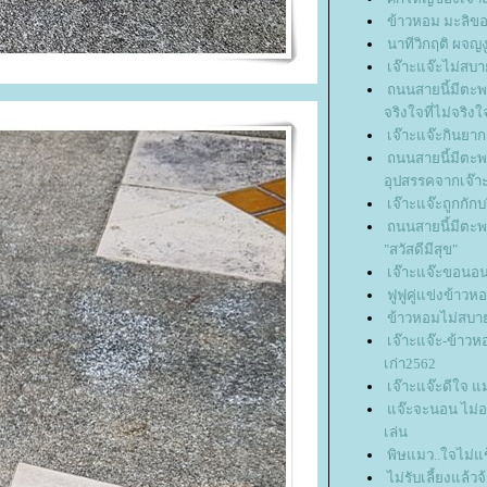
ข้าวหอม มะลิขอ
นาทีวิกฤติ ผจญง
เจ๊าะแจ๊ะไม่สบ
ถนนสายนี้มีตะพ
จริงใจที่ไม่จริงใ
เจ๊าะแจ๊ะกินยาก
ถนนสายนี้มีตะพ
อุปสรรคจากเจ๊า
เจ๊าะแจ๊ะถูกกัก
ถนนสายนี้มีตะพา
"สวัสดีมีสุข"
เจ๊าะแจ๊ะขอนอ
ฟูฟูคู่แข่งข้าวหอ
ข้าวหอมไม่สบ
เจ๊าะแจ๊ะ-ข้าวห
เก่า2562
เจ๊าะแจ๊ะดีใจ แม
จ๊ะจะนอน ไม่อ
เล่น
พิษแมว..ใจไม่แ
ไม่รับเลี้ยงแล้วจ