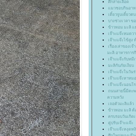
ศึกสายเลือด
มวชอบกินอาห
เดี๋ยวจูบเดี๋ยว
บางช่วงเวลา ข
ข้าวหอม มะลิ แย
เจ๊าะแจ๊ะหมดวา
เจ๊าะแจ๊ะไข้สูง 
เรื่องเล่าของเจ
มะลิ:อาหารการก
เจ๊าะแจ๊ะกับหมีเ
มะลิกับภัยเงียบ
เจ๊าะแจ๊ะในวัน
เจ๊าะแจ๊ะหาหมอ
เจ๊าะแจ๊ะนอนโ
ถนนสายนี้มีตะพา
ความหวัง
เจอตัวมะลิแล้ว
ข้าวหอม มะลิ ต
ครบรอบวันเกิดเจ
คู่ปรับเจ๊าะแจ๊ะ
เจ๊าะแจ๊ะหงุดหง
ศึกใหญ่ของเจ๊า