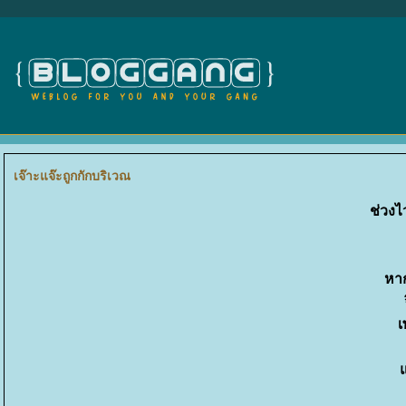
เจ๊าะแจ๊ะถูกกักบริเวณ
ช่วงไ
หา
เ
ม