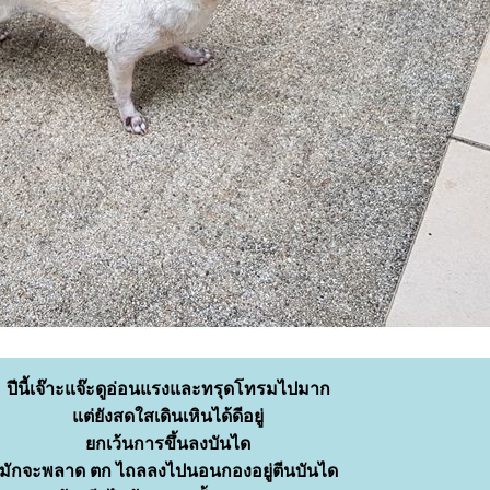
ปีนี้เจ๊าะแจ๊ะดูอ่อนแรงและทรุดโทรมไปมาก
ต่ยังสดใสเดินเหินได้ดีอยู่
กเว้นการขึ้นลงบันได
มักจะพลาด ตก ไถลลงไปนอนกองอยู่ตีนบันได