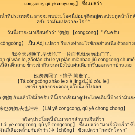
งน้ำที่ประเทศจีน อาจจะพบประโยคนี้บ่อยๆติดอยู่ตรงประตูหน้าโถส
ครับ ว่ามันแปลว่าอะไร ^^
วันนี้เราจะมาเรียนคำว่า “匆匆 【cōngcōng】” กันครับ
ngcōng】 เป็น Adj แปลว่า รีบเร่งทำอะไรซักอย่างหนึ่ง ตัวอย่างเ
我今天起晚了,早饭吃了一片面包就匆匆出门了。
ān qǐ wǎn le, zǎofàn chī le yī piàn miànbāo jiù cōngcōng chūm
นนี้ฉันตื่นสาย ข้าวเช้ากินขนมปังไปแผ่นเดียวก็รีบออกจากบ้านเล
她匆匆照了下镜子,就走了。
【Tā cōngcōng zhào le xià jìngzi,Jiù zǒu le】
เขารีบๆส่องกระจกอยู่แว๊บนึง ก็ไปเล
 匆匆 กันแล้วใช่มั้ยครับ ทีนี้เรากลับมาดูประโยคเดิมนี้บ้างว่ามัน
来也匆匆,去也冲冲 【Lái yě cōngcōng, qù yě chōng chōng】
จริงๆประโยคนี้มันมาจากสำนวนจีนที่ว่า
ōngcōng, qù yě cōngcōng】 ซึ่งแปลว่า "มาเร็วไปเร็ว" ซึ
มันมีเสียงคล้ายกับคำว่า 冲【chōng】 ซึ่งแปลว่า "กดชักโครก"