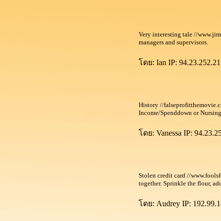
Very interesting tale //www.j
managers and supervisors.
ดย: Ian IP: 94.23.252.21
History //falseprofitthemovie.c
Income/Spenddown or Nursin
ดย: Vanessa IP: 94.23.2
Stolen credit card //www.fools
together. Sprinkle the flour, a
ดย: Audrey IP: 192.99.1