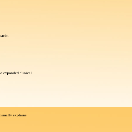
macist
to expanded clinical
nimally explains