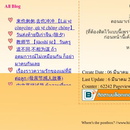
All Blog
来也匆匆,去也冲冲 【Lái yě
ตอนมาเร่
cōngcōng, qù yě chōng chōng】
(ที่ต้องติดไว้แบบนี้เ
วันส่งท้ายปีเก่าจีน (除夕)
ก่อนหน้านี้เ
教师节 【jiàoshī jié】 วันครู
ห
道不同,不相为谋 ถ้า
อุดมการณ์ไม่เหมือนกัน ก็อย่า
มาคบกันเล
เรื่องราวความรักของแม่ที่มี
Create Date : 06 มีนาคม
ต่อลูก (母亲节感人故事)
Last Update : 6 มีนาคม 
中文恶搞试题 ข้อสอบที่ยาก
Counter : 62242 Pagevie
ที่สุดสำหรับคนเรียนภาษาจีน
เปิดตัวแล้วกับ Fan page สอน
ภาษาจีน
นะนำเว็บพจนานุกรมจีน
วิธีการเช็คเที่ยวรถไฟใน
Where's the postbox? //www.hi
ประเทศจีน ตอนที่ 3