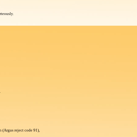
rteously.
.
h (Argus reject code 91),