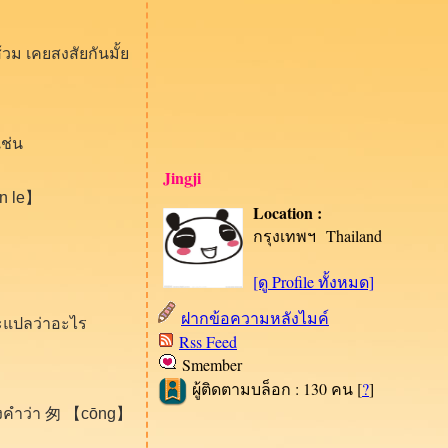
้วม เคยสงสัยกันมั้
ช่น
Jingji
én le】
Location :
กรุงเทพฯ Thailand
[ดู Profile ทั้งหมด]
ฝากข้อความหลังไมค์
จะแปลว่าอะไร
Rss Feed
Smember
ผู้ติดตามบล็อก : 130 คน [
?
]
่งคำว่า 匆 【cōng】