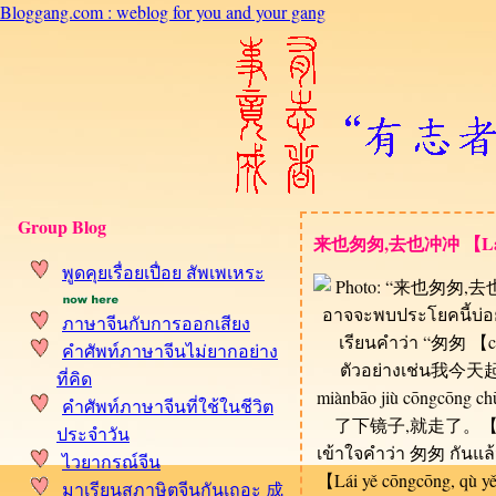
Bloggang.com : weblog for you and your gang
Group Blog
来也匆匆,去也冲冲 【Lái yě 
พูดคุยเรื่อยเปื่อย สัพเพเหระ
ภาษาจีนกับการออกเสียง
คำศัพท์ภาษาจีนไม่ยากอย่าง
ที่คิด
คำศัพท์ภาษาจีนที่ใช้ในชีวิต
ประจำวัน
ไวยากรณ์จีน
มาเรียนสุภาษิตจีนกันเถอะ 成