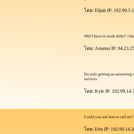
ดย: Elijah IP: 192.99.5.1
Will I have to work shifts? //t
ดย: Arianna IP: 94.23.25
I'm only getting an answering 
services.
ดย: Kyle IP: 192.99.14.
Could you ask him to call me?
ดย: Erin IP: 192.99.14.3