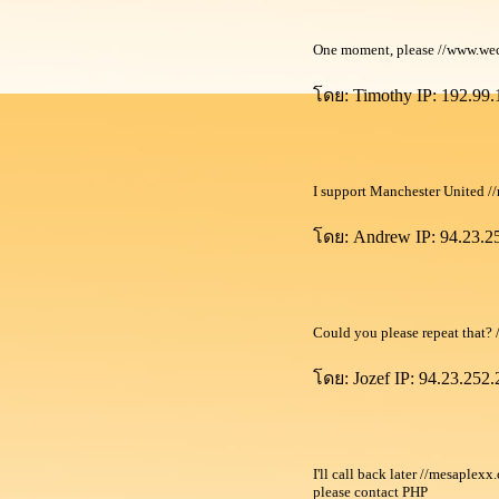
One moment, please //www.wecr
ดย: Timothy IP: 192.99.1
I support Manchester United //
ดย: Andrew IP: 94.23.252
Could you please repeat that?
ดย: Jozef IP: 94.23.252.
I'll call back later //mesaplex
please contact PHP