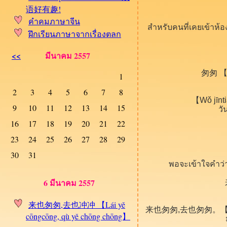
语好有趣!
คำคมภาษาจีน
สำหรับคนที่เคยเข้าห้อ
ฝึกเรียนภาษาจากเรื่องตลก
<<
มีนาคม 2557
匆匆 【cō
1
2
3
4
5
6
7
8
【Wǒ jīnti
9
10
11
12
13
14
15
วั
16
17
18
19
20
21
22
23
24
25
26
27
28
29
30
31
พอจะเข้าใจคำว่า
6 มีนาคม 2557
来也匆匆,去也冲冲 【Lái yě
来也匆匆,去也匆匆。【Lái yě c
cōngcōng, qù yě chōng chōng】