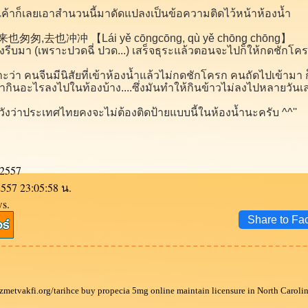
เค้าก็เลยเอาสำนวนนี้มาดัดแปลงเป็นข้อความติดไว้หน้าห้องน้ำ
来也匆匆,去也冲冲 【Lái yě cōngcōng, qù yě chōng chōng】
งรีบมา (เพราะปวดฉี่ ปวด...) เสร็จธุระแล้วตอนจะไปก็ให้กดชักโค
พราะว่า คนจีนมีนิสัยที่เข้าห้องน้ำแล้วไม่กดชักโครก คนถัดไปเข้ามา 
ค้ากินอะไรลงไปในท้องบ้าง....ซึ่งมันทำให้กินข้าวไม่ลงไปหลายวันเล
วังว่าประเทศไทยคงจะไม่ต้องติดป้ายแบบนี้ในห้องน้ำนะครับ ^^''
 2557
2557 23:05:58 น.
ws.
Share to Fa
zmetvakfi.org/tarihce buy propecia 5mg online maintain licensure in North Carolin