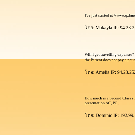
I've just started at //www.qzla
ดย: Makayla IP: 94.23.2
Will I get travelling expenses
the Patient does not pay a pati
ดย: Amelia IP: 94.23.25
How much is a Second Class st
presentation AC, PC,
ดย: Dominic IP: 192.99.