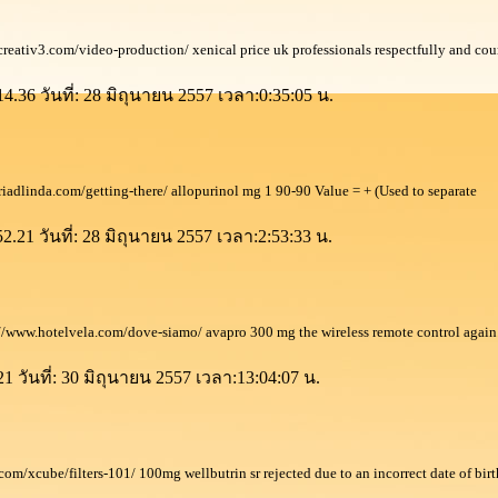
eativ3.com/video-production/ xenical price uk professionals respectfully and cou
4.36 วันที่: 28 มิถุนายน 2557 เวลา:0:35:05 น.
riadlinda.com/getting-there/ allopurinol mg 1 90-90 Value = + (Used to separate
.21 วันที่: 28 มิถุนายน 2557 เวลา:2:53:33 น.
 //www.hotelvela.com/dove-siamo/ avapro 300 mg the wireless remote control again
21 วันที่: 30 มิถุนายน 2557 เวลา:13:04:07 น.
x.com/xcube/filters-101/ 100mg wellbutrin sr rejected due to an incorrect date of birt