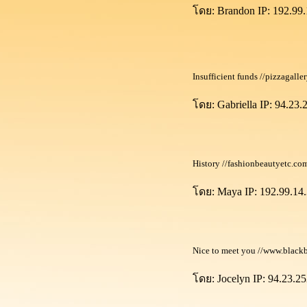
ดย: Brandon IP: 192.99.1
วิธีการเช็คเที่ยวรถไฟใน
ประเทศจีน ตอนที่ 2
วิธีการเช็คเที่ยวรถไฟใน
ประเทศจีน ตอนที่ 1
Insufficient funds //pizzagalle
วิธีการจำคำศัพท์ภาษาจีน
ทำไมถึงเรียกกวางเจา
ดย: Gabriella IP: 94.23.2
(Guangzhou) ว่า "เมือง 5 แพะ"
??
ความจริงที่เพิ่งรู้เกี่ยวกับบริษัท
ส่งของในจีน (快递)
History //fashionbeautyetc.com
不敢当————ข้าน้อยมิ
ดย: Maya IP: 192.99.14.3
บังอาจน้อมรับ
ดูสถานที่ท่องเที่ยวจีนผ่าน
ธนบัตรจีน
ของกินในกวางเจา 1 (食在广
Nice to meet you //www.blackb
州)
ดย: Jocelyn IP: 94.23.25
Blog แรก กับการเริ่มต้นสอน
ภาษาจีน (教汉语之旅)