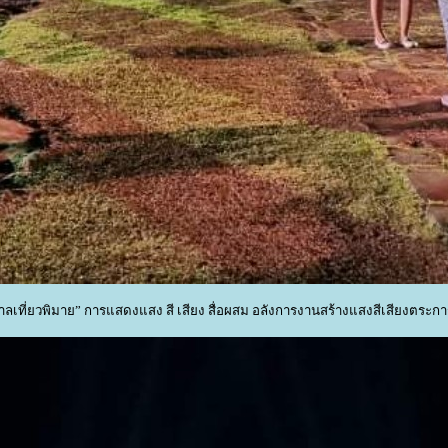
ลเที่ยวพิมาย” การแสดงแสง สี เสียง สื่อผสม อลังการงานสร้างแสงสีเสียงตระก