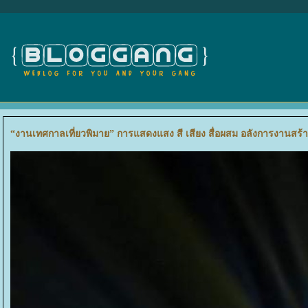
“งานเทศกาลเที่ยวพิมาย” การแสดงแสง สี เสียง สื่อผสม อลังการงานสร้