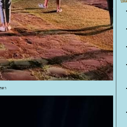
บทค
ารตา