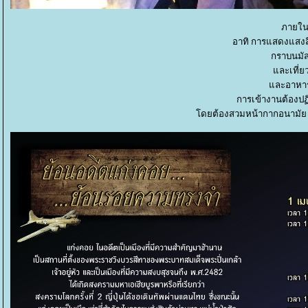
ภายใน
อาทิ การแสดงแสงสี
กราบนมัส
ละเที่ยว
ละอาหารม
การเข้างานต้องป
ดยต้องสวมหน้ากากอนามัย เว้