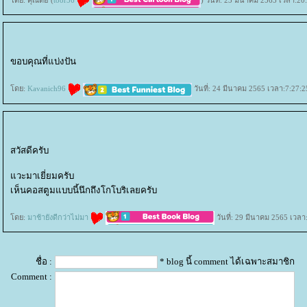
ขอบคุณที่แบ่งปัน
ดย:
Kavanich96
วันที่: 24 มีนาคม 2565 เวลา:7:27:2
สวัสดีครับ
วะมาเยี่ยมครับ
เห็นคอสตูมแบบนี้นึกถึงโกโบริเลยครับ
ดย:
มาช้ายังดีกว่าไม่มา
วันที่: 29 มีนาคม 2565 เวลา
ชื่อ :
* blog นี้ comment ได้เฉพาะสมาชิก
Comment :