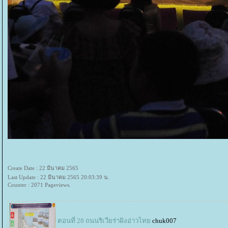
Create Date : 22 มีนาคม 2565
Last Update : 22 มีนาคม 2565 20:03:39 น.
Counter : 2071 Pageviews.
ตอนที่ 28 ถนนริเวียร่าฝังอ่าวไท
chuk007