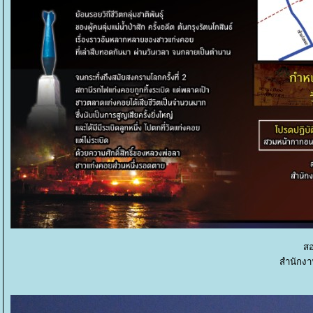
สอ
สำนักงา