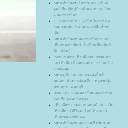
ททท.สำนักงานโคราช พามาเยือน
ศูนย์เรียนรู้หมู่บ้านดินเผาด่านเกวียน
จ.นครราชสีมา
กาแฟดงมะไฟ อ.สูงเนิน โคราช สุด
อดกาแฟออร์แกนิก คาเฟอีนต่ำรส
เลิศ
ททท.สำนักงานนครราชสีมา พามา
เยี่ยมชมงานศิลปะชั้นเยี่ยมที่หอศิลป์
พิมานทิพย์
“งานเทศกาลเที่ยวพิมาย” การแสดง
สง สี เสียง สื่อผสม อลังการงานสร้าง
สวยสุดสุด
ททท.ภูมิภาคภาคกลาง ลงพื้นที่
ทดสอบเส้นทางท่องเที่ยวเทศกาลทุ่ง
ทานตะวัน จ.ลพบุรี
ตะพาบ#289 ทดลอง บีทดลองทำราม
อนชีสเบค่อนโคชูจัง
เที่ยวอีสาน...ทะเลหมอกหน้าหนาวกับ
เที่ยวอีสานวิถีใหม่สไตล์เมืองนอก
เดือนพฤศจิกายน64
ททท.สำนักงานสุพรรณบุรี เชิญชวน