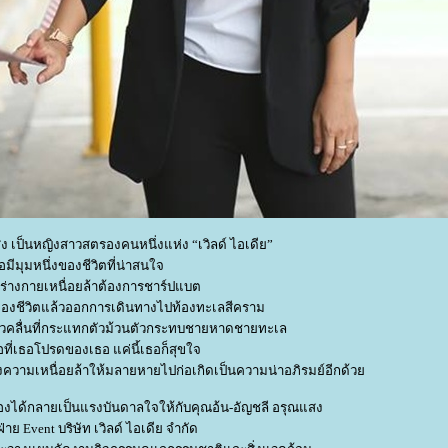
ง เป็นหญิงสาวสตรองคนหนึ่งแห่ง “เวิลด์ ไอเดีย”
อมีมุมหนึ่งของชีวิตที่น่าสนใจ
ร่างกายเหนื่อยล้าต้องการชาร์ปแบต
ของชีวิตแล้วออกการเดินทางไปท้องทะเลสีคราม
ยวคลื่นที่กระแทกตัวม้วนตัวกระทบชายหาดชายทะเล
ือที่เธอโปรดของเธอ แค่นี้เธอก็สุขใจ
างความเหนื่อยล้าให้มลายหายไปก่อเกิดเป็นความน่าอภิรมย์อีกด้ว
เองได้กลายเป็นแรงบันดาลใจให้กับคุณอ้น-อัญชลี อรุณแสง
ฝ่าย Event บริษัท เวิลด์ ไอเดีย จำกัด