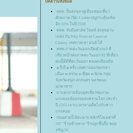
บทความทั้งหมด
ททท. ปั้นสงขลาสู่เมืองท่องเที่ยว
ศักยภาพ เปิด 3 แคมเปญกระตุ้นเพิ่ม
อีก 10% ในปี 2568
ททท. จับมือฮาล์ฟ โทสท์ ส่งสุขผ่าน
เพลง กับ Why Festival Carnival
Charity เทศกาลเขา มันส์ ได้
ททท.ภาคตะวันออกเปิดตัว 9x9 ที่
เที่ยวหน้าฝนภาคตะวันออก 81 ที่เที่ยว
ฝนนี้มีดีที่ตะวันออก ตลอดเดือนมิ
๑ ปี มี ๑ ครั้ง เทศกาลออกพรรษา
เมือง ๓ ธรรม ๓ ที่สุด ๓ พิภพ กลุ่ม
จังหวัดสนุก สกลนคร นครพนม
มุกดาหาร
มาแต่งกายย้อนยุคเที่ยวชมงาน
ก่งคอยย้อนรอยสงครามโลก ประจำ
ปี 2565 เจาะเวลาหาอดีตไปกับชาว
ก่งคอ
ถนนสายนี้ มีตะพาบ หลักกิโลเมตรที่
297 "ร้านข้างทาง" ร้านลูกชิ้นปิ้ง ซอ
จรัญ 30