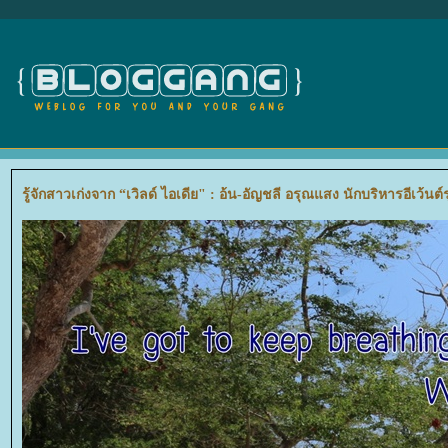
รู้จักสาวเก่งจาก “เวิลด์ ไอเดีย" : อ้น-อัญชลี อรุณแสง นักบริหารอีเว้นต์ร