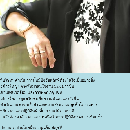
ษัทฯ ดำเนินการนั้นมีปัจจัยหลักที่ต้องใส่ใจเป็นอย่างยิ่ง
นองค์กรใหญ่ๆ ต่างหันมาสนใจงาน CSR มากขึ้น
็นด้านสิ่งแวดล้อม และการพัฒนาชุมชน
inale หรือการดูแลรักษาเพื่อความมั่นคงและยั่งยืน
ค์ ดำเนินงาน ตลอดทั้งอำนวยความสะดวกแก่ลูกค้าโดยเฉพาะ
ระหยัดเวลาและปฏิบัติหน้าที่การงานได้ตามปกติ
่อนจึงต้องอาศัยเวลาและเทคนิคในการปฏิบัติงานอย่างเข้มแข็ง
ปชอบตรงประโยคนี้ของคุณอ้น-อัญชลี.....