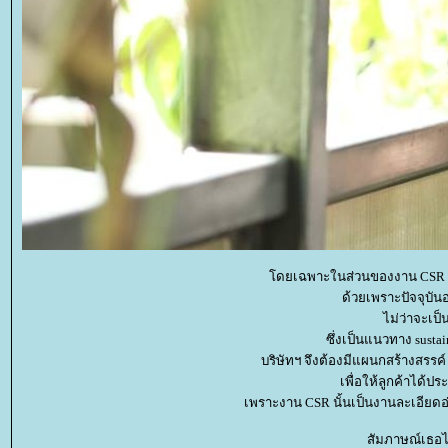
ดยเฉพาะในส่วนของงาน CSR ที่บริ
ด้วยเพราะปัจจุบั
ไม่ว่าจะเป
ซึ่งเป็นแนวทาง susta
บริษัทฯ จึงต้องมีแผนกสร้างสรร
เพื่อให้ลูกค้าได้ป
เพราะงาน CSR นั้นเป็นงานละเอียดอ
สัมภาษณ์เธอไ