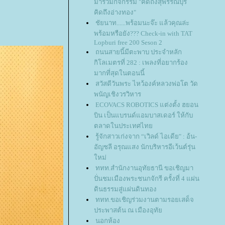
มาร่วมกิจกรรม "คิดถึงสุพรรณบุรี
คิดถึงอ่างทอง"
ชัยนาท......พร้อมนะจ๊ะ แล้วคุณล่ะ
พร้อมหรือยัง??? Check-in with TAT
Lopburi free 200 Seson 2
ถนนสายนี้มีตะพาบ ประจำหลัก
กิโลเมตรที่ 282 : เพลงที่อยากร้อง
มากที่สุดในตอนนี้
สวัสดีวันพระ ไหว้องค์หลวงพ่อโต วัด
พนัญเชิง​วรวิหาร
ECOVACS ROBOTICS แต่งตั้ง ฮยอน
บิน เป็นแบรนด์แอมบาสเดอร์ ให้กับ
ตลาดในประเทศไท
รู้จักสาวเก่งจาก “เวิลด์ ไอเดีย" : อ้น-
อัญชลี อรุณแสง นักบริหารอีเว้นต์รุ่น
หม่
ททท.สำนักงานอุทัยธานี ขอเชิญมา
ปั่นชมเมืองพระชนกจักรี ครั้งที่ 4 แผ่น
ดินธรรมสู่แผ่นดินทอง
ททท.ขอเชิญร่วมงานตามรอยเสด็จ
ประพาสต้น ณ เมืองอุทั
นอกห้อง