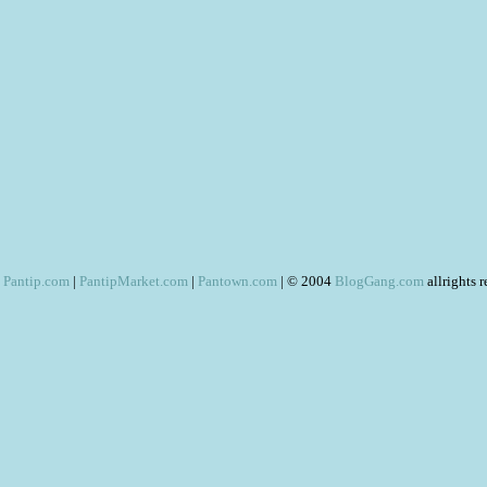
Pantip.com
|
PantipMarket.com
|
Pantown.com
| © 2004
BlogGang.com
allrights 