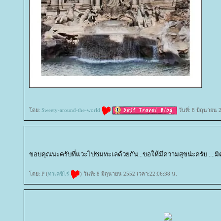
ดย:
Sweety-around-the-world
วันที่: 8 มิถุนายน
ขอบคุณน่ะครับที่แวะไปชมทะเลด้วยกัน...ขอให้มีความสุขน่ะครับ ....ม
ดย: P (
ทาเคชิโร่
) วันที่: 8 มิถุนายน 2552 เวลา:22:06:38 น.