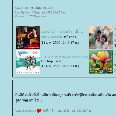
Create Date : 07 มิถุนายน 2552
Last Update : 8 มิถุนายน 2552 1:02:58 น.
Counter : 1675 Pageviews.
ถ
นะนำนิยายน่าสนใจ : เพื่อน
"
สนิทผมคลั่งรัก
เหมียวกุ่
ค
(11 ม.ค. 2569 12:42:47 น.)
(
จ
PETRONAS Malaysia Open 2026
3
The Kop Civil
ก
(12 ม.ค. 2569 10:26:53 น.)
(
ินดีด้วนน๊า ที่เพื่อนดีแบบนั้นอยู่ บางทีเราก้อรู้สึกแบบนั้นเหมือนกัน 
รู้สึก รักษากันไว้นะ
ดย:
chosanapuk
วันที่: 7 มิถุนายน 2552 เวลา:23:11:37 น.