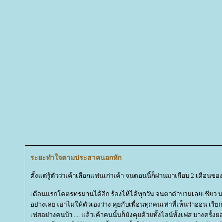
ระยะทำใจตามประสาคนอกหัก
ตั้งแต่รู้ตัวว่าเค้าเลือกแฟนเก่าเค้า จนตอนนี้ก็ผ่านมาเกือบ 2 เดือน
เดือนแรกโคตรทรมานได้อีก ร้องไห้ได้ทุกวัน จนตาดำบวมเลยเชียว นอ
อย่างเลย เอาไม่ให้ตัวเองว่าง คุยกับเพื่อนทุกคนเท่าที่เห็นว่าออน เรีย
เฟสอย่างคนบ้า .... แล้วเค้าคนนั้นก็ยังคุยด้วยทั้งไลน์ทั้งเฟส บาง