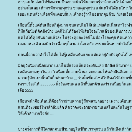
ฮ่าๆ แต่ก็ปล่อยให้ข้อความขึ้นอย่างนั้นให้นานจนรู้ว่าถ้าตอบไปเค้าจ
อย่างนั้นเลย เค้ามาทักทายทุกวัน ชวนคุยทุกวัน แต่แค่ไม่ได้คุยโทร.กั
เยอะ แต่หลังๆเลือกที่จะตอบสั้นๆ เค้าคงรู้ว่าไม่อยากคุยด้วย ก็เลยเงี
เดือนนี้ตั้งแต่ต้นเดือนก็ยุ่งมาก จนแทบไม่ได้เล่นเฟสติดเน็ตเท่าไร 
ก็มีแว๊บนึงที่คิดถึงบ้าง แต่ก็ไม่ได้ร้องไห้เสียใจอะไรแล้ว ยังเห็นกา
ต่ไม่ได้คุยกันนานแล้วล่ะ ไม่รู้จะคุยอะไรดี ไม่มีอะไรจะคุย คิดแค่ว่า
เองมาห่วงตัวเองดีกว่า เพื่อนๆก็ถามว่าโอเคยัง เพราะเห็นหายบ้าไม่โพ
ตอนนี้ถามว่าทำใจได้มั้ย ไม่รู้เหมือนกันแฮะ แต่แค่อยู่กับปัจจุบันได้ เ
มีอยู่วันนึงเหนื่อยมาก แบบไม่มีแรงแม้แต่จะเดินเลย นึกถึงเค้ามากๆ
เหมือนถามทุกวัน ว่า "เหนื่อยมั้ย อาบน้ำนะ จะกล่อมให้หลับฝันดีเลย 
ความรู้สึกแบบนั้นมันก็กลับมาบ้าง ,,,, วันนั้นขี่มอไซต์ไปร้องไห้ไปจนข
เพราะร้องไห้ 5555555 นั่งร้องจนพอ แล้วก็บอกตัวเองว่า เหนื่อยก็นอ
เจ้อ 5555
เดือนหน้าคือเดือนที่ต้องก้าวผ่านความรู้สึกหลายๆอย่าง เพราะเดือนห
ผนที่จะเซอร์ไพรส์ก็ล้มเลิก คิดว่าคงจะอวยพรผ่านเฟสไปล่ะกันในฐา
ห้เค้าลำบากใจอีก ....
บางครั้งการที่มีใครสักคนเข้ามาอยู่ในชีวิตเราทุกวัน แล้ววันนึงเค้