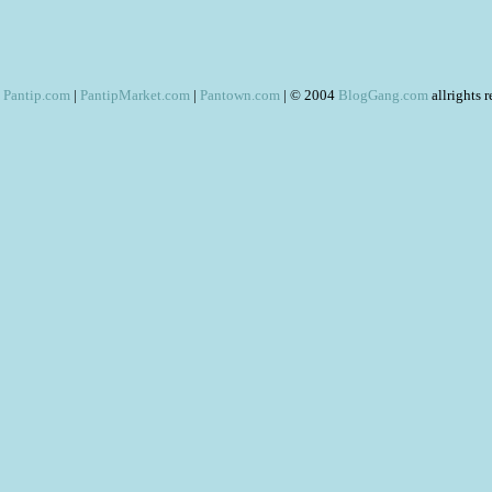
Pantip.com
|
PantipMarket.com
|
Pantown.com
| © 2004
BlogGang.com
allrights 