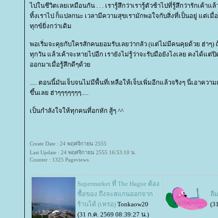
ไปในชีวิตเลยเหมือนกัน . . . เรารู้สึกว่าเรารู้ตัวช้าไปที่รู้สึกว่ารักเค้าแล
ทิ้งเราไป ก็แปลกนะ เวลามีความสุขเรามักพอใจกับสิ่งที่เป็นอยู่ แต่เมื่
ทุกข์ยิ่งกว่าเดิม
พอเริ่มจะคุยกับใครสักคนยอมรับเลยว่ากลัว (แต่ไม่มีคนคุยด้วย ฮ่าๆ) ถ
ทุกวัน แล้วเค้าจะหายไปอีก เรายังไม่รู้ว่าจะรับมือยังไงเลย คงได้แต่ป
ออกมาเมื่อรู้สึกดีๆด้ว
..... ตอนนี้มันเจ็บจนไม่มีพื้นที่เหลือให้เจ็บเพิ่มอีกแล้วจริงๆ นี่เอาควา
ขึ้นเลย ฮ่าๆๆๆๆๆๆๆ.....
เป็นกำลังใจให้ทุกคนที่อกหัก สู้ๆ ^^
Create Date : 24 พฤศจิกายน 2555
Last Update : 24 พฤศจิกายน 2555 16:53:10 น.
Counter : 1325 Pageviews.
Supermarket ที่ The Hague ต้อง
ซื้อของ ถึงจะสแกนออกจาก
ลื
ร้านได้ (เหรอ)
Tonkaow20
(3
(31 ก.ค. 2569 08:39:27 น.)