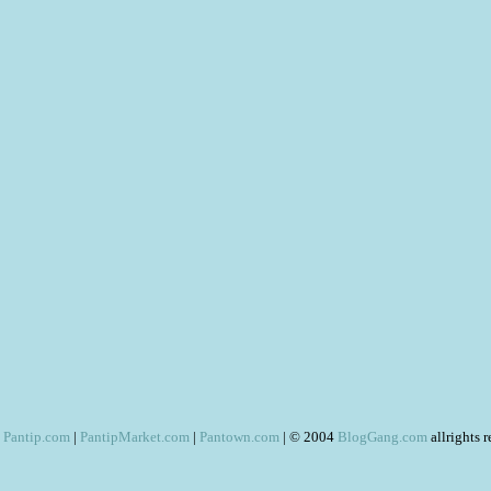
Pantip.com
|
PantipMarket.com
|
Pantown.com
| © 2004
BlogGang.com
allrights 