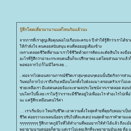
รู้สึกโดดเดี่ยวมานานแค่ไหนกันแล้วนะ
จากการที่เราสูญเสียคุณพ่อไปเกือบจะครบ 6 ปี ทำให้รู้สึกว่าเราได้ข
ห้กำลังใจ คนคอยสนับสนุน คนที่คอยอยู่เคียงข้าง
เพราะตลอดชีวิตที่ผ่านมาเราใช้ชีวิตด้วยการคิดและตัดสินใจ ลงมือท
อะไรที่รู้สึกว่าน่าจะกระทบคนอื่นก็จะปรึกษาพ่อ แต่โดยส่วนมากแล้
พอพ่อจากไป ก็ไม่มีใครเลย ...
...พ่อจากไปตอนสถานการณ์ชีวิตเราลุ่มๆดอนๆตอนนั้นปิดกิจการส่วนตั
วันพ่อก็จากไป เราถึงกับเหมือนโลกทั้งใบพังลงมา ครอบครัวเราไม่เ
ช่วยเหลือเรา มีแต่คนคอยจ้องจะหาผลประโยชน์จากเราตลอด ตอนนั้นเรา
บนโลกใบนี้เลย เราไม่รู้ว่าเราจะมีชีวิตอยู่ไปเพื่ออะไร ทำอะไรไปเพื
นะ แค่รู้สึกเหมือนคนไร้ค่า
. . . เราเริ่มนับ 0 ใหม่กับชีวิต เอาความตั้งใจสุดท้ายที่คุยกับพ่อมาเป็
ชีวิต ค่อยๆวางแพลนน้อยๆ ปรับไปทีละสเตป จนสุดท้ายเราทำตามแผ
ๆๆๆๆๆๆๆๆๆ รู้สึกภาคภูมิใจที่ได้ทำงานที่พ่ออยากให้ทำได้แล้ว ถึงแม้
พยายามนานหน่อยก็ตาม แต่เราไม่เคยเลิกที่จะพยายามมันเลย ท้อ