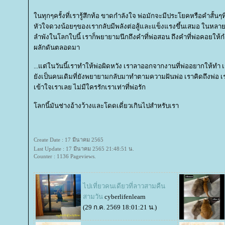
นทุกๆครั้งที่เรารู้สึกท้อ ขาดกำลังใจ พ่อมักจะมีประโยคหรือคำสั้นๆท
หัวใจดวงน้อยๆของเรากลับมีพลังต่อสู้และแข็งแรงขึ้นเสมอ ในหลายๆคร
ลำพังในโลกใบนี้ เราก็พยายามนึกถึงคำที่พ่อสอน ถึงคำที่พ่อคอยให้
ผลักดันตลอดมา
...แต่ในวันนี้เราทำให้พ่อผิดหวัง เราลาออกจากงานที่พ่ออยากให้ทำ 
ังเป็นคนเดิมที่ยังพยายามกลับมาทำตามความฝันพ่อ เราคิดถึงพ่อ เรา
เข้าใจเราเลย ไม่มีใครรักเราเท่าที่พ่อรัก
ลกนี้มันช่างอ้างว้างและโดดเดี่ยวเกินไปสำหรับเรา
Create Date : 17 มีนาคม 2565
Last Update : 17 มีนาคม 2565 21:48:51 น.
Counter : 1136 Pageviews.
ไปเที่ยวคนเดียวที่ลาวสามคืน
สามวัน
cyberlifenlearn
(29 ก.ค. 2569 18:01:21 น.)