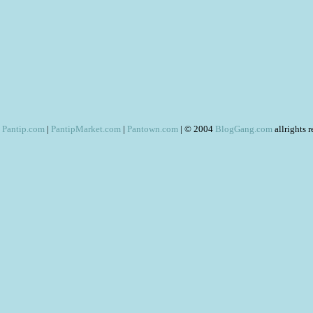
Pantip.com
|
PantipMarket.com
|
Pantown.com
| © 2004
BlogGang.com
allrights 