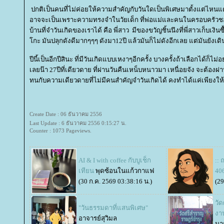
ปกติเป็นคนที่ไม่ค่อยให้ความสำคัญกับวันใดเป็นพิเศษมาตั้งแต่ไหนแ
อาจจะเป็นเพราะความทรงจำในวัยเด็ก ที่พ่อแม่และคนในครอบครัวชอบ
บ้านที่จำวันเกิดของเราได้ คือ พี่สาว มีของขวัญชิ้นนึงที่พี่สาวเก็บเงินซื
กะ มันปลุกดังดีมากๆๆๆ ดังมา12ปี แล้วมันก็ไม่ดังอีกเลย แต่มันยังเดิ
ปีนี้เป็นอีกปีสินะ ที่มีวันเกิดแบบเหงาๆอีกครั้ง บางครั้งถ้าเลือกได้ก็ไม่อ
เลยน๊า 27ปีที่เดียวดาย ที่ผ่านวันคืนเหน็บหนาวมา เหนื่อยจัง จะต้องผ่าน
ทนกับความเดียวดายที่ไม่มีคนสำคัญจำวันเกิดได้ คงทำได้แค่เพียงให้
Create Date : 06 ธันวาคม 2556
Last Update : 6 ธันวาคม 2556 0:15:27 น.
Counter : 1073 Pageviews.
AI & I with coffee กับบูเช็ก
::
เทียน
พุดซ้อนในแก้วกาแฟ
406
(30 ก.ค. 2569 03:38:16 น.)
(29
วัด
"วันธรรมดาที่แสนพิเศษ"
งา
อาจารย์สุวิมล
นา