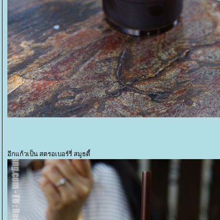
อีกแก้วเป็น สตรอเบอร์รี่ สมูธตี้