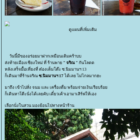
ดูแผนที่เพิ่มเติม
วันนี้มีของอร่อยมาฝากเหมือนเดิมคร้าบบ
ส่งท้ายเมืองเชียงใหม่ ที่ ร้านพา
" จริณ "
กันโลดด
หลังเสร็จมื้อเที่ยงที่ ต๋องเต็มโต๊ะ ซ.นิมมานฯ 13
ก็เดินมาที่ร้านจริณ
ซ.นิมมานฯ 17
ได้เลย ไม่ไกลมากฮะ
มาถึง เข้าไปสั่ง จนม และ เครื่องดื่ม พร้อมจ่ายเงินเรียบร้อ
ก็เดินหาโตีะนั่งได้เลยคับ เดี๋ยวเค้าเอามาเสิร์ฟให้เอง
เลือกนั่งในสวน มองย้อนไปทางหน้าร้าน