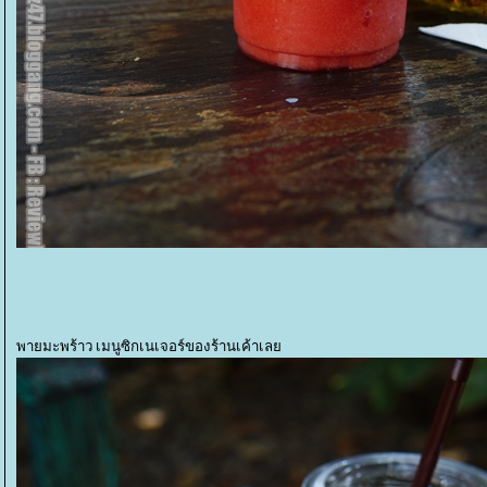
พายมะพร้าว เมนูซิกเนเจอร์ของร้านเค้าเล