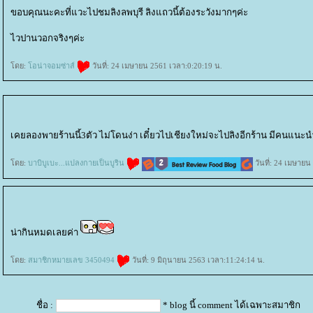
ขอบคุณนะคะที่แวะไปชมลิงลพบุรี ลิงแถวนี้ต้องระวังมากๆค่ะ
ไวปานวอกจริงๆค่ะ
ดย:
อน่าจอมซ่าส์
วันที่: 24 เมษายน 2561 เวลา:0:20:19 น.
เคยลองพายร้านนี้3ตัว ไม่โดนง่า เดี๋ยวไปเชียงใหม่จะไปลิงอีกร้าน มีคนแนะน
ดย:
บาบิบูเบะ...แปลงกายเป็นบูริน
วันที่: 24 เมษายน
น่ากินหมดเลยค่า
ดย:
สมาชิกหมายเลข 3450494
วันที่: 9 มิถุนายน 2563 เวลา:11:24:14 น.
ชื่อ :
* blog นี้ comment ได้เฉพาะสมาชิก