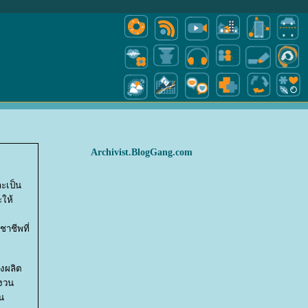
Archivist.BlogGang.com
ะเป็น
ะให้
าชีพที่
งผลิต
สงวน
น