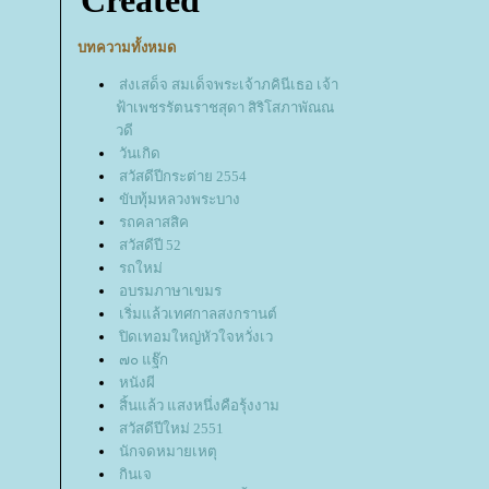
บทความทั้งหมด
ส่งเสด็จ สมเด็จพระเจ้าภคินีเธอ เจ้า
ฟ้าเพชรรัตนราชสุดา สิริโสภาพัณณ
วดี
วันเกิด
สวัสดีปีกระต่าย 2554
ขับทุ้มหลวงพระบาง
รถคลาสสิค
สวัสดีปี 52
รถใหม่
อบรมภาษาเขมร
เริ่มแล้วเทศกาลสงกรานต์
ปิดเทอมใหญ่หัวใจหวั่งเว
๗๐ แฐ๊ก
หนังผี
สิ้นแล้ว แสงหนึ่งคือรุ้งงาม
สวัสดีปีใหม่ 2551
นักจดหมายเหตุ
กินเจ