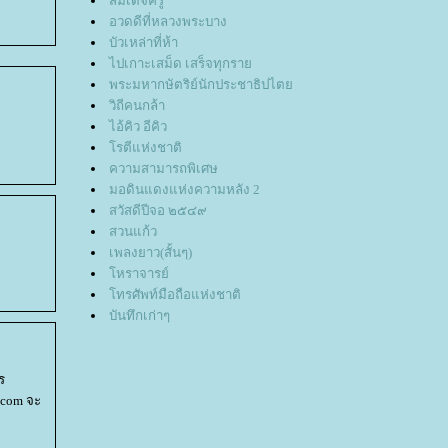
สมเด็จครู
อวดดีที่หลวงพระบาง
บัวเหล่าที่ห้า
ไปเกาะเสม็ด เสร็จทุกรา
พระมหากษัตริย์นักประชาธิปไต
วิถีคนกล้า
ไอ้คิว อีคิว
รตีแห่งชาติ
ความสามารถพิเศษ
มอดินแดงแห่งความหลัง 2
สวัสดีปีจอ ๒๕๔๙
สวนแก้ว
เพลงยาว(สั้นๆ)
หราจารย์
ทรศัพท์มือถือแห่งชาติ
บันทึกเก่าๆ
ร
.com จะ