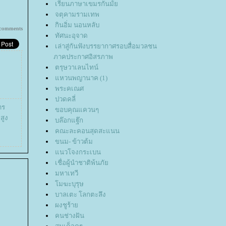
เรียนภาษาเขมรกันมั้
จตุคามรามเทพ
กินอิ่ม นอนหลับ
 comments
ทัศนะอุจาด
เล่าสู่กันฟังบรรยากาศรอบสื่อมวลชน
ภาคประกาศอิสรภาพ
ตรุษวาเลนไทน์
หวนพญานาค (1)
พระคเณศ
ปวดคลี่
าร
ขอบคุณแควนๆ
สูง
บล๊อกแฐ๊ก
คณะละคอนสุดสะแนน
ขนม- ข้าวต้ม
นวโจงกระเบน
เชื่อผู้นำชาติพ้นภั
มหาเทวี
มฆะบุรุษ
บาลเตะ โลกตะลึง
ผงชูร้า
คนช่างฝัน