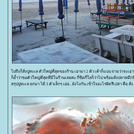
ไปถึงก็สั่งปูทะเล ตัวใหญ่ที่สุดของร้าน เอามา 2 ตัว เค้าก็แบบ ถามว่าจะเอา ค
ก็ย้ำว่าขอตัวใหญ่ที่สุดที่มีในร้านเลยค่ะ กี่ขีดกี่โลก็ว่าไป พร้อมสั่งปลาหม
สรุปปูทะเล ยกมา ได้ 3 ตัวเล็กๆ เอ่อ...ยังไงกัน เข้าใจอะไรผิดรึเปล่า คือ สั่ง 