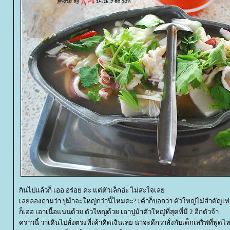
กินไปแล้วก็ เออ อร่อย ค่ะ แต่ตัวเล็กอ่ะ ไม่สะใจเล
เลยลองถามว่า ปูม้าจะใหญ่กว่านี้ไหมคะ? เค้าก็บอกว่า ตัวใหญ่ไม่สำคัญเท
ก็เออ เอาเนื้อแน่นด้วย ตัวใหญ่ด้วย เอาปูม้าตัวใหญ่ที่สุดที่มี 2 อีกตัวจ้า
คราวนี้ วาเดินไปสั่งตรงที่เค้าคิดเงินเลย น่าจะดีกว่าสั่งกับเด็กเสริฟที่พูดไ