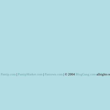
Pantip.com
|
PantipMarket.com
|
Pantown.com
| © 2004
BlogGang.com
allrights 