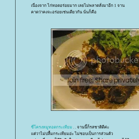
เนื่องจาก ไก่ทอดอร่อยมาก เลยไม่พลาดสั่งมาอีก 1 จาน
คาดว่าคงจะอร่อยเช่นเดียวกัน นั่นก็คือ
ซี่โครงหมูทอดกระเทียม
. . จานนี้ก็รสชาติดีค่ะ
ต่วาไม่ปลื้มกระเทียมอ่ะ ไม่ชอบเป็นการส่วนตัว