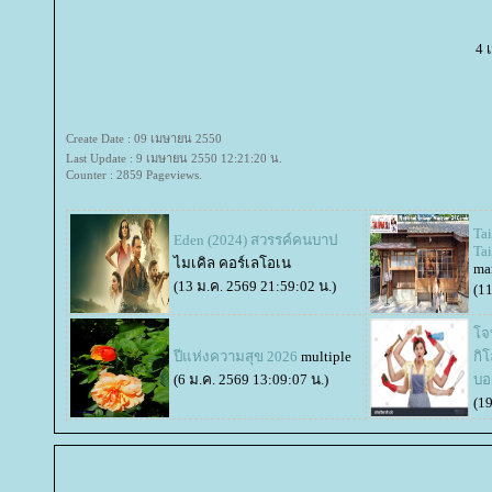
4 
Create Date : 09 เมษายน 2550
Last Update : 9 เมษายน 2550 12:21:20 น.
Counter : 2859 Pageviews.
Ta
Eden (2024) สวรรค์คนบาป
Ta
ไมเคิล คอร์เลโอเน
ma
(13 ม.ค. 2569 21:59:02 น.)
(1
จท
ปีแห่งความสุข 2026
multiple
กิโ
(6 ม.ค. 2569 13:09:07 น.)
บอ
(1