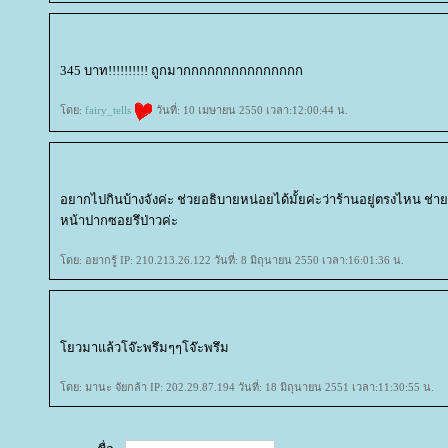
345 บาท!!!!!!!!!! ถูกมากกกกกกกกกกกกกกก
ดย:
fairy_tells
วันที่: 10 เมษายน 2550 เวลา:12:00:44 น.
อยากไปกินบ้างจังค่ะ ช่วยอธิบายหน่อยได้มั้ยค่ะว่าร้านอยู่ตรงไหน ช่ายซ
หน้าปากซอยรึป่าวค่ะ
ดย: อยากรู้ IP: 210.213.26.122 วันที่: 8 มิถุนายน 2550 เวลา:16:01:36 น.
วมาแล้วโจ๊ะพรึมๆๆโจ๊ะพรึม
ดย: มานะ จัยกล้า IP: 202.29.87.194 วันที่: 18 มิถุนายน 2551 เวลา:11:30:55 น.