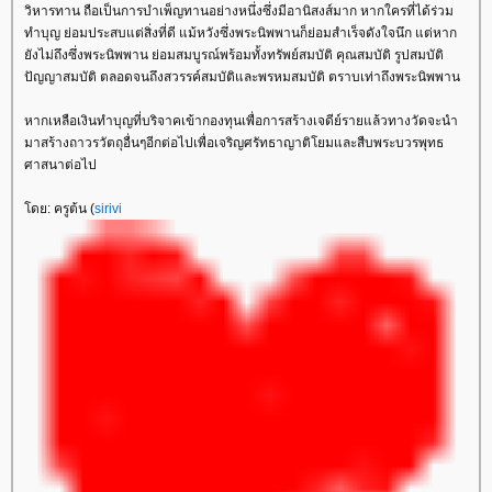
วิหารทาน ถือเป็นการบำเพ็ญทานอย่างหนึ่งซึ่งมีอานิสงส์มาก หากใครที่ได้ร่วม
ทำบุญ ย่อมประสบแต่สิ่งที่ดี แม้หวังซึ่งพระนิพพานก็ย่อมสำเร็จดังใจนึก แต่หาก
ังไม่ถึงซึ่งพระนิพพาน ย่อมสมบูรณ์พร้อมทั้งทรัพย์สมบัติ คุณสมบัติ รูปสมบัติ
ปัญญาสมบัติ ตลอดจนถึงสวรรค์สมบัติและพรหมสมบัติ ตราบเท่าถึงพระนิพพาน
หากเหลือเงินทำบุญที่บริจาคเข้ากองทุนเพื่อการสร้างเจดีย์รายแล้วทางวัดจะนำ
มาสร้างถาวรวัตถุอื่นๆอีกต่อไปเพื่อเจริญศรัทธาญาติโยมและสืบพระบวรพุทธ
ศาสนาต่อไป
ดย: ครูต้น (
sirivi