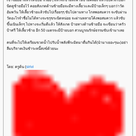
เข้าซอยมาแล้วให้ขับมาเรื่อยๆ แล้วจะข้ามสะพานข้ามคลอง แล้วขับตรงไปอีก
นิดดูซ้ายมือไว้ คอยสังเกตด้านซ้ายมือจะมีทางเลี้ยวและมีป้ายเล็กๆ บอกว่าวัด
อัมพวัน ให้เลี้ยวซ้ายแล้วขับไปเรื่อยๆๆ ขับไปตามทาง ไกลพอสมควร จะขับผ่าน
วัดอะไรจำชื่อไม่ได้ทางจะขรุขระนิดหน่อย จะผ่านหลายโค้งพอสมควร แล้วขับ
ขึ้นเนินเล็กๆ ไปทางจะเริ่มดีแล้ว ให้สังเกต ป้ายทางด้านซ้ายมือ จะเขียนว่าครัว
ป้าศรี ให้เลี้ยวซ้าย อีก 50 เมตรจะมีป้ายบอก สวนบูรณรักษ์ธรรมขับเข้ามาเล
คนที่จะไปให้เตรียมขวดน้ำไปรับน้ำพลังพีระมิดมาดื่มกินได้(นำมาเยอะๆนะ)อย่า
ลืมบริจาคเงินชำระหนี้สงฆ์ด้วยนะ
ดย: ครูต้น (
sirivi