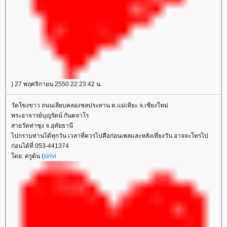
) 27 พฤศจิกายน 2550 22:23:42 น.
วัดโขงขาว ถนนเลียบคลองชลประทาน ต.แม่เหียะ จ.เชียงใหม่
พระอาจารย์บุญรัตน์ กันตจาโร
สายวัดท่าซุง จ.อุทัยธานี
ไปกราบท่านได้ทุกวัน เวลาที่ควรไปคือก่อนเพลและหลังเที่ยงวัน อาจจะโทรไป
ก่อนได้ที่ 053-441374
ดย: ครูต้น (
sirivi