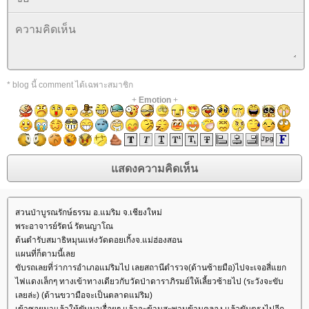
* blog นี้ comment ได้เฉพาะสมาชิก
+
Emotion
+
สวนป่าบูรณรักษ์ธรรม อ.แมริม จ.เชียงใหม่
พระอาจารย์รัตน์ รัตนญาโณ
ต้นตำรับสมาธิหมุนแห่งวัดดอยเกิ้งจ.แม่ฮ่องสอน
ผนที่ก็ตามนี้เล
ขับรถเลยที่ว่าการอำเภอแม่ริมไป เลยสถานีตำรวจ(ด้านซ้ายมือ)ไปจะเจอสี่แยก
ไฟแดงเล็กๆ ทางเข้าทางเดียวกับวัดป่าดาราภิรมย์ให้เลี้ยวซ้ายไป (ระวังจะขับ
เลยล่ะ) (ด้านขวามือจะเป็นตลาดแม่ริม)