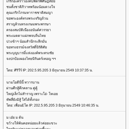
เกริกอะคร้าวองค์บพิตรพิศิษฏ์สมั
ชนทั้งชาติภิวาทพร้อมน้อมดวงใจ
คุณเกริกไกรมหาราชชาติสมญา
ขอพระองค์ทรงพระเจริญถ้วน
สราญล้วนทรงเกษมพระพรรษา
ครองสมบัติเนืองอนันต์ศวรรยา
พระเมตตาแผ่ภพจบถิ่นไท
ปวงข้าฯ น้อมสำนึกระลึกมั่น
ขอทรงธรรม์จงสวัสดิ์นิรัติศั
พระบุญบารมิ์แห่งองค์พระทรงชั
จงปกป้องผองไทยนิรันดร์เทอญ ฯฯ
ดย: ศิริวีร์ IP: 202.5.95.205 3 มิถุนายน 2549 10:37:35 น.
นามโอตีนี่นี้ ทวารบาน
ผ่านศึกสู้คึกคลาน คู่คู้
หญ่เล็กไม่สำราญ เพราะโอ่- โหเอ
ทัพสี่ยังมิสู้ ใส่ได้ทั้งกอง
ดย: เพื่อนEโต IP: 202.5.95.205 3 มิถุนายน 2549 10:46:35 น.
ม เอ๋ย ม ต้น
ขว้างให้พ้นคอหน่อยแล้วค่อยแขวะ