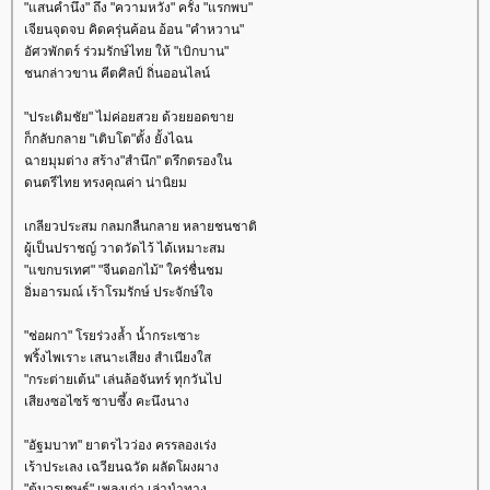
"แสนคำนึง" ถึง "ความหวัง" ครั้ง "แรกพบ"
เจียนจุดจบ คิดครุ่นค้อน อ้อน "คำหวาน"
อัศวพักตร์ ร่วมรักษ์ไทย ให้ "เบิกบาน"
ชนกล่าวขาน คีตศิลป์ ถิ่นออนไลน์
"ประเดิมชัย" ไม่ค่อยสวย ด้วยยอดขา
ก็กลับกลาย "เติบโต"ตั้ง ยั้งไฉน
ฉายมุมต่าง สร้าง"สำนึก" ตรึกตรองใน
ดนตรีไทย ทรงคุณค่า น่านิยม
เกลียวประสม กลมกลืนกลาย หลายชนชาติ
ผู้เป็นปราชญ์ วาดวัดไว้ ได้เหมาะสม
"แขกบรเทศ" "จีนดอกไม้" ใคร่ชื่นชม
อิ่มอารมณ์ เร้าโรมรักษ์ ประจักษ์ใจ
"ช่อผกา" โรยร่วงล้ำ น้ำกระเซาะ
พริ้งไพเราะ เสนาะเสียง สำเนียงใส
"กระต่ายเต้น" เล่นล้อจันทร์ ทุกวันไป
เสียงซอไซร้ ซาบซึ้ง คะนึงนาง
"อัฐมบาท" ยาตรไวว่อง ครรลองเร่ง
เร้าประเลง เฉวียนฉวัด ผลัดโผงผาง
"ต้นวรเชษฐ์" เพลงเก่า เล่านำทาง