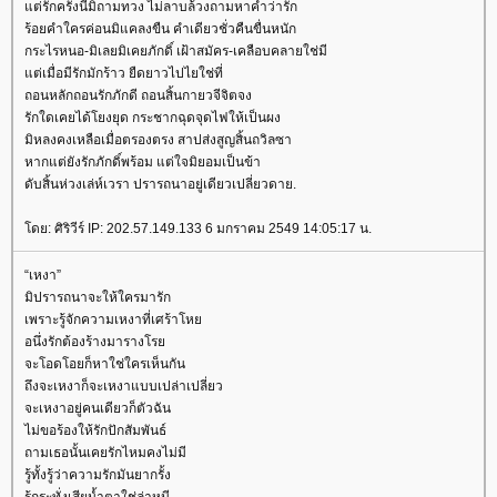
ต่รักครั้งนี้มิถามทวง ไม่ลาบล้วงถามหาคำว่ารัก
ร้อยคำใครค่อนมิแคลงขืน คำเดียวชั่วคืนขื่นหนัก
กระไรหนอ-มิเลยมิเคยภักดิ์ เฝ้าสมัคร-เคลือบคลายใช่มี
ต่เมื่อมีรักมักร้าว ยืดยาวไปไยใช่ที่
ถอนหลักถอนรักภักดี ถอนสิ้นกายวจีจิตจง
รักใดเคยได้โยงยุด กระชากฉุดจุดไฟให้เป็นผง
มิหลงคงเหลือเมื่อตรองตรง สาปส่งสูญสิ้นถวิลซา
หากแต่ยังรักภักดิ์พร้อม แต่ใจมิยอมเป็นข้า
ดับสิ้นห่วงเล่ห์เวรา ปรารถนาอยู่เดียวเปลี่ยวดาย.
ดย: ศิริวีร์ IP: 202.57.149.133 6 มกราคม 2549 14:05:17 น.
“เหงา”
มิปรารถนาจะให้ใครมารัก
เพราะรู้จักความเหงาที่เศร้าโห
อนึ่งรักต้องร้างมารางโร
จะโอดโอยก็หาใช่ใครเห็นกัน
ถึงจะเหงาก็จะเหงาแบบเปล่าเปลี่ยว
จะเหงาอยู่คนเดียวก็ตัวฉัน
ไม่ขอร้องให้รักปักสัมพันธ์
ถามเธอนั้นเคยรักไหมคงไม่มี
รู้ทั้งรู้ว่าความรักมันยากรั้ง