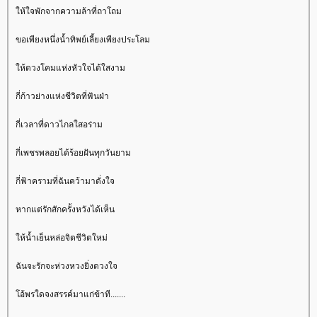
ห้ใจพักจากความล้าที่ถาโถม
ขอเพียงหนึ่งน้ำทิพย์เลี้ยงเพียงประโลม
ห้ดวงโคมแห่งหัวใจได้ใสงาม
กี่ก้าวย่างแห่งชีวิตที่ฟันฝ่า
กี่เวลาที่ดาวไกลใสอร่าม
กี่เพชรพลอยได้ร้อยฝันทุกวันยาม
กี่ฟ้าครามที่ฉันคว้ามาดั่งใจ
หากแต่รักสักครั้งหวังได้เห็น
ห้น้ำเย็นหล่อจิตชีวิตใหม่
ฉันจะรักจะห่วงหวงยิ่งดวงใจ
อ้พรใดจงสรรค์มาแก่ข้าที.......