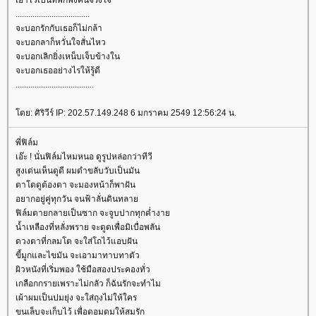
เอาไว้เป็นที่พักพิงคนจริงใจ
...................................
จะบอกรักกับเธอก็ไม่กล้า
จะบอกลาก็หวั่นใจสั่นไหว
จะบอกเลิกยิ่งเหน็บเจ็บข้างใน
จะบอกเธออย่างไรให้รู้ดี
.....................................
ดย: ศิริวีร์ IP: 202.57.149.248 6 มกราคม 2549 12:56:24 น.
พี่ฟิล์ม
เอ๊ะ ! นั่นฟิล์มไหมหนอ ดูรูปหล่อกว่าทีวี
สูงเด่นเห็นดูดี ผมดำขลับวับเป็นมัน
ตาโตดูต้องตา จะมองหน้าก็พาฝัน
อยากอยู่คู่ทุกวัน จนฟ้าลั่นดินทลา
ฟิล์มตายกลายเป็นซาก จะจูบปากทุกค่ำงา
น้ำเหลืองที่หลั่งพราย จะดูดเพื่อมิเบื่อพลัน
ดวงตาที่กลมโต จะใส่โถไว้แอบฝัน
ขี้มูกและไขมัน จะเอามาทาบทาตัว
ผิวหนังที่เริ่มพอง ใช้มือสองประคองทั่ว
เกลือกกรายเพราะไม่กลัว ก็ฉันรักจะทำไม
เผ้าผมเป็นปมยุ่ง จะใส่ถุงไม่ให้ใคร
ขนเล็บจะเก็บไว้ เพื่อดอมดมให้สมรัก