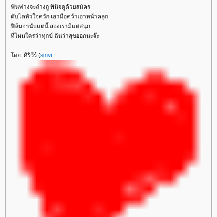
ฟันฟางจะถ่างถู พินิจดูด้วยสมัคร
ตับไตหัวใจควัก เอามือคว้าเอาหน้าคลุก
ฟิล์มจ๋านับแต่นี้ สองเรามีแต่สนุก
ที่ไหนใครว่าทุกข์ ฉันว่าสุขออกนะจ๊ะ
ดย: ศิริวีร์ (
sirivi