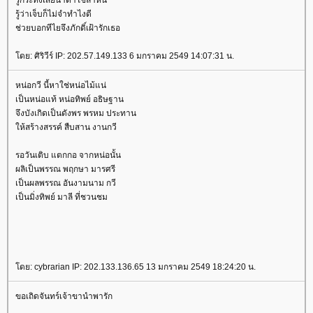
รู้กระทั่งเสียน้ำตาใช่ล่าหนี
รู้ว่าเจ็บก็ไม่จำทำไงดี
ช่วยบอกทีไยจึงภักดิ์เฝ้ารักเธอ
ดย: ศิริวีร์ IP: 202.57.149.133 6 มกราคม 2549 14:07:31 น.
หน่อกวี นี้หาใช่หน่อไม้แน่
เป็นหน่อแท้ หน่อทิพย์ อธิษฐาน
จึงบังเกิดเป็นดังพร พรหม ประทาน
ห้สร้างสรรค์ สืบสาน งานกวี
รอวันเติบ แตกกอ จากหน่อนั้น
ผลิเป็นพรรณ พฤกษา มารศรี
เป็นผลพรรณ อันงามนาม กวี
เป็นมิ่งทิพย์ มาลี ที่ชวนชม
ดย: cybrarian IP: 202.133.136.65 13 มกราคม 2549 18:24:20 น.
ขอเถิดจันทร์เจ้าขานำพารัก