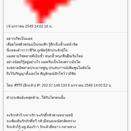
) 6 มกราคม 2549 14:02:16 น.
อยากเกิดเป็นแผล
เลือดไหลผิวพร่องเป็นร่องลึก รู้สึกเจ็บช้ำแต่ฉ่ำจิต
นี่แหละตำราว่าชีวิต ถูกผิดรู้จักประจักษ์ใจ
ผลหายใช่คลายที่เจ็บช้ำ ทนกล้ำทนกลืนฝืนเริ่มใหม่
อย่างน้อยก็รู้อยู่อย่างไร แผลเริ่มเป็นไตเพราะมันโต
จะพลาดมิพลาดประมาทสูญ ประสบการณ์เพิ่มพูนไม่ผันโผ
ถึงไร้ปริญญาทั้งเอกโท สัญลักษณ์จักโชว์ว่ามีชั
ดย: ศิริวีร์ (อีกแล้ว) IP: 202.57.149.133 6 มกราคม 2549 14:03:52 น.
คำประพันธ์บทสุดท้าย...ให้กับใครคนนั้น
จะรักกลัวร้างจางรัก จะภักดิ์กลัวพ่ายหน่ายหนี
จะเพิ่มเติมรักภักดิ์ทวี กลัวมีหนองมนัสกลัดทรวง
รักแล้วก็รู้-อยู่-ต้องร้าว รักแล้วยืดยาว-กลายห่วง