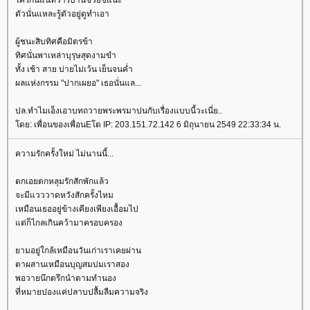
ครกันแน่ทวารบานช่วยชี้แนะ
ตัวนั่นแหละรู้ตัวอยู่ดูทำเอา
ผู้ชนะสิบทิศคือมิตรข้า
ทิศนั่นพาเหล่าบุรุษสุดงามขำ
ทั้ง เช้า สาย บ่ายไม่เว้น เย็นจนค่ำ
ผลแห่งกรรม "ปากเผยอ" เธอนั่นแล...
ปล.ทำไมเอ็งเอาบทถวายพระพรมาปนกับเรื่องแบบนี้วะเนี่ย..
ดย: เพื่อนของเพื่อนEโต IP: 203.151.72.142 6 มิถุนายน 2549 22:33:34 น.
ความรักครั้งใหม่ ไม่นานนี้...
ตกเอยตกหลุมรักสักพักแล้ว
จะมีแวววาดหวังสักครั้งไหม
เหมือนเธออยู่ข้างเคียงเพียงเอื้อมไป
ต่ก็ไกลเกินคว้ามาครอบครอง
ามอยู่ใกล้เหมือนวันเก่าเราเคยผ่าน
ตาผสานเหมือนบุญสมบ่มเราสอง
พอวายนึกตรึกนำตามทำนอง
ที่หมายปองแค่ปลาบปลื้มลืมความจริง