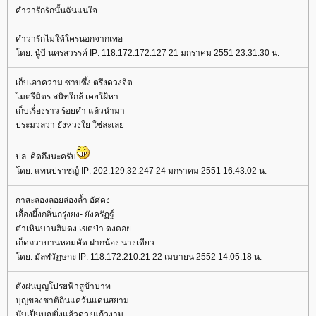
คำว่ารักรักนั้นฉันแน่ใจ
คำว่ารักไม่ให้ใครนอกจากเทอ
ดย: นู๋บี นครสวรรค์ IP: 118.172.172.127 21 มกราคม 2551 23:31:30 น.
เก็บเอาความ ซาบซึ้ง ตรึงดวงจิต
ไมตรีมิตร สนิทใกล้ เคยใฝ้หา
เก็บเรื่องราว ร้อยคำ แล้วนำมา
ประมวลว่า ยังห่วงใย ใช่ละเล
ปล. คิดถึงนะครับ
ดย: แทนปราชญ์ IP: 202.129.32.247 24 มกราคม 2551 16:43:02 น.
กาสะลองลอยล่องล้ำ อัศดง
เอื้องผึ้งกลิ่นกรุ่งยง- ยังครัฏฐ์
ต๋าเหินบานฮิมดง เขตป่า ดงดอ
เก็ดถวาบานหอมคัด ฝากน้อง นางเดียว..
ดย: มัลฬวัฏษกะ IP: 118.172.210.21 22 เมษายน 2552 14:05:18 น.
ดั่งฝนบุญโปรยฟ้าสู่ข้าบาท
บุญของชาติถิ่นแคว้นแดนสยาม
นับเป็นบุญยิ่งแล้วดวงแก้วงาม