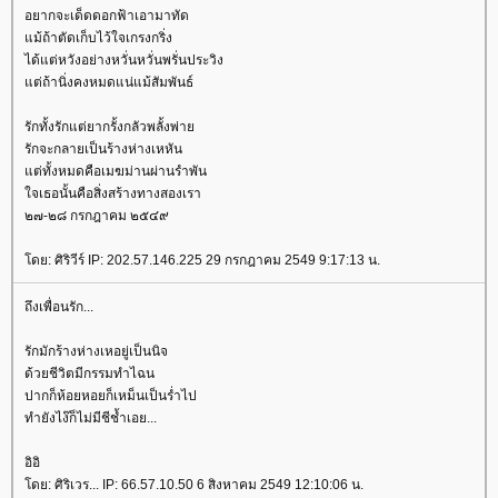
อยากจะเด็ดดอกฟ้าเอามาทัด
ม้ถ้าตัดเก็บไว้ใจเกรงกริ่ง
ได้แต่หวังอย่างหวั่นหวั่นพรั่นประวิง
ต่ถ้านิ่งคงหมดแน่แม้สัมพันธ์
รักทั้งรักแต่ยากรั้งกลัวพลั้งพ่า
รักจะกลายเป็นร้างห่างเหหัน
ต่ทั้งหมดคือเมฆม่านผ่านรำพัน
จเธอนั้นคือสิ่งสร้างทางสองเรา
๒๗-๒๘ กรกฎาคม ๒๕๔๙
ดย: ศิริวีร์ IP: 202.57.146.225 29 กรกฎาคม 2549 9:17:13 น.
ถึงเพื่อนรัก...
รักมักร้างห่างเหอยู่เป็นนิจ
ด้วยชีวิตมีกรรมทำไฉน
ปากก็ห้อยหอยก็เหม็นเป็นร่ำไป
ทำยังไง๊ก็ไม่มีชีช้ำเอย...
อิอิ
ดย: ศิริเวร... IP: 66.57.10.50 6 สิงหาคม 2549 12:10:06 น.