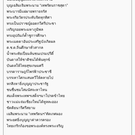
บุญเฉลิมเจิมพระนาม “เทพรัตนราชสุดา”
พระบารมีแผ่ผายพรายจรัส
พระจริยวัตรประทับจิตทุกทิศา
ทรงเป็นปราชญ์ยอดกวีศรีประชา
เจริญรอยพระมหาภูมิพล
ทรงอุปถัมภ์ค้ำชูการศึกษา
พระเมตตาอันประเสริฐบังเกิดผล
ต.ช.ด.ถิ่นศึกษาทั่วสากล
น้ำพระทัยเปี่ยมล้นชนเปรมปรีดิ์
บันดาลให้ชาติชนได้พ้นทุกข์
บันดลให้ไทยสุขเกษมศรี
บรรดาราษฎร์ไพร่ฟ้าประชาชี
บรรเทาโศกแสนทวีให้คลายไป
หกสิงหายิ่งบุญญาประชารัฐ
ชนชื่นชมโสมนัสจะหาไหน
สมเด็จพระเทพฯเสด็จฯมาโปรดข้าไท
ชาวแม่แจ่มเชียงใหม่ได้ทูลละออง
ขัตติยนารีศรีสยาม
เฉลิมพระนาม “เทพรัตนฯ”ทัดเกศผอง
พระยศยิ่งบุญญาค่าควรครอง
ไทยเกริกก้องขอพระองค์ทรงพระเจริญ