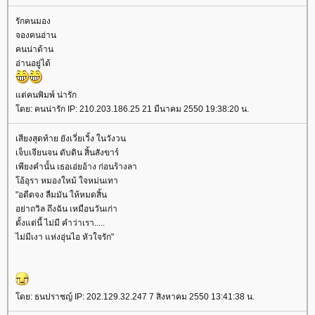
รักคนมอง
จองคนอ่าน
คนน่าด้าน
อ่านอยู่ได้
ต่คนพิมพ์ น่ารัก
ดย: คนน่ารัก IP: 210.203.186.25 21 มีนาคม 2550 19:38:20 น.
เสียงสุดท้าย ยังเวี่ยเวิ้ง ในวังวน
เจ็บเจียนจน ดับดิน สิ้นสังขาร์
เพียงคำนั้น เธอเอ่ยอ้าง ก่อนร้างลา
อ้อุรา หมองใหม้ ใจหม่นเทา
"อดีตจง ลืมมัน ให้หมดสิ้น
อย่าถวิล ถึงฉัน เหมือนวันเก่า
ตั้งแต่นี้ ไม่มี คำว่าเรา.....
ไม่มีเงา แห่งอุ่นไอ หัวใจรัก"
ดย: ธนปราชญ์ IP: 202.129.32.247 7 สิงหาคม 2550 13:41:38 น.