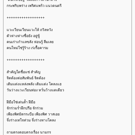
กระพริบพร่าง เพริศแพร้ว แนวดนตรี
++++++++++++++++++
วะเวียนเวียนแวะให้ ถวิลหวัง
ตัวห่างห่างชื่อยัง อยู่ขู้
คนเก่าเก๋าแลขลัง ห่อนรู้ ลืมเล
คนใหม่ใช่รู้ร้าง เร่งรื้อคารม
++++++++++++++++++
สำคัญใดชื่อแซ่ สำคัญ
จิตต้องต่อสัมพันธ์ จิตต้อง
เติมแต่งแหล่งพลัง เติมแต่ง โคลงแฮ
วันว่างแวะเวียนท่อง หวั่นว้างแดเดียว
ฝีมือใช่เด่นล้ำ ฝีมือ
จักร่วมร่ำฝึกปรือ จักร่วม
เพียงพิศมิตรระบือ เพียงพิศ วาสเอ
จึ่งร่างเทใจท่วม จึ่งร่างทางโคลง
ถามตรงตอบตรงเรื่อง นามกร