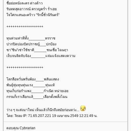
ชื่อย่อหนังละคร ต่างด้าว
รันทดสุดอาวรณ์ ครวญคร่ำ ร่ำเฮ
จโศกแสนอะคร้าว "รักนี้ชั่วนิรันดร์"
++++++++++++++++++
ทุนท่วมท่าทีทั้ง________ทรราช
ปากปิดปองปัดปราชญ์___ปกป้อง
ชา"ชิน"เช่าใช้ชาติ______ชนเชื่อ ไฉนฤา
เจ็บจนจิตจับจ้อง_______แจ่มแจ้งแสดงความ
++++++++++++++++++
ลกลือหวั่นพรั่นพ้อง____พลันแสดง
พันธุ์ทุ่มทุนทุ่นแรง______ทุ่นแท้
ทุนเก็บก่อกำแพง______กำเนิด หน่ายเอ
กรรมก็เราเลือกแล้_____เลือกตั้งพลั้งไฉน
ว่าง ๆ จะส่งมาใหม่ เห็นแล้วก็นึกถึงสมัยก่อนหว่ะ...
ดย: Teau IP: 71.65.207.221 19 เมษายน 2549 12:21:49 น.
ตอบคุณ Cybrarian