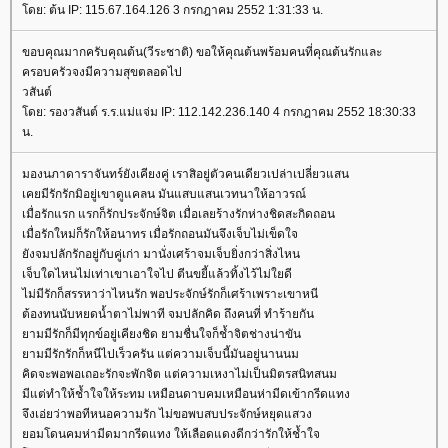
ดย: ต้น IP: 115.67.164.126 3 กรกฎาคม 2552 1:31:33 น.
ขอบคุณมากครับคุณต้น(วีระชาติ) ขอให้คุณต้นพร้อมคนที่คุณต้นรักและ
ครอบครัวจงมีความสุขตลอดไป
วสันต์
ดย: รองวสันต์ ร.ร.แม่แจ่ม IP: 112.142.236.140 4 กรกฎาคม 2552 18:30:33
น.
มองนภาดาราจันทร์ยังเคียงคู่ เราสิอยู่ตัวคนเดียวเปล่าเปลี่ยวแสน
เคยมีรักรักมิอยู่เขาดูแคลน มันแสบแสนเวทนาให้อาวรณ์
เมื่อรักแรก แรกก็รักประจักษ์จิต เมื่อเลยร้างรักห่างชิดสะกิดถอน
เมื่อรักใหม่ก็รักให้อนาทร เมื่อรักถอนมันจึงเจ็บไม่เข็ดใจ
ังจมปลักรักอยู่กับคู่เก่า มานั่งเศร้าจมเจ็บยิ่งกว่าสิ่งไหน
เจ็บใดไหนไม่เท่าเขาเอาใจไป ตีนขยี้แล้วทิ้งไว้ไม่ใยดี
ไม่มีรักก็สรรหาว่าไหนรัก พอประจักษ์รักก็เศร้าเพราะเขาหนี
ต้องทนนับหยดน้ำตาไม่พาที จมปลักคิด ถึงคนที่ ทำร้ายกัน
ามมีรักก็มีทุกข์อยู่เคียงชิด ยามชื่นใจก็ช้ำจิตช่างน่าขัน
ามมีรักรักก็หนีไปเร็วครัน แต่ความเจ็บนี้มันอยู่นานนม
คิดจะพอพอเถอะรักจะพักจิต แต่ความเหงาไม่เป็นมิตรสนิทสนม
มีแต่ทำให้ช้ำใจให้ระทม เหมือนดาบคมเหมือนห่ามีดเข้ากรีดแทง
จึงเอ่ยว่าพอทีหนอความรัก ไม่ขอพบสบประจักษ์หยุดแสวง
อมโดนคมห่ามีดมากรีดแทง ให้เลือดแดงดีกว่ารักให้ช้ำใจ