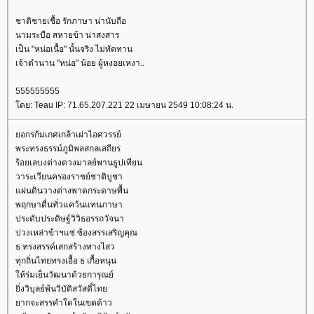
ชาติชายเชื้อ รักภาษา น่านับถือ
นามระบือ สหายข้า น่าสงสาร
เป็น "หน่อเนื้อ" นั้นจริง ไม่ทัดทาน
เจ้าตำนาน "หน่อ" น้อย ผู้หงอยเหงา..
555555555
ดย: Teau IP: 71.65.207.221 22 เมษายน 2549 10:08:24 น.
อกรก้มเกศเกล้าเผ่าไอศวรรย์
พระทรงธรรม์ภูมิพลสกลเสถียร
ร้อยเลบงต่างดวงมาลย์พานธูปเทียน
วาระเวียนครองราชย์ชาติบูชา
ผ่นดินวางต่างพาดกระดาษพื้น
พฤกษาดื่นทั่วแคว้นแทนภาษา
ประดับประดิษฐ์วิวิธอรรถวัจนา
ปวงเหล่าข้าฯแซ่ ซ้องสรรเสริญคุณ
ธ ทรงสรรค์เสกสร้างทางไสว
ทุกถิ่นไทยทรงเอื้อ ธ เกื้อหนุน
ห้ร่มเย็นวัฒนาด้วยการุณย์
ิ่งวิบุลย์พ้นวิบัติสวัสดิ์ไท
ากจะสรรคำใดในเขตด้าว