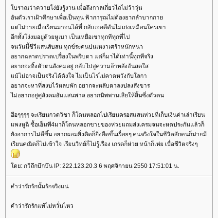
บราณว่าควายโง่ยังรู้งาน เมื่อถึงกาลเกี่ยวไถไม่ว้าวุ่น
อันตัวเราเฝ้าศึกษาเพื่อเป็นทุน ฟ้าการุณไม่ต้องยากลำบากกา
ต่ไม่วายเมื่อเรียนมาจนได้ที่ กลับเจอดีดันไม่เก่งเหมือนใครเขา
อีกทั้งโง่งมอยู่ด้วยหูเบา เป็นเหยื่อเขาทุกทีทุกที่ไป
จนวันนี้ชีวีแสนสับสน ทุกข์ระคนปนเหงาเศร้าหนักหนา
อยากฉลาดปราดเปรื่องในพริบตา แต่ก็มาได้เท่านี้ทุกทีจริง
อยากจะทิ้งตัวตนสังคมอยู่ กลับไปสู่ความล้าหลังอันสดใส
ม้ไม่อาจเป็นจริงได้ดังใจ ไม่เป็นไรไม่คาดหวังกับโลกา
อยากจะหาที่สงบไว้หลบพัก อยากจะหลับตาลงปลงสังขาร
ไม่อยากอยู่คู่สังคมอันแสนพาล อยากนิพพานเสียให้สิ้นซึ่งตัวตน
ฮือๆๆๆๆ จะเรียนกวดวิชา ก็โดนหลอกไปเรียนครอสแสนห่วยที่เก็บเงินค่าเล่าเรียน
พงหูฉี่ ซื้อเอ็มพี4มาก็โดนหลอกขายของห่วยแถมส่งเครมจนจะหดประกันแล้วก็
ังอาการไม่ดีขึ้น อยากผอมยิ่งคิดก็ยิ่งอืดขึ้นเรื่อยๆ คนจริงใจในชีวิตสักคนก็ม่ายมี
เรียนคณิตก็ไม่เข้าใจ เรียนวิทย์ก็ไม่รู้เรื่อง เกรดก็ห่วย หน้าก็เห่ย เบื่อชีวิตจริงๆ
ดย: กวีถึกบึกบึน IP: 222.123.20.3 6 พฤศจิกายน 2550 17:51:01 น.
คำว่ารักรักนั้นรักจริงแน่
คำว่ารักรักแท้ไม่หวั่นไหว