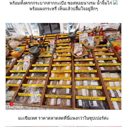
พร้อมทั้งครกกระบากสากกะเบือ ซอสหอยนางรม น้ำจิ้มไก่
พร้อมผงกระหรี่ เห็นแล้วปลื้มใจอยู่ลึกๆ
มะเขือเทศ ราคาตลาดสดที่นี่แพงกว่าในซุปเปอร์ค่ะ