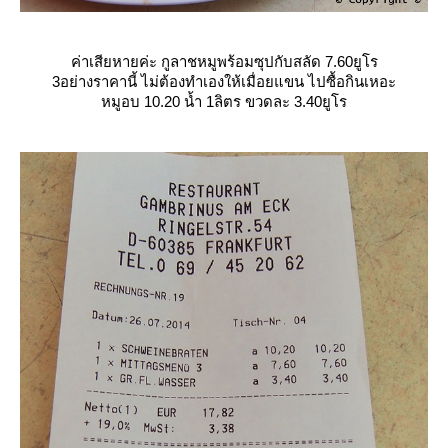
ค่าเสียหายค่ะ กูลาชหมูพร้อมซุปกับสลัด 7.60ยูโร
3อย่างราคานี้ ไม่ต้องทำเองให้เมื่อยแขน ไปซื้อกินเหอะ
หมูอบ 10.20 น้ำ 1ลิตร ขวดละ 3.40ยูโร