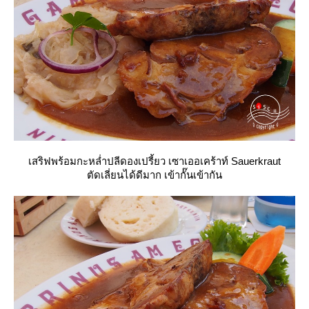
เสริฟพร้อมกะหล่ำปลีดองเปรี้ยว เซาเออเคร้าท์ Sauerkraut
ตัดเลี่ยนได้ดีมาก เข้ากั๊นเข้ากัน