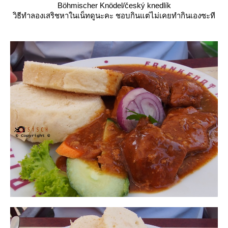
Böhmischer Knödel/český knedlík
วิธีทำลองเสริชหาในเน็ทดูนะคะ ชอบกินแต่ไม่เคยทำกินเองซะที