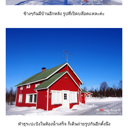
ข้างๆกันมีบ้านอีกหลัง รูปที่เปิดบล๊อคแหละค่ะ
ทำธุระปะปังในห้องน้ำเสร็จ ก็เดินถ่ายรูปกันอีกตั้งนึง