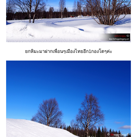
กหิมะมาฝากเพื่อนๆเมืองไทยอีก1กองโตๆค่ะ