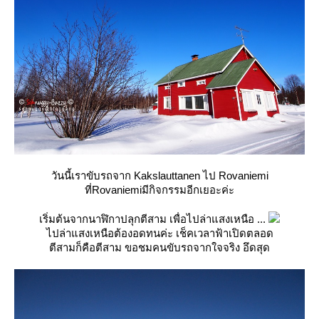
วันนี้เราขับรถจาก Kakslauttanen ไป Rovaniemi
ที่Rovaniemiมีกิจกรรมอีกเยอะค่ะ
เริ่มต้นจากนาฬิกาปลุกตีสาม เพื่อไปล่าแสงเหนือ ...
ไปล่าแสงเหนือต้องอดทนค่ะ เช็คเวลาฟ้าเปิดตลอด
ตีสามก็คือตีสาม ขอชมคนขับรถจากใจจริง อึดสุด