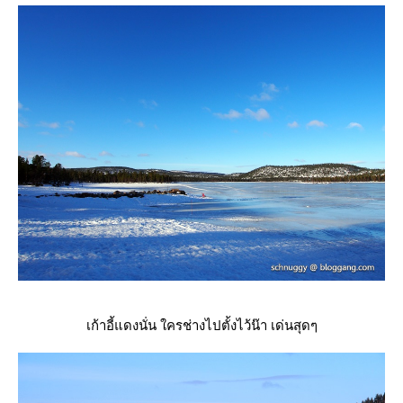
เก้าอี้แดงนั่น ใครช่างไปตั้งไว้น๊า เด่นสุดๆ