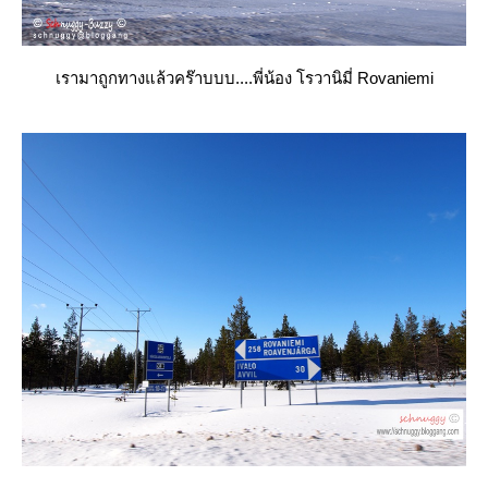
เรามาถูกทางแล้วคร๊าบบบ....พี่น้อง โรวานิมี่ Rovaniemi