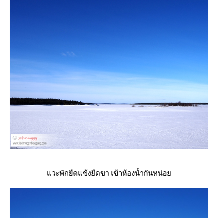
วะพักยืดแข้งยืดขา เข้าห้องน้ำกันหน่อ