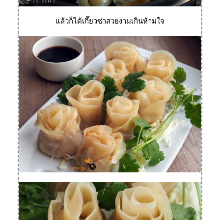
ล้วก็ได้เกี๊ยวซ่าสวยงามเกินห้ามใจ