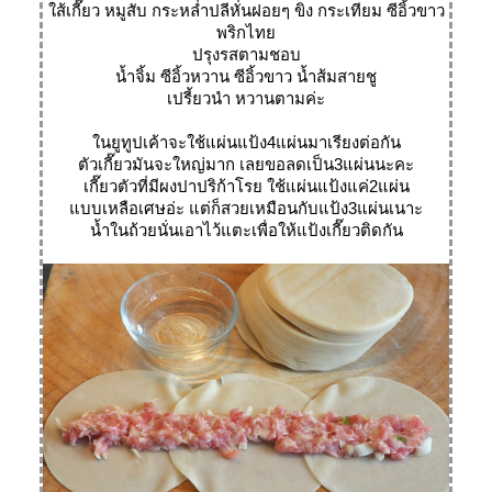
ส้เกี๊ยว หมูสับ กระหล่ำปลีหั่นฝอยๆ ขิง กระเทียม ซีอิ้วขาว
พริกไท
ปรุงรสตามชอบ
น้ำจิ้ม ซีอิ้วหวาน ซีอิ้วขาว น้ำส้มสายชู
เปรี้ยวนำ หวานตามค่ะ
นยูทูปเค้าจะใช้แผ่นแป้ง4แผ่นมาเรียงต่อกัน
ตัวเกี๊ยวมันจะใหญ่มาก เลยขอลดเป็น3แผ่นนะคะ
เกี๊ยวตัวที่มีผงปาปริก้าโรย ใช้แผ่นแป้งแค่2แผ่น
บบเหลือเศษอ่ะ แต่ก็สวยเหมือนกับแป้ง3แผ่นเนาะ
น้ำในถ้วยนั่นเอาไว้แตะเพื่อให้แป้งเกี๊ยวติดกัน