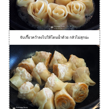
จับเกี๊ยวคว่ำลงไปให้โดนน้ำด้วย กลัวไม่สุกน่ะ