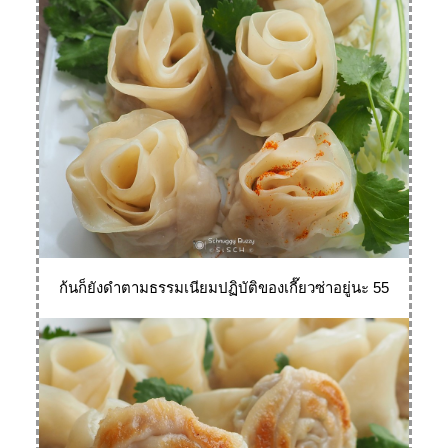
ก้นก็ยังดำตามธรรมเนียมปฏิบัติของเกี๊ยวซ่าอยู่นะ 55