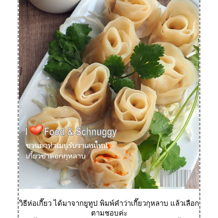
วิธีห่อเกี๊ยว ได้มาจากยูทูป พิมพ์คำว่าเกี๊ยวกุหลาบ แล้วเลือก
ตามชอบค่ะ