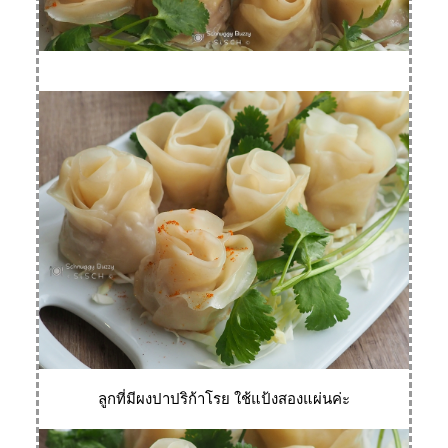
ลูกที่มีผงปาปริก้าโรย ใช้แป้งสองแผ่นค่ะ