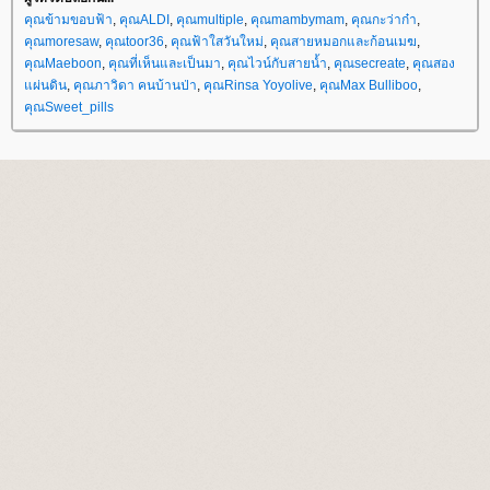
คุณข้ามขอบฟ้า
,
คุณALDI
,
คุณmultiple
,
คุณmambymam
,
คุณกะว่าก๋า
,
คุณmoresaw
,
คุณtoor36
,
คุณฟ้าใสวันใหม่
,
คุณสายหมอกและก้อนเมฆ
,
คุณMaeboon
,
คุณที่เห็นและเป็นมา
,
คุณไวน์กับสายน้ำ
,
คุณsecreate
,
คุณสอง
ผ่นดิน
,
คุณภาวิดา คนบ้านป่า
,
คุณRinsa Yoyolive
,
คุณMax Bulliboo
,
คุณSweet_pills