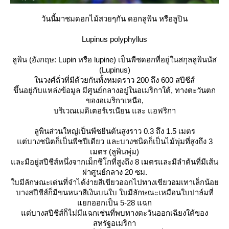
วันนี้มาชมดอกไม้สวยๆกัน ดอกลูพิน หรือลูปิน
Lupinus polyphyllus
ลูพิน (อังกฤษ: Lupin หรือ lupine) เป็นพืชดอกที่อยู่ในสกุลลูพินนัส
(Lupinus)
นวงศ์ถั่วที่มีด้วยกันทั้งหมดราว 200 ถึง 600 สปีชีส์
ขึ้นอยู่กับแหล่งข้อมูล มีศูนย์กลางอยู่ในอเมริกาใต้, ทางตะวันตก
ของอเมริกาเหนือ,
บริเวณเมดิเตอร์เรเนียน และ แอฟริกา
ลูพินส่วนใหญ่เป็นพืชยืนต้นสูงราว 0.3 ถึง 1.5 เมตร
ต่บางชนิตก็เป็นพืชปีเดียว และบางชนิดก็เป็นไม้พุ่มที่สูงถึง 3
เมตร (ลูพินพุ่ม)
ละมีอยู่สปีชีส์หนึ่งจากเม็กซิโกที่สูงถึง 8 เมตรและมีลำต้นที่มีเส้น
ผ่าศูนย์กลาง 20 ซม.
บมีลักษณะเด่นที่จำได้ง่ายสีเขียวออกไปทางเขียวอมเทาเล็กน้อ
บางสปีชีส์ก็มีขนหนาสีเงินบนใบ ใบมีลักษณะเหมือนใบปาล์มที่
กออกเป็น 5-28 แฉก
ต่บางสปีชีส์ก็ไม่มีแฉกเช่นที่พบทางตะวันออกเฉียงใต้ของ
สหรัฐอเมริกา