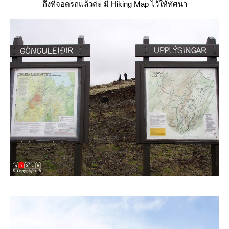
ถึงที่จอดรถแล้วค่ะ มี Hiking Map ไว้ให้ทัศนา