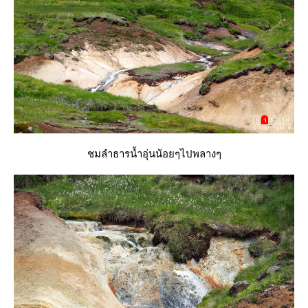
ชมลำธารน้ำอุ่นน้อยๆไปพลางๆ