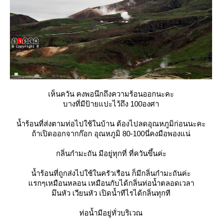
เห็นควัน คงพอนึกถึงความร้อนออกนะคะ
บางที่มีป้ายแปะไว้ถึง 100องศา
น้ำร้อนที่ส่งตามท่อไปใช้ในบ้าน ต้องไปลดอุณหภูมิก่อนนะคะ
ถ้าเปิดออกจากก๊อก อุณหภูมิ 80-100นี่คงมือพองแน่
กลิ่นกำมะถัน มีอยู่ทุกที่ ที่ควันขึ้นค่ะ
น้ำร้อนที่ถูกส่งไปใช้ในครัวเรือน ก็มีกลิ่นกำมะถันค่ะ
รกๆเหมือนหลอน เหมือนกับได้กลิ่นท่อน้ำตลอดเวลา
มึนหัว เวียนหัว เปิดน้ำทีไรได้กลิ่นทุกที
ท่อน้ำมีอยู่ทั่วบริเวณ