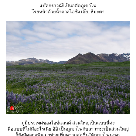
บ๊คกราวน์ก็เป็นอดีตภูเขาไฟ
รยหน้าด้วยน้ำตาลไอซิ่ง เอ๊ย..หิมะค่า
ภูมิประเทศของไอซ์แลนด์ ส่วนใหญ่เป็นแบบนี้ค่ะ
คือแบบที่ไม่มีอะไรเนี่ย อิอิ เป็นภูเขาไฟกับลาวาซะเป็นส่วนใหญ่
ก็ยังมีดอกลูพิน มาช่วยเพิ่มความสดชื่นให้ภูเขาไฟนะคะ