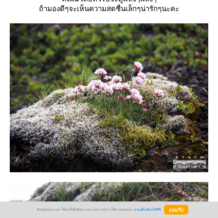
ถ้ามองดีๆจะเห็นความสดชื่นเล็กๆน่ารักๆนะคะ
BlogGang.com ใช้คุกกี้เพื่อพัฒนาประสบการณ์การใช้งานของคุณ
อ่านเพิ่มเติมได้ที่นี่