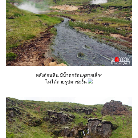
หลังก้อนหิน มีน้ำตกร้อนๆสายเล็กๆ
ไม่ได้ถ่ายรูปมาซะงั้น