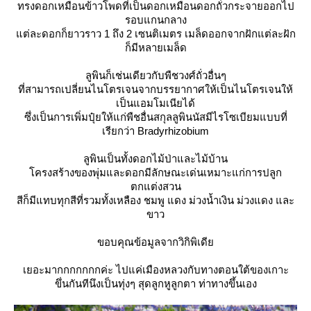
ทรงดอกเหมือนข้าวโพดที่เป็นดอกเหมือนดอกถั่วกระจายออกไป
รอบแกนกลาง
ต่ละดอกก็ยาวราว 1 ถึง 2 เซนติเมตร เมล็ดออกจากฝักแต่ละฝัก
ก็มีหลายเมล็ด
ลูพินก็เช่นเดียวกับพืชวงศ์ถั่วอื่นๆ
ที่สามารถเปลี่ยนไนโตรเจนจากบรรยากาศให้เป็นไนโตรเจนให้
เป็นแอมโมเนียได้
ซึ่งเป็นการเพิ่มปุ๋ยให้แก่พืชอื่นสกุลลูพินนัสมีไรโซเบียมแบบที่
เรียกว่า Bradyrhizobium
ลูพินเป็นทั้งดอกไม้ป่าและไม้บ้าน
ครงสร้างของพุ่มและดอกมีลักษณะเด่นเหมาะแก่การปลูก
ตกแต่งสวน
สีก็มีแทบทุกสีที่รวมทั้งเหลือง ชมพู แดง ม่วงน้ำเงิน ม่วงแดง และ
ขาว
ขอบคุณข้อมูลจากวิกิพิเดี
เยอะมากกกกกกกค่ะ ไปแค่เมืองหลวงกับทางตอนใต้ของเกาะ
ขึ่นกันทีนึงเป็นทุ่งๆ สุดลูกหูลูกตา ท่าทางขึ้นเอง