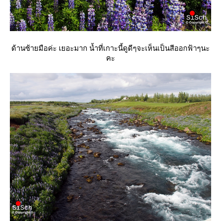
ด้านซ้ายมือค่ะ เยอะมาก น้ำที่เกาะนี้ดูดีๆจะเห็นเป็นสีออกฟ้าๆนะ
คะ