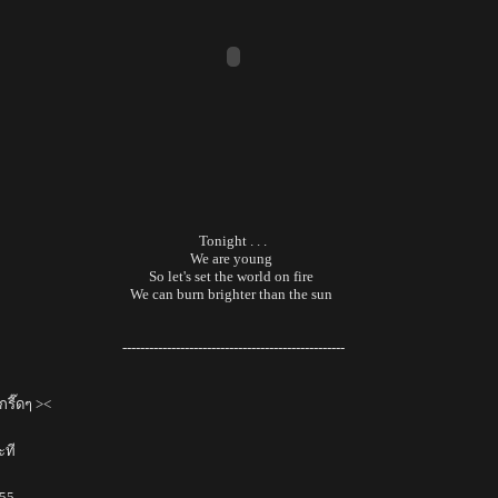
Tonight . . .
We are young
So let's set the world on fire
We can burn brighter than the sun
--------------------------------------------------
รี๊ดๆ ><
ซะที
555