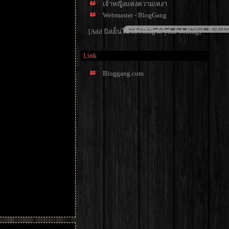
เจ้าหญิงแห่งความเหงา
Webmaster - BlogGang
[Add ปังเย็นไมโล's blog to your weblog]
Link
Bloggang.com