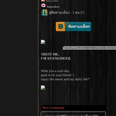
Rss Feed
Smember
ผู้ติดตามบล็อก : 1 คน [
?
]
TRUST ME,
I'M AN ENGINEER.
Wish you a cool day.
glad to be your friend :)
enjoy the music and my daily life*
New Comments