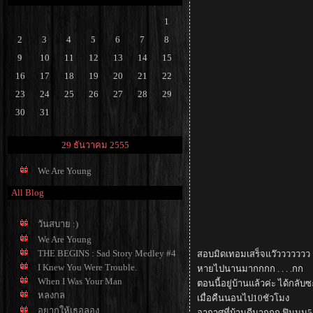
1
2
3
4
5
6
7
8
9
10
11
12
13
14
15
16
17
18
19
20
21
22
23
24
25
26
27
28
29
30
31
29 ธันวาคม 2555
We Are Young
All Blog
วันสบาย :)
We Are Young
THE BEGINS : Sad Story Medley #4
สอบมิดเทอมเสร็จแว๊ววววววว ก
I Knew You Were Trouble.
หายไปนานมากกกก . . . .กก
When I Was Your Man
ตอนนี้อยู่บ้านแล้วค่ะ ได้กลับ
หลงกล
เมื่อคืนนอนไป10ชัวโมง
อยากให้เธอลอง
อากาศที่บ้านดีมากกก ฟินนน