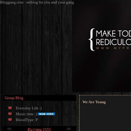
Bloggang.com : weblog for you and your gang
Group Blog
We Are Young
Everyday Life :)
Music time :)
BloodType :P
<<
>>
ธันวาคม 2555