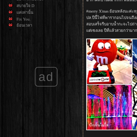
สบายใจ:D
#merry X'mas ย้อนหลังนะค่ะท
ค่เท่านั้น
ปล.ปีนี้ไฟที่พารากอนไปจนถึ
Fix You.
สอบเสร็จรีบอาบน้ำกะจะไปถ่า
้อนเวลา
ต่เซงเลย ปีที่แล้วสวยกว่ามาก
วันสุข :D
ad