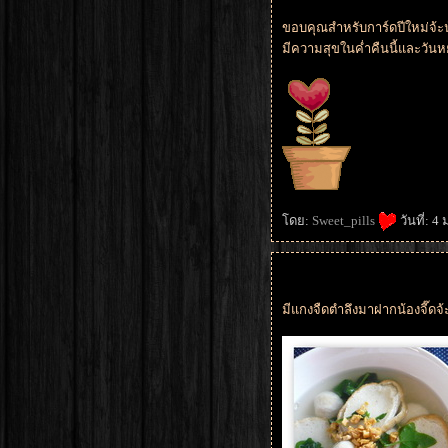
ขอบคุณสำหรับการ์ดปีใหม่จ้ะน้
มีความสุขในค่ำคืนนี้และวันห
ดย:
Sweet_pills
วันที่: 
มีแกงจืดตำลึงมาฝากน้องจี๊ดจ้