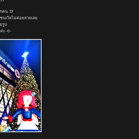
ุกคน :D
งเซนเวิลไม่ค่อยสวยเล
ยรูป
ค่ะ -0-