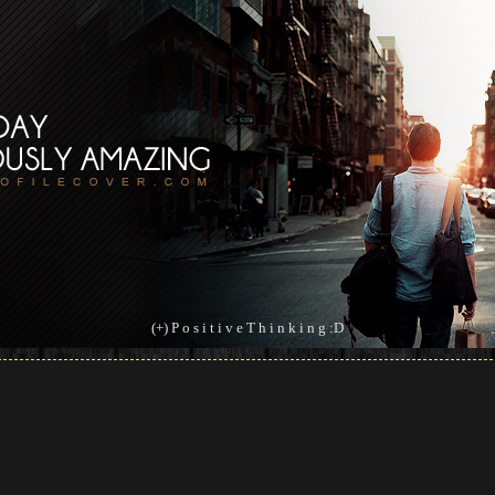
(+) P o s i t i v e T h i n k i n g :D