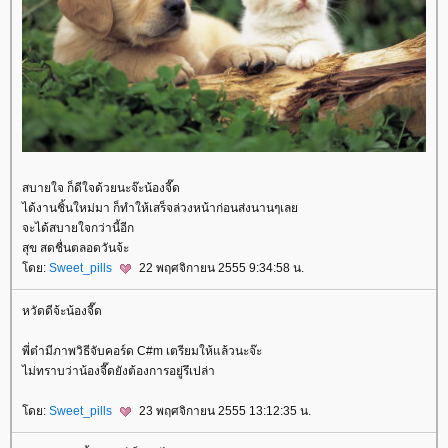
สบายใจ ก็ดีใจด้วยนะจ๊ะน้องจี๊ด
ได้งานชิ้นใหม่มา ก็ทำให้เสร็จล่วงหน้าก่อนส่งนานๆเล
จะได้สบายใจกว่านี้อีก
สุข สดชื่นตลอดวันจ้ะ
ดย:
Sweet_pills
22 พฤศจิกายน 2555 9:34:58 น.
หวัดดีจ้ะน้องจี๊ด
พี่ต๋ามีภาพวิธีจับคอร์ด C#m เตรียมให้แล้วนะจ๊ะ
ไม่ทราบว่าน้องจี๊ดยังต้องการอยู่รึเปล่า
ดย:
Sweet_pills
23 พฤศจิกายน 2555 13:12:35 น.