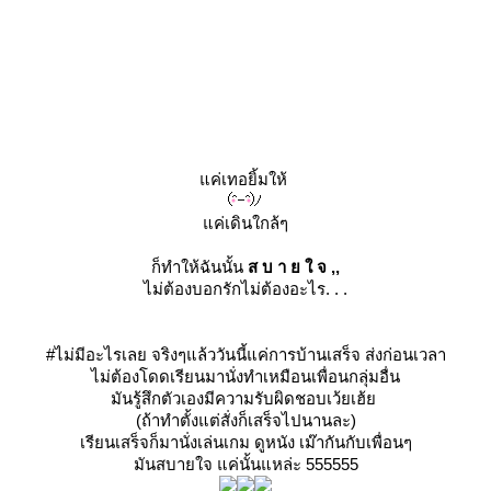
ค่เทอยิ้มให้
ค่เดินใกล้ๆ
ก็ทำให้ฉันนั้น
ส บ า ย ใ จ ,,
ไม่ต้องบอกรักไม่ต้องอะไร. . .
#ไม่มีอะไรเลย จริงๆแล้ววันนี้แค่การบ้านเสร็จ ส่งก่อนเวลา
ไม่ต้องโดดเรียนมานั่งทำเหมือนเพื่อนกลุ่มอื่น
มันรู้สึกตัวเองมีความรับผิดชอบเว้ยเฮ้
(ถ้าทำตั้งแต่สั่งก็เสร็จไปนานละ)
เรียนเสร็จก็มานั่งเล่นเกม ดูหนัง เม๊ากันกับเพื่อนๆ
มันสบายใจ แค่นั้นแหล่ะ 555555