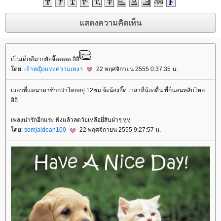
เป็นเด็กดีมากยัยจี๊ดดดด อิอิ
ดย:
เจ้าหญิงแห่งความเหงา
22 พฤศจิกายน 2555 0:37:35 น.
เวลาที่แคนาดาช้ากว่าไทยอยู่ 12ชม.จ้ะน้องจี๊ด เวลาที่น้องตื่น พี่ก็นอนหลับไหล
อิอิ
เพลงน่ารักอีกแระ ฟังแล้วลดวัยเหลือยี่สิบฝ่าๆ หุหุ
ดย:
somjaidean100
22 พฤศจิกายน 2555 9:27:57 น.