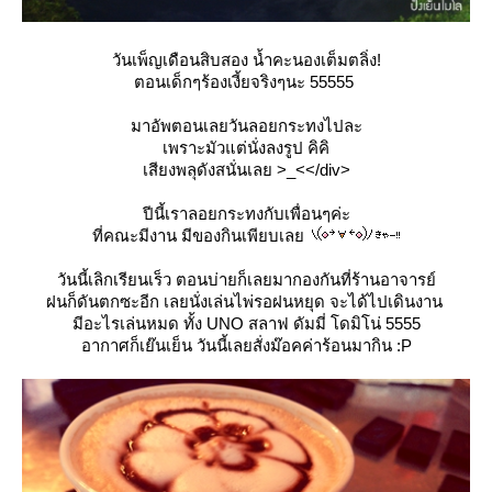
วันเพ็ญเดือนสิบสอง น้ำคะนองเต็มตลิ่ง!
ตอนเด็กๆร้องเงี้ยจริงๆนะ 55555
มาอัพตอนเลยวันลอยกระทงไปละ
เพราะมัวแต่นั่งลงรูป คิคิ
เสียงพลุดังสนั่นเลย >_<</div>
ปีนี้เราลอยกระทงกับเพื่อนๆค่ะ
ที่คณะมีงาน มีของกินเพียบเล
วันนี้เลิกเรียนเร็ว ตอนบ่ายก็เลยมากองกันที่ร้านอาจารย์
ฝนก็ดันตกซะอีก เลยนั่งเล่นไพ่รอฝนหยุด จะได้ไปเดินงาน
มีอะไรเล่นหมด ทั้ง UNO สลาฟ ดัมมี่ โดมิโน่ 5555
อากาศก็เย๊นเย็น วันนี้เลยสั่งม๊อคค่าร้อนมากิน :P