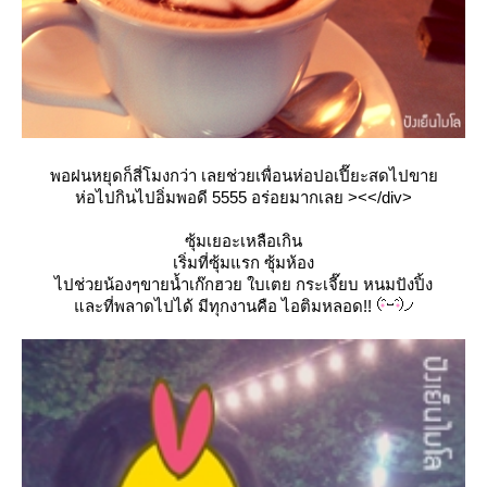
พอฝนหยุดก็สี่โมงกว่า เลยช่วยเพื่อนห่อปอเปี๊ยะสดไปขา
ห่อไปกินไปอิ่มพอดี 5555 อร่อยมากเลย ><</div>
ซุ้มเยอะเหลือเกิน
เริ่มที่ซุ้มแรก ซุ้มห้อง
ไปช่วยน้องๆขายน้ำเก๊กฮวย ใบเตย กระเจี๊ยบ หนมปังปิ้ง
ละที่พลาดไปได้ มีทุกงานคือ ไอติมหลอด!!