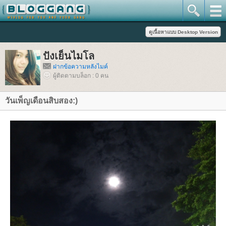
ปังเย็นไมโล
ฝากข้อความหลังไมค์
ผู้ติดตามบล็อก : 0 คน
วันเพ็ญเดือนสิบสอง:)