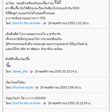
อ่ะโหย.. นอนดึกเหมือนกันนะเนี๊ยเราอ่ะ
ฝากซื้อเกี๊ยวกุ้งให้พี่2ถุงนะเรื่องเงินลืมๆไปก่อนแล้วกัน 5555
ปีนี้พี่อยู่บ้านเฉยๆไม่ได้ไปลอยที่ไหนเล
อากาศเย็นน่านอนมากกว่า 555
ดย:
Don't try this at home.
29 พฤศจิกายน 2555 2:32:19 น.
เมื่อคืนพี่ต๋าไปงานลอยกระทงใน ม.ธุรกิจฯจ้ะ
เห็นกะลามีเทียนรูปดอกไม้วางขายเหมือนกัน
รู้สึกกระทงขนมปังมีขายเยอะสุด นอกจากรูปดอกบัวก็มีรูปเป็ดด้ว
ต่ละปีก็ช่างคิด ช่างพัฒนา รักษาสิ่งแวดล้อม
ฝันดีคืนนี้นะน้องจี๊ด
ดย:
Sweet_pills
29 พฤศจิกายน 2555 20:10:24 น.
เรียกไหมก็ได้ค่ะ
ดย:
Khunmai studio
30 พฤศจิกายน 2555 2:09:20 น.
วันศุกร์แล้ว โย้วววววว 555555
ดย:
Don't try this at home.
30 พฤศจิกายน 2555 15:23:24 น.