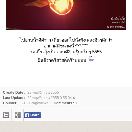
ไปอาบน้ำดีฝ่าาา เดี๋ยวออกไปนั่งฟังเพลงชิวๆดีกว่า
อากาศดีขนาดนี้
รอเกี๊ยวกุ้งเปิดตอนตี3 กรุ๊บกริบๆ 5555
ฝันดีราตรีสวัสดิ์คร๊าบบบบ
Create Date :
29 พฤศจิกายน 2555
Last Update :
29 พฤศจิกายน 2555 0:55:04 น.
Counter :
2133 Pageviews.
Comments :
8