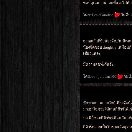
ขอบคุณมากนะคะที่แวะไปทักทาย
ดย:
LoveParadise
วันที่:
อรุณสวัสดิ์จ้ะน้องจี๊ด..วันนี้เ
น้องจี๊ดชอบ drughtry เหมือน
เชียวแหละ
มีความสุขทั้งวันจ้ะ
ดย:
somjaidean100
วันที
ทักทายยามสายใกล้เที่ยงจ๊ะน้อง
มาเอาใจช่วยให้เล่นกีต้าร์ได้เ
ปล.พี่ก็ชอบกีต้าร์เหมือนกัน
กีต้าร์กลายเป็นโบราณวัตถุวางอ