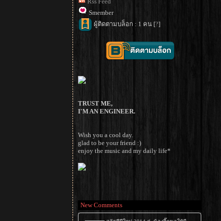
Rss Feed
Smember
ผู้ติดตามบล็อก : 1 คน [
?
]
TRUST ME,
I'M AN ENGINEER.
Wish you a cool day.
glad to be your friend :)
enjoy the music and my daily life*
New Comments