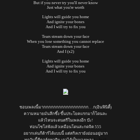
But if you never try you'll never know
Just what you're worth
Lights will guide you home
And ignite your bones
And I will try to fix you
Tears stream down your face
When you lose something you cannot replace
Tears stream down your face
And I (x2)
Lights will guide you home
And ignite your bones
And I will try to fix you
ชอบเพลงนี้มากกกกกกกกกกกกกกกกกก. . .ก(อินฟินิตี้)
ความหมายมันลึกซึ้ง ขึ้นประโยคแรกมาก็โดนละ
ล้วไหนจะดนตรีในเพลงอีก บ๊ะ!
ท่อนโซโล่ฟังแล้วเหมือนโดนสะกดจิต 555
อยากเล่นกีต้าร์ได้แบบนี้ แต่สกิลเรายังอ่อนอยู่มาก
ทุกวันนี้ตีคอร์ดหากิน เกาได้เป็นบางเพลง