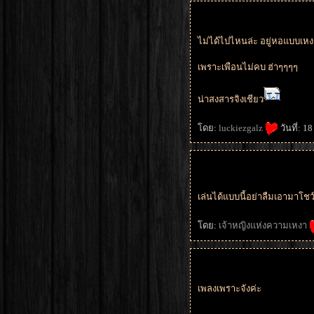
ไม่ได้ไปไหนล่ะ อยู่หอแบบเห
เพราะเพือนไม่คบ ฮ่าๆๆๆๆ
น่าสงสารจิงเชียว
ดย:
luckiezgalz
วันที่: 
เล่นได้แบบนี้อย่าลืมเอามาโชว
ดย:
เจ้าหญิงแห่งความเหงา
เพลงเพราะจังค่ะ