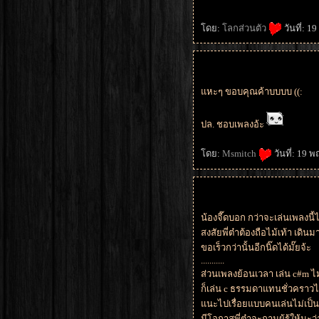
ดย:
ลกส่วนตัว
วันที่: 
หะๆ ขอบคุณค้าบบบบ ((:
ปล. ชอบเพลงอ้ะ
ดย:
Msmitch
วันที่: 19 
น้องจี๊ดบอก กว่าจะเล่นเพลงนี้
สงสัยพี่ต๋าต้องถือไม้เท้า เดินมา
ขอเร็วกว่านั้นอีกนิ๊ดได้มั๊ยจ้ะ
...........
ส่วนเพลงย้อนเวลา เล่น c#m ไม
ก็เล่น c ธรรมดาแทนชั่วคราวได
นะไปเรื่อยแบบคนเล่นไม่เป็น 
มีโอกาสพี่ต๋าจะถามผู้รู้ให้นะว่