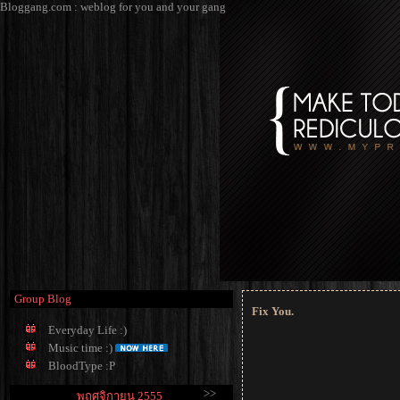
Bloggang.com : weblog for you and your gang
Group Blog
Fix You.
Everyday Life :)
Music time :)
BloodType :P
>>
พฤศจิกายน 2555