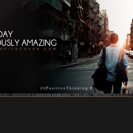
(+) P o s i t i v e T h i n k i n g :D