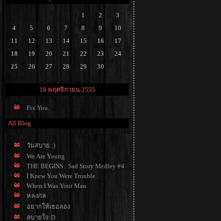
1
2
3
4
5
6
7
8
9
10
11
12
13
14
15
16
17
18
19
20
21
22
23
24
25
26
27
28
29
30
18 พฤศจิกายน 2555
Fix You.
All Blog
วันสบาย :)
We Are Young
THE BEGINS : Sad Story Medley #4
I Knew You Were Trouble.
When I Was Your Man
หลงกล
อยากให้เธอลอง
สบายใจ:D