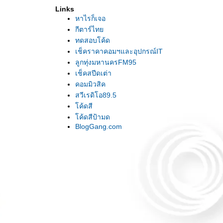
เพลง : 18n'Life / Skidrow
Links
เพลง : TerritorialPissings / Nirvana
หาไรก็เจอ
เพลง : AloneInTheUniverse / Moist
กีตาร์ไท
เพลง : Patience / Gunsn'Rose
ทดสอบโค้ด
เพลง : TheTempleOfTheKing / Rainbow
เช็คราคาคอมฯและอุปกรณ์IT
เพลง : IntoTheNight / Santana
ลูกทุ่งมหานครFM95
เพลง : Rockstar / Nickelback
เช็คสปีดเต่า
เพลง : WaitForSleep / DreamTheater
คอมมิวสิค
เพลง : Can'tStopThePain / FireHouse
สวีเรดิโอ89.5
เพลง : ThisIsTheLife / AmyMc
ค้ดสี
เพลง : KnockingOnHeaven'sDoor / Avril
ค้ดสีป้ามด
เพลง : Paranoid / Black
BlogGang.com
เพลง : IntheEnd / Linkin
เพลง : Newtattoo / Motleycrue
เพลง : Wheredidyousleeplastnight / Nirvana
เพลง : ดูเธอทำ / Jobบรรจบ
เพลง : อุทาหรณ์ / เวสท์โคสท์
เพลง : Wishinwerehere / Incubus
เพลง : Alcholic / Starsailor
เพลง : ชเวดากอง / โฟล์คเหน่อ