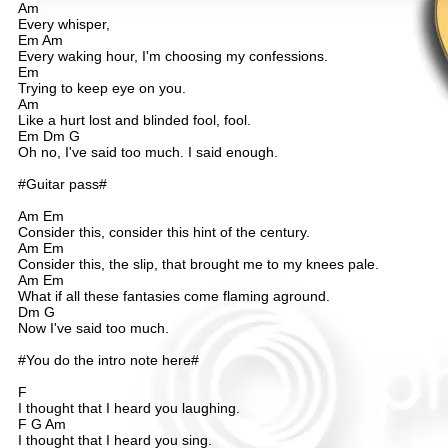
Am
Every whisper,
Em Am
Every waking hour, I'm choosing my confessions.
Em
Trying to keep eye on you.
Am
Like a hurt lost and blinded fool, fool.
Em Dm G
Oh no, I've said too much. I said enough.
#Guitar pass#
Am Em
Consider this, consider this hint of the century.
Am Em
Consider this, the slip, that brought me to my knees pale.
Am Em
What if all these fantasies come flaming aground.
Dm G
Now I've said too much.
#You do the intro note here#
F
I thought that I heard you laughing.
F G Am
I thought that I heard you sing.