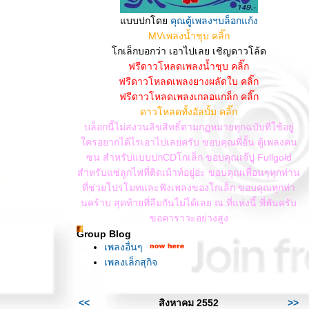
บบปกโด
คุณตู้เพลงฯบล็อกแก้ง
MVเพลงน้ำชุบ คลิ๊ก
กเล็กบอกว่า เอาไปเลย เชิญดาวโล้ด
ฟรีดาวโหลดเพลงน้ำชุบ คลิ๊ก
ฟรีดาวโหลดเพลงยางผลัดใบ คลิ๊ก
ฟรีดาวโหลดเพลงเกลอแกล็ก คลิ๊ก
ดาวโหลดทั้งอัลบั้ม คลิ๊ก
บล็อกนี้ไม่สงวนลิขสิทธิ์ตามกฏหมายทุกฉบับที่ใช้อยู่
ครอยากได้ไรเอาไปเลยครับ ขอบคุณพี่อั้น ตู้เพลงคน
ซน สำหรับแบบปกCDโกเล็ก ขอบคุณเจ๊ปู Fullgold
สำหรับแซ่ลูกไฟที่ติดเม้าท์อยู่อ่ะ ขอบคุณเพื่อนๆทุกท่าน
ที่ช่วยโปรโมทและฟังเพลงของโกเล็ก ขอบคุณทุกท่า
นคร้าบ สุดท้ายที่ลืมกันไม่ได้เลย ณ.ที่แห่งนี้ พี่พันครับ
ขอคาราวะอย่างสูง
Group Blog
เพลงอื่นๆ
เพลงเล็กสุกิจ
<<
สิงหาคม 2552
>>