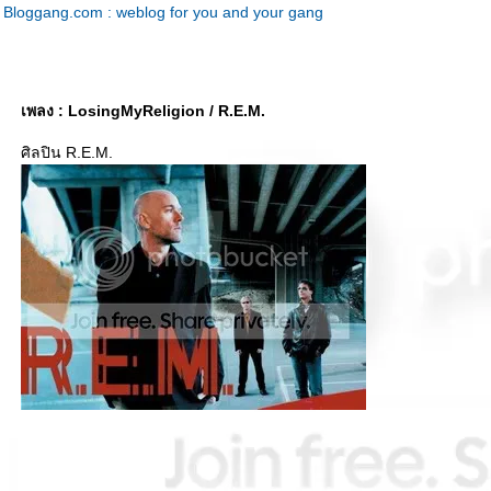
Bloggang.com : weblog for you and your gang
เพลง : LosingMyReligion / R.E.M.
ศิลปิน R.E.M.