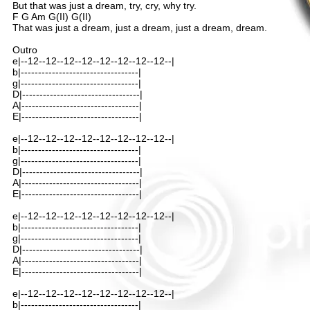
But that was just a dream, try, cry, why try.
F G Am G(II) G(II)
That was just a dream, just a dream, just a dream, dream.
Outro
e|--12--12--12--12--12--12--12--12--|
b|----------------------------------|
g|----------------------------------|
D|----------------------------------|
A|----------------------------------|
E|----------------------------------|
e|--12--12--12--12--12--12--12--12--|
b|----------------------------------|
g|----------------------------------|
D|----------------------------------|
A|----------------------------------|
E|----------------------------------|
e|--12--12--12--12--12--12--12--12--|
b|----------------------------------|
g|----------------------------------|
D|----------------------------------|
A|----------------------------------|
E|----------------------------------|
e|--12--12--12--12--12--12--12--12--|
b|----------------------------------|