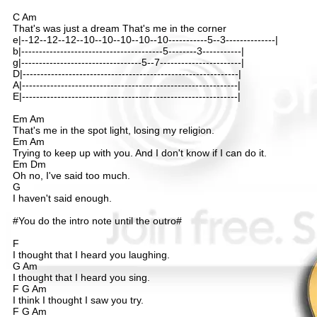
C Am
That's was just a dream That's me in the corner
e|--12--12--12--10--10--10--10--10-----------5--3--------------|
b|----------------------------------------5--------3-----------|
g|----------------------------------5--7-----------------------|
D|-------------------------------------------------------------|
A|-------------------------------------------------------------|
E|-------------------------------------------------------------|
Em Am
That's me in the spot light, losing my religion.
Em Am
Trying to keep up with you. And I don't know if I can do it.
Em Dm
Oh no, I've said too much.
G
I haven't said enough.
#You do the intro note until the outro#
F
I thought that I heard you laughing.
G Am
I thought that I heard you sing.
F G Am
I think I thought I saw you try.
F G Am