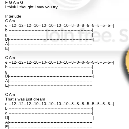
F G Am G
I think I thought I saw you try.
Interlude
C Am
e|--12--12--12--10--10--10--10--10--8--8--8--5--5--5--5--5--|
b|----------------------------------------------------------|
g|----------------------------------------------------------|
D|----------------------------------------------------------|
A|----------------------------------------------------------|
E|----------------------------------------------------------|
C Am
e|--12--12--12--10--10--10--10--10--8--8--8--5--5--5--5--5--|
b|----------------------------------------------------------|
g|----------------------------------------------------------|
D|----------------------------------------------------------|
A|----------------------------------------------------------|
E|----------------------------------------------------------|
C Am
That's was just dream
e|--12--12--12--10--10--10--10--10--8--8--8--5--5--5--5--5--|
b|----------------------------------------------------------|
g|----------------------------------------------------------|
D|----------------------------------------------------------|
A|----------------------------------------------------------|
E|----------------------------------------------------------|