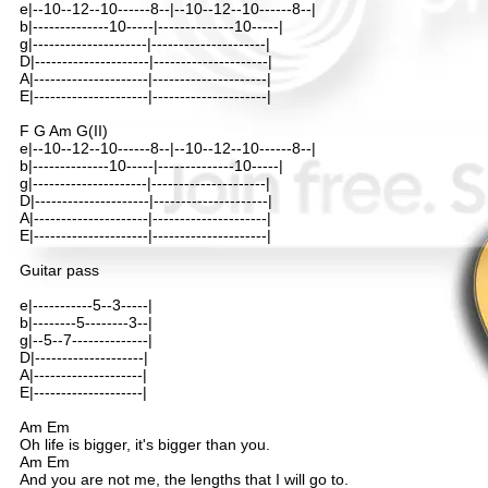
e|--10--12--10------8--|--10--12--10------8--|
b|--------------10-----|--------------10-----|
g|---------------------|---------------------|
D|---------------------|---------------------|
A|---------------------|---------------------|
E|---------------------|---------------------|
F G Am G(II)
e|--10--12--10------8--|--10--12--10------8--|
b|--------------10-----|--------------10-----|
g|---------------------|---------------------|
D|---------------------|---------------------|
A|---------------------|---------------------|
E|---------------------|---------------------|
Guitar pass
e|-----------5--3-----|
b|--------5--------3--|
g|--5--7--------------|
D|--------------------|
A|--------------------|
E|--------------------|
Am Em
Oh life is bigger, it's bigger than you.
Am Em
And you are not me, the lengths that I will go to.