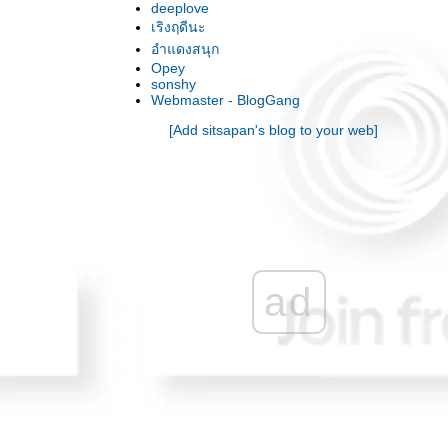
deeplove
เพลง : อดีตรักเยาวราช / โกไข่นายสน
เริงฤดีนะ
เพลง : ThePretender / FooFighters
อำแดงสนุก
เพลง : ClerAchel / Tinariwen
Opey
sonshy
เพลง : พรอกพร้าว / มอร์แกน
Webmaster - BlogGang
เพลง : OneLastKiss / J.GeilsBand
เพลง : Nightmare / MichaelSchenker
[Add sitsapan's blog to your web]
เพลง : Wonderwall / Oasis
เพลง : WhiteDove / Scorpions
เพลง : ตรงนั้นที่หายไป / แผ่นดิน
เพลง : แสนคำนึง / ศร ศิลปบรรเลง
เพลง : TheTrooper / IRON
เพลง : สามล้อ / คาราวาน
เพลง : สันติผี / แอ็ดคาราบาว
ad
เพลง : เพราะว่าฟ้ากว้าง / พงษ์สิทธิ์
เพลง : แต่ก่อน / นาคอน
เพลง : Livin'onTheEdge / AeroSmith
เพลง : PullMeUnder / DreamT
เพลง : ต๋าป่าม / เดอะสะล้อ
เพลง : Taken / Tracy
เพลง : LostInHollywood / SystemOf