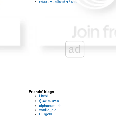
เพลง : ช่วยจันทร์ฯ / มายา
เพลง : เกาะพงัน / Job2do
เพลง : Blowin'InTheWind / BobDylan
เพลง : LosingMyReligion / R.E.M.
พันธุ์เล 1,000โล พรรลำ / มาลีฮวนน่า
เพลง : Hollow / Pantera
เพลง : พ่อยังจน / ตี๋ จันดา
เพลง : บ่าวแก่ / ลูกคลัก
ad
เพลง : NoWomanNoCry / BobMarley
เพลง : Don'tKnowWhatYouGot / Cinderella
เพลง : ก้อนหิน / รูสะมิแล
เพลง : ไร่เลย์ / Job2do
เพลง : หนุ่มสวนยาง / ณัฐ ณัฐพงศ์
เพลง : กรรณิการ์ / ด้ามขวาน
เพลง : BoulevardOfBrokenDream / Greenday
เพลง : สาวลำเพลิน / Ost.ราชินีหมอลำ
Friends' blogs
เพลง : TheUnforgivenII / Metallica
Litchi
เพลง : CivilWar / GunsN'Rose
ตู้เพลงคนซน
เพลง : OctavoDia / Shakira
alphanumeric
เพลง : Sing / Travis
vanilla_ole
Fullgold
เพลง : HeavyFuel / DireStraits