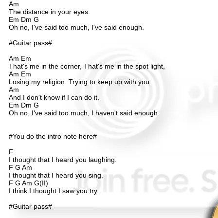
Am
The distance in your eyes.
Em Dm G
Oh no, I've said too much, I've said enough.
#Guitar pass#
Am Em
That's me in the corner, That's me in the spot light,
Am Em
Losing my religion. Trying to keep up with you.
Am
And I don't know if I can do it.
Em Dm G
Oh no, I've said too much, I haven't said enough.
#You do the intro note here#
F
I thought that I heard you laughing.
F G Am
I thought that I heard you sing.
F G Am G(II)
I think I thought I saw you try.
#Guitar pass#