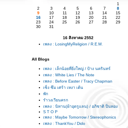
1
2
3
4
5
6
7
8
9
10
11
12
13
14
15
16
17
18
19
20
21
22
23
24
25
26
27
28
29
30
31
16 สิงหาคม 2552
เพลง : LosingMyReligion / R.E.M.
All Blogs
เพลง : เล็กน้อยที่ยิ่งใหญ่ / ป้าง นครินทร์
เพลง : White Lies / The Note
เพลง : Before Easter / Tracy Chapman
เซ็ง ซึม เศร้า เหงา เต้น
พัก
รำวงเวียนครก
เพลง : นิทาน(ผ้าอุดรูแลน) / อภิชาติ ปิ่นทอง
S T O P
เพลง : Maybe Tomorrow / Stereophonics
เพลง : ThankYou / Dido