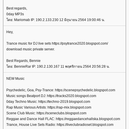
Best regards,
0day MP3s
ดย: Mariomab IP: 190.2.133.230 12 มิถุนายน 2564 19:00:46 น.
Hey,
Trance music for DJ live sets https://psytrance2020.blogspot.com/
download music private server.
Best Regards, Bennie
ดย: BennieRar IP: 190.2.130.167 11 พฤศจิกายน 2564 20:56:28 น.
NEW Music
Psychedelic, Goa, Psy-Trance: https://scenepsychedelic.blogspot.com
Music songs Beatport DJ: https://tracks2020.blogspot.com
0day Techno Music: https://techno-2019.blogspot.com
Rap Music Various Artists: https://rap-mix.blogspot.com
Scene Club Music: https://sceneclubs.blogspot.com
Reggae and Dance Hall FLAC: https://reggaedancehallska.blogspot.com
Trance, House Live Sets Radio: https://liveclubradioset.blogspot.com