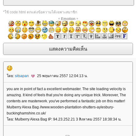
*ใช้ code html ตกแต่งข้อความได้เฉพาะสมาชิก
+
Emotion
+
ดย:
sitsapan
25 พฤษภาคม 2557 12:04:13 น.
you are in point of fact a excellent webmaster. The site loading velocity is
amazing. It kind of feels that you're doing any unique trick. Moreover, The
contents are masterwork. you've performed a fantastic job on this matter!
Mulberry Alexa Bag //www.wooden-plantation-shutters-aylesbury-
buckinghamshire.co.uk/
ดย: Mulberry Alexa Bag IP: 94.23.252.21 3 สิงหาคม 2557 18:38:34 น.