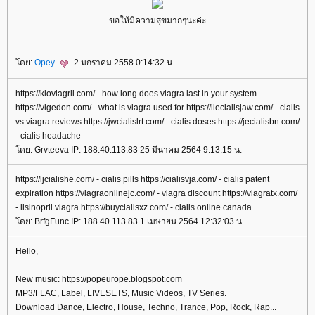
ขอให้มีความสุขมากๆนะค่ะ
ดย:
Opey
2 มกราคม 2558 0:14:32 น.
https://kloviagrli.com/ - how long does viagra last in your system
https://vigedon.com/ - what is viagra used for https://llecialisjaw.com/ - cialis
vs.viagra reviews https://jwcialislrt.com/ - cialis doses https://jecialisbn.com/
- cialis headache
ดย: Grvteeva IP: 188.40.113.83 25 มีนาคม 2564 9:13:15 น.
https://ljcialishe.com/ - cialis pills https://cialisvja.com/ - cialis patent
expiration https://viagraonlinejc.com/ - viagra discount https://viagratx.com/
- lisinopril viagra https://buycialisxz.com/ - cialis online canada
ดย: BrfgFunc IP: 188.40.113.83 1 เมษายน 2564 12:32:03 น.
Hello,
New music: https://popeurope.blogspot.com
MP3/FLAC, Label, LIVESETS, Music Videos, TV Series.
Download Dance, Electro, House, Techno, Trance, Pop, Rock, Rap...