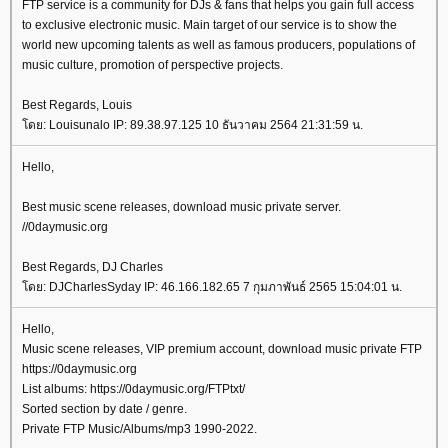
FTP service is a community for DJs & fans that helps you gain full access
to exclusive electronic music. Main target of our service is to show the
world new upcoming talents as well as famous producers, populations of
music culture, promotion of perspective projects.
Best Regards, Louis
ดย: Louisunalo IP: 89.38.97.125 10 ธันวาคม 2564 21:31:59 น.
Hello,
Best music scene releases, download music private server.
//0daymusic.org
Best Regards, DJ Charles
ดย: DJCharlesSyday IP: 46.166.182.65 7 กุมภาพันธ์ 2565 15:04:01 น.
Hello,
Music scene releases, VIP premium account, download music private FTP
https://0daymusic.org
List albums: https://0daymusic.org/FTPtxt/
Sorted section by date / genre.
Private FTP Music/Albums/mp3 1990-2022.