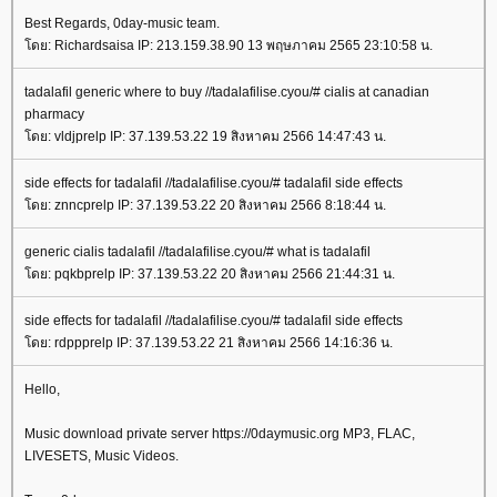
Best Regards, 0day-music team.
ดย: Richardsaisa IP: 213.159.38.90 13 พฤษภาคม 2565 23:10:58 น.
tadalafil generic where to buy //tadalafilise.cyou/# cialis at canadian
pharmacy
ดย: vldjprelp IP: 37.139.53.22 19 สิงหาคม 2566 14:47:43 น.
side effects for tadalafil //tadalafilise.cyou/# tadalafil side effects
ดย: znncprelp IP: 37.139.53.22 20 สิงหาคม 2566 8:18:44 น.
generic cialis tadalafil //tadalafilise.cyou/# what is tadalafil
ดย: pqkbprelp IP: 37.139.53.22 20 สิงหาคม 2566 21:44:31 น.
side effects for tadalafil //tadalafilise.cyou/# tadalafil side effects
ดย: rdppprelp IP: 37.139.53.22 21 สิงหาคม 2566 14:16:36 น.
Hello,
Music download private server https://0daymusic.org MP3, FLAC,
LIVESETS, Music Videos.