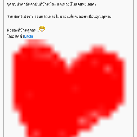
ชุดซับน้ำตาอันดามันที่บ้านมีค่ะ แต่เพลงนี้ไม่เคยฟังเลยค่ะ
ว่าแต่กดรีเฟรช 3 รอบแล้วเพลงไม่มาอ่ะ..งั้นคงต้องเหมือนคุณตู้เพลง
ฟังของที่บ้านดูก่อน...
ดย: ลิตช์ (
Litchi