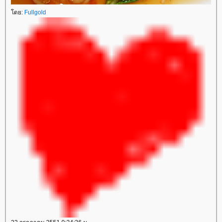
ดย:
Fullgold