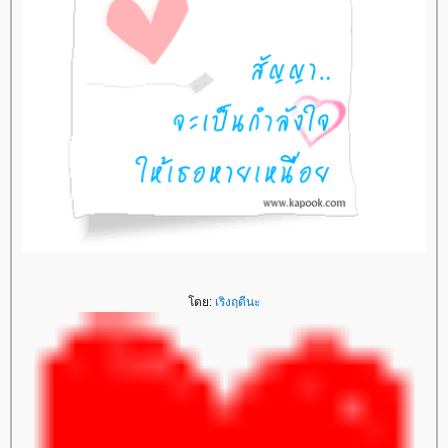
ดย:
เริงฤดีนะ