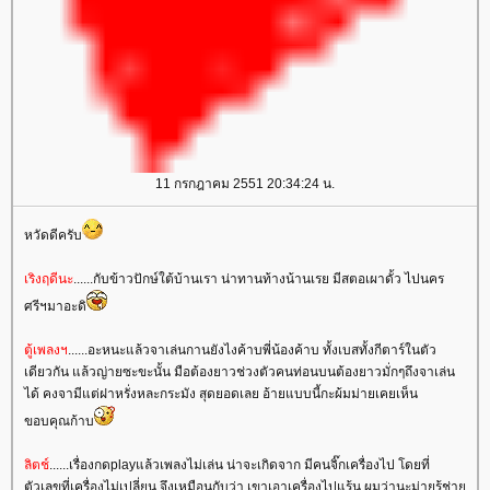
11 กรกฎาคม 2551 20:34:24 น.
หวัดดีครับ
เริงฤดีนะ
......กับข้าวปักษ์ใต้บ้านเรา น่าทานท้างน้านเรย มีสตอเผาดั้ว ไปนคร
ศรีฯมาอะดิ
ตู้เพลงฯ
......อะหนะแล้วจาเล่นกานยังไงค้าบพี่น้องค้าบ ทั้งเบสทั้งกีตาร์ในตัว
เดียวกัน แล้วญ่ายซะขะนั้น มือต้องยาวช่วงตัวคนท่อนบนต้องยาวมั่กๆถึงจาเล่น
ได้ คงจามีแต่ฝาหรั่งหละกระมัง สุดยอดเลย อ้ายแบบนี้กะผ้มม่ายเคยเห็น
ขอบคุณก้าบ
ลิตช์
......เรื่องกดplayแล้วเพลงไม่เล่น น่าจะเกิดจาก มีคนจิ๊กเครื่องไป โดยที่
ตัวเลขที่เครื่องไม่เปลี่ยน จึงเหมือนกับว่า เขาเอาเครื่องไปแร้น ผมว่านะม่ายรู้ช่า