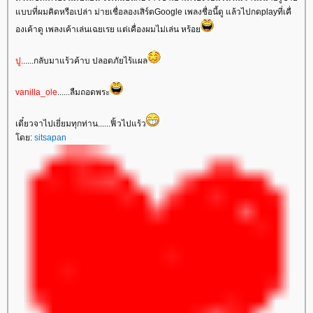
บบที่ผมคิดหรือเปล่า ม่ายเชื่อลองเสิร์ตGoogle เพลงชื่อนี้ดู แล้วไปกดplayที่เคื่
องเค้าดู เพลงเค้าเล่นเฉยเรย แต่เคื่องผมไม่เล่น หร้อ
ปู
......กลับมาแร้วค้าบ ปลอดภัยไร้แผล
vanilla_ole
......ลืมถอดพระ
เดี๋ยวจาไปเยี่ยมทุกท่าน......ฟิ้วไปแร้ว
ดย:
sitsapan