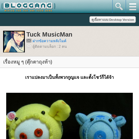
Tuck MusicMan
ฝากข้อความหลังไมค์
ผู้ติดตามบล็อก : 2 คน
เรื่องหมู ๆ (ตุ๊กตาถุงท้า)
เราแปลงมาเป็นทั้งพวกกูญแจ และตั้งโชว์ก็ได้จ้า