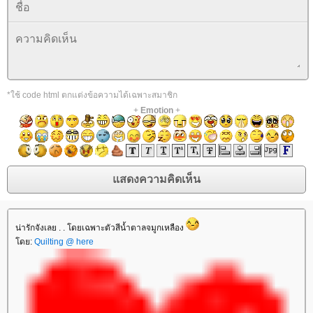
*ใช้ code html ตกแต่งข้อความได้เฉพาะสมาชิก
+
Emotion
+
น่ารักจังเลย . . โดยเฉพาะตัวสีน้ำตาลจมูกเหลือง
ดย:
Quilting @ here