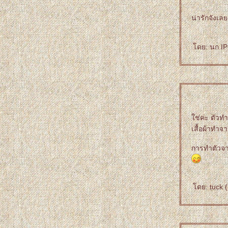
น่ารักจังเล
ดย: นก IP:
ช่ค่ะ ตัวทำ
เสื้อผ้าทำจา
การทำตัวจาก
ดย: tuck (