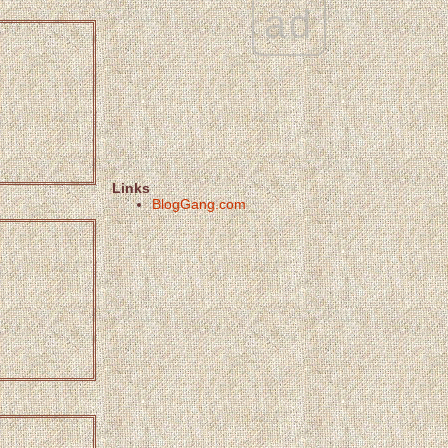
ad
Links
BlogGang.com