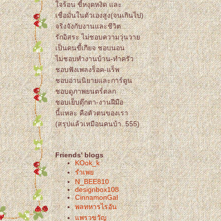
จร้อน ขี้หงุดหงิด และ
เชื่อมั่นในตัวเองสูง(จนเกินไป)
จริงจังกับงานและชีวิต
รักอิสระ ไม่ชอบความวุ่นวา
เป็นคนขี้เกียจ ชอบนอน
ไม่ชอบทำงานบ้าน-ทำครัว
ชอบฟังเพลงร็อค-แร็พ
ชอบอ่านนิยายและการ์ตูน
ชอบดูภาพยนตร์ตลก
ชอบเย็บตุ๊กตา-งานฝีมือ
นี้แหละ คือตัวตนของเรา
(สรุปแล้วเหมือนคนบ้า..555)
Friends' blogs
KOok_k
รำเพ
N_BEE810
designbox108
CinnamonGal
พลทหารไรอัน
พรวขวัญ