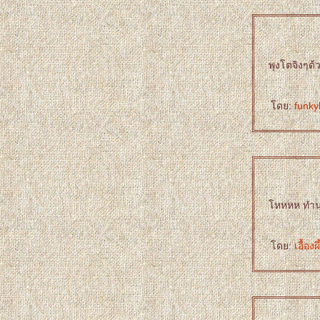
พุงโตจิงๆด
ดย:
funky
หหหห ทำน่าร
ดย:
เอื้อง