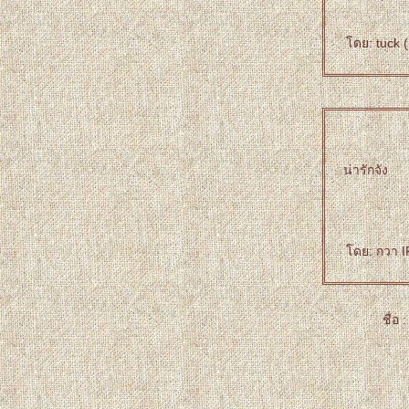
ดย: tuck (
น่ารักจัง
ดย: กวา IP
ชื่อ :