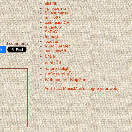
pk12th
i-pinkberriiz
Bluesummer
tuniez83
coldfusionCF
Kluaytub
SaRaY
feonalita
lozocat
8 comments
KungGuenter
ok
sushiboy69
ป้ามด
ายกุ๊กไ่ก่
nature-delight
นกน้อยน่ารักมั๊ง
Webmaster - BlogGang
[Add Tuck MusicMan's blog to your web]