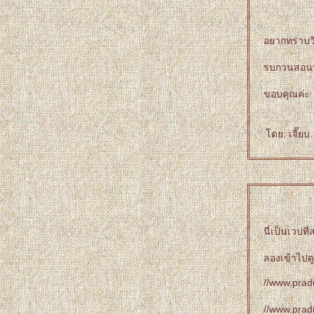
อยากทราบวิ
รบกวนสอน
ขอบคุณค่ะ
ดย: เจี๊ยบ.
นี่เป็นเวปท
ลองเข้าไปดู
//www.prad
//www.prad