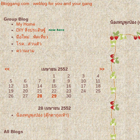
Bloggang.com : weblog for you and your gang
Group Blog
น้องหนูพุงป่อง (ต
My Home
DIY สิ่งประดิษฐ์
มือใหม่...หัดเที่ยว
รค...ส่วนตัว
ความงาม
<<
เมษายน 2552
>>
1
2
3
4
5
6
7
8
9
10
11
12
13
14
15
16
17
18
19
20
21
22
23
24
25
26
27
28
29
30
28 เมษายน 2552
น้องหนูพุงป่อง (ตุ๊กตาถุงเท้า)
All Blogs