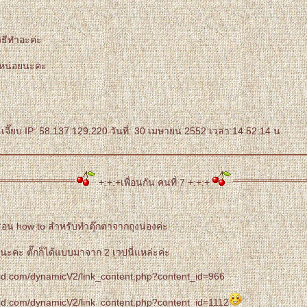
ธีทำอะค่ะ
หน่อยนะคะ
.เจี๊ยบ IP: 58.137.129.220 วันที่: 30 เมษายน 2552 เวลา:14:52:14 น.
+:+:+เพื่อนกัน คนที่ 7 +:+:+
ี่สอน how to สำหรับทำตุ๊กตาจากถุงน่องค่ะ
นะคะ ตั๊กก็ได้แบบมาจาก 2 เวปนี่แหล่ะค่ะ
id.com/dynamicV2/link_content.php?content_id=966
id.com/dynamicV2/link_content.php?content_id=1112