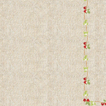
หมูของขวัญงานแต่ง
ไดโน...หมู (ตุ๊กตาถุงเท้า)
มวครับผม (ตุ๊กตาถุงเท้า)
หมีสันหลังยาว (จากถุงเท้า)
สารพัดสัตว์...ตุ๊กตาถุงเท้า
กระต่ายขี้เซา
ตุ๊กตาผึ้งน้อย (ไร้ปีก)
เรื่องหมู ๆ (ตุ๊กตาถุงท้า)
มวเหมียว (ตุ๊กตาถุงเท้า)
ครอบครัวนกฮูก
น้องหูมพวงกุญแจ
กระเป๋าหมู 3 สี
ชว์ของ...(ตุ๊กตาถุงเท้า)