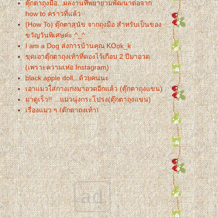
ตุ๊กตาถุงมือ...ผลงานที่พยายามพัฒนาต่อจาก
how to คราวที่แล้ว
(How To) ตุ๊กตาสุนัข จากถุงมือ สำหรับเป็นของ
ขวัญวันพิเศษค่ะ ^_^
I am a Dog ส่งการบ้านคุณ KOok_k
ขุดเอาตุ๊กตาถุงเท้าที่ดองไว้เกือบ 2 ปีมาอวด
(เพราะความเห่อ Instagram)
black apple doll...ด้วยคนนะ
เอาแมวใส่กางเกงมาอวดอีกแล้ว (ตุ๊กตาถุงแขน)
มาดูเร็ว!! ...แมวนุ่งกระโปรง(ตุ๊กตาถุงแขน)
เรื่องแมว ๆ (ตุ๊กตาถุงเท้า)
ไดโน...สีหวาน ๆ (ตุ๊กตาถุงเท้า)
กบ..โอ๊บ ๆ (ตุ๊กตาถุงเท้า)
ทารกน้อย (ตุ๊กตาถุงเท้า)
น้องหนูพุงป่อง (ตุ๊กตาถุงเท้า)
Boy & Girl
ตระกูลหมู (ตุ๊กตาถุงเท้า)
ผลสำเร็จที่ได้...จากการออกรายการวิทยุ
ad
เปิดร้านไม่ทันไร...ก็ได้สัมภาษณ์สดทางรายการ
วิทยุ...หุหุหุ
เปิดร้านแล้วจ้า tuck_sock_doll