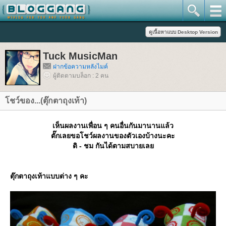
Tuck MusicMan
ฝากข้อความหลังไมค์
ผู้ติดตามบล็อก : 2 คน
ชว์ของ...(ตุ๊กตาถุงเท้า)
เห็นผลงานเพื่อน ๆ คนอื่นกันมานานแล้ว
ตั๊กเลยขอโชว์ผลงานของตัวเองบ้างนะคะ
ติ - ชม กันได้ตามสบายเล
ตุ๊กตาถุงเท้าแบบต่าง ๆ คะ