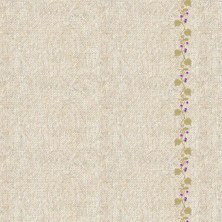
หมูของขวัญงานแต่ง
ไดโน...หมู (ตุ๊กตาถุงเท้า)
มวครับผม (ตุ๊กตาถุงเท้า)
หมีสันหลังยาว (จากถุงเท้า)
สารพัดสัตว์...ตุ๊กตาถุงเท้า
กระต่ายขี้เซา
ตุ๊กตาผึ้งน้อย (ไร้ปีก)
เรื่องหมู ๆ (ตุ๊กตาถุงท้า)
มวเหมียว (ตุ๊กตาถุงเท้า)
ครอบครัวนกฮูก
น้องหูมพวงกุญแจ
กระเป๋าหมู 3 สี
ชว์ของ...(ตุ๊กตาถุงเท้า)