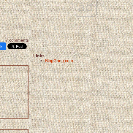
ad
7 comments
ok
Links
BlogGang.com