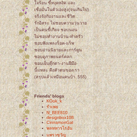
จร้อน ขี้หงุดหงิด และ
เชื่อมั่นในตัวเองสูง(จนเกินไป)
จริงจังกับงานและชีวิต
รักอิสระ ไม่ชอบความวุ่นวา
เป็นคนขี้เกียจ ชอบนอน
ไม่ชอบทำงานบ้าน-ทำครัว
ชอบฟังเพลงร็อค-แร็พ
ชอบอ่านนิยายและการ์ตูน
ชอบดูภาพยนตร์ตลก
ชอบเย็บตุ๊กตา-งานฝีมือ
นี้แหละ คือตัวตนของเรา
(สรุปแล้วเหมือนคนบ้า..555)
Friends' blogs
KOok_k
รำเพ
N_BEE810
designbox108
CinnamonGal
พลทหารไรอัน
พรวขวัญ