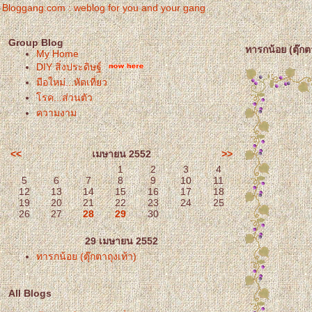
Bloggang.com : weblog for you and your gang
Group Blog
ทารกน้อย (ตุ๊กตา
My Home
DIY สิ่งประดิษฐ์
มือใหม่...หัดเที่ยว
รค...ส่วนตัว
ความงาม
<<
เมษายน 2552
>>
1
2
3
4
5
6
7
8
9
10
11
12
13
14
15
16
17
18
19
20
21
22
23
24
25
26
27
28
29
30
29 เมษายน 2552
ทารกน้อย (ตุ๊กตาถุงเท้า)
All Blogs