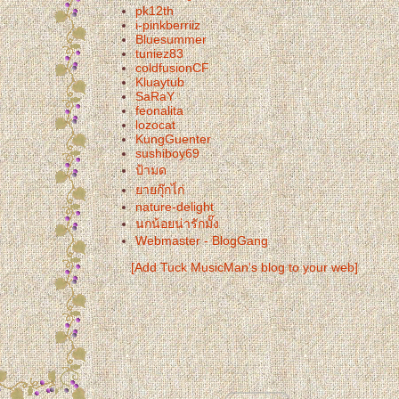
pk12th
i-pinkberriiz
Bluesummer
tuniez83
coldfusionCF
Kluaytub
SaRaY
feonalita
lozocat
KungGuenter
sushiboy69
ป้ามด
ายกุ๊กไ่ก่
nature-delight
นกน้อยน่ารักมั๊ง
Webmaster - BlogGang
[Add Tuck MusicMan's blog to your web]