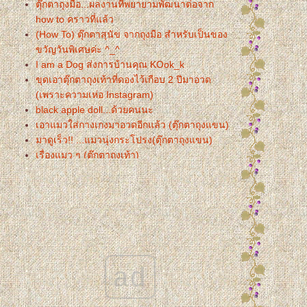
ตุ๊กตาถุงมือ...ผลงานที่พยายามพัฒนาต่อจาก
how to คราวที่แล้ว
(How To) ตุ๊กตาสุนัข จากถุงมือ สำหรับเป็นของ
ขวัญวันพิเศษค่ะ ^_^
I am a Dog ส่งการบ้านคุณ KOok_k
ขุดเอาตุ๊กตาถุงเท้าที่ดองไว้เกือบ 2 ปีมาอวด
(เพราะความเห่อ Instagram)
black apple doll...ด้วยคนนะ
เอาแมวใส่กางเกงมาอวดอีกแล้ว (ตุ๊กตาถุงแขน)
มาดูเร็ว!! ...แมวนุ่งกระโปรง(ตุ๊กตาถุงแขน)
เรื่องแมว ๆ (ตุ๊กตาถุงเท้า)
ไดโน...สีหวาน ๆ (ตุ๊กตาถุงเท้า)
กบ..โอ๊บ ๆ (ตุ๊กตาถุงเท้า)
ทารกน้อย (ตุ๊กตาถุงเท้า)
น้องหนูพุงป่อง (ตุ๊กตาถุงเท้า)
Boy & Girl
ตระกูลหมู (ตุ๊กตาถุงเท้า)
ผลสำเร็จที่ได้...จากการออกรายการวิทยุ
ad
เปิดร้านไม่ทันไร...ก็ได้สัมภาษณ์สดทางรายการ
วิทยุ...หุหุหุ
เปิดร้านแล้วจ้า tuck_sock_doll