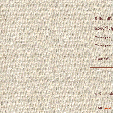
นี่เป็นเวปท
ลองเข้าไปดู
//www.prad
//www.prad
ดย: tuck (
น่ารักมากค่
ดย:
pant