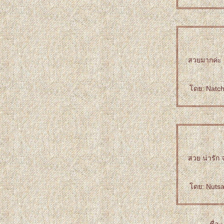
สวยมากค่ะ 
ดย: Natcha
สวย น่ารัก 
ดย: Nutsar