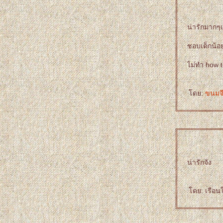
น่ารักมากๆ
ชอบเด็กน้อย
ไม่ทำ how t
ดย:
ขนมจ
น่ารักจัง
ดย: เรือนใ