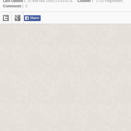
Last Update :
10 สิงหาคม 2555 13:43:42 น.
Counter :
1752 Pageviews.
Comments :
0