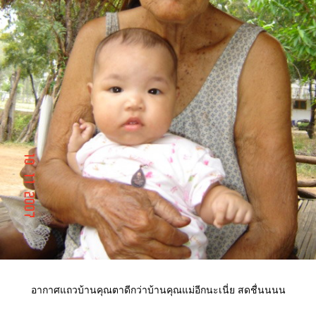
อากาศแถวบ้านคุณตาดีกว่าบ้านคุณแม่อีกนะเนี่ย สดชื่นนนน