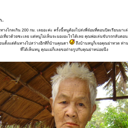
า..
นทางไกลเกิน 200 กม. เลยอะค่ะ ครั้งนี้หนูต้องไปส่งพี่จ๋อมที่ตอนปิดเรียนมาเล่
เที่ยวด้วยซะเลย แต่หนูไม่เห็นจะมองอะไรได้เลย คุณพ่อเล่นขับรถกลับตอนก
ยนอนตั้งแต่ต้นทางไปสว่างอีกทีก็บ้านคุณตา
ถึงบ้านหนูก็เจอคุณย่าทวด ท่า
ที่ได้เห็นหนู คุณแม่ก็เลยขอถ่ายรูปกับคุณย่าหน่อยนึง