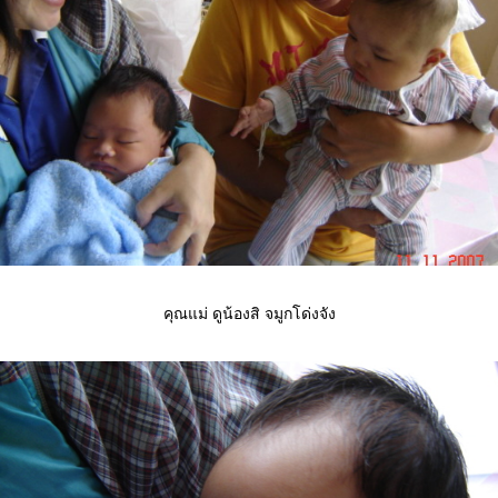
คุณแม่ ดูน้องสิ จมูกโด่งจัง