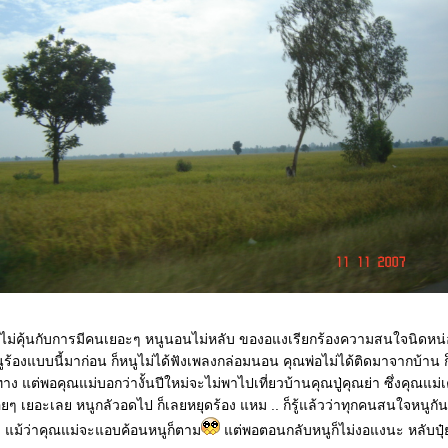
ไม่คุ้นกับการมีคนเยอะๆ หนูนอนไม่หลับ ของอแงเรียกร้องความสนใจนิดหน
ูร้องแบบนี้มาก่อน ก็หนูไม่ได้ฟังเพลงกล่อมนอน คุณพ่อไม่ได้ติดมาจากบ้าน 
ง แต่พอคุณแม่บอกว่างั้นปีใหม่จะไม่พาไปเที่ยวบ้านคุณปู่คุณย่า ซึ่งคุณแม่เ
่อยๆ เยอะเลย หนูกลัวอดไป ก็เลยหยุดร้อง แหม .. ก็รู้แล้วว่าทุกคนสนใจหนูก
ว แม้ว่าคุณแม่จะแอบค้อนหนูก็ตาม
แต่พอตอนกลับหนูก็ไม่งอแงนะ หลับปุ๋