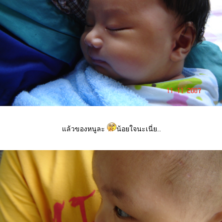
แล้วของหนูละ
น้อยใจนะเนี่ย..