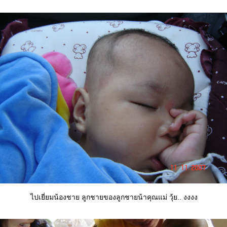
ไปเยี่ยมน้องชาย ลูกชายของลูกชายน้าคุณแม่ วุ้ย.. งงงง