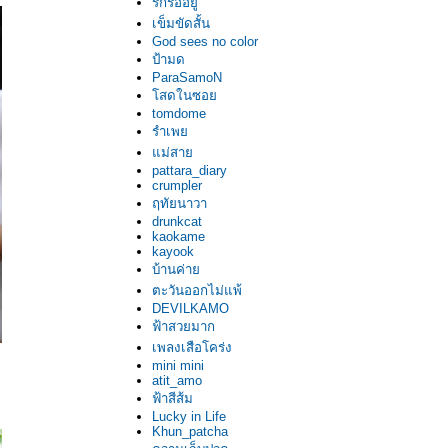
รักรออยู่
เข็มขัดสั้น
God sees no color
ป้ามด
ParaSamoN
โสดในซอย
tomdome
รำเพย
แม่สาย
pattara_diary
crumpler
ฤทัยนาวา
drunkcat
kaokame
kayook
บ้านค่าย
ตะวันออกไม่แพ้
DEVILKAMO
ฟ้าสวยมาก
เพลงเสือโคร่ง
mini mini
atit_amo
ฟ้าสีส้ม
Lucky in Life
Khun_patcha