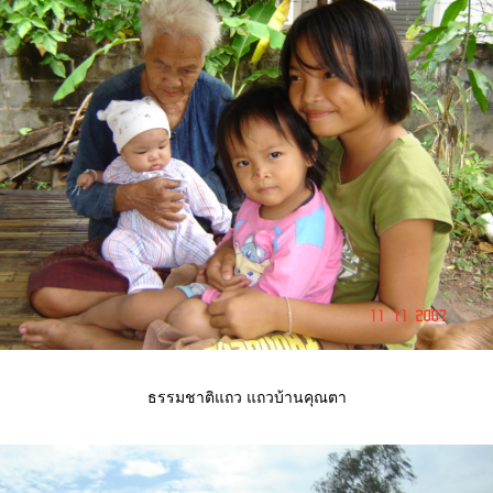
ธรรมชาติแถว แถวบ้านคุณตา