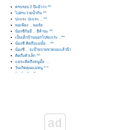
ครบรอบ 2 ปีแย้ววว ^^
ไปสระว่ายน้ำกัน ^^
ปะแจะ ปะแจะ .. ^^
พอเพียง .. พอจัย
น้องซีก้อมี .. ฮิห้านะ ^^
เป็นเด็กบ้านนอกไปซะแระ ..^^
น้องซี คิดถึงแม่มั้ย .. ^^
น้องซี .. จะบ๊ายบายขวดนมแล้วน๊า
คิดถึงตัวเล็ก ^^
แม่จะคิดถึงหนูมั้ย ...
วันเกิดคุณแม่หนู ^ ^
วันเกิดน้องซี
น้องซีพาเที่ยวสวน
แอบขึ้นปกหนังสือค่ะ
หัวเราะกัน
เข้าข้างคุณแม่ดีกว่าเนอะ..
สวนสมุนไพร
กลับบ้านหาคุณตา..
หนูอยากเล่น..
ad
คุณยายบอกแม่ว่า..
กฎทอง 10 ข้อของคนรักกัน...