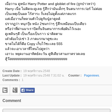
เมื่อวาน ดูหนัง Harry Potter and globlet of fire (ถูกป่าวหว่า)
Harry เนี่ย ไม่คิดจะดูเลย รู้สึกว่ามันเด็กๆ จินตนาการเว่อร์ ไม่ค่อย
เป็นเหตุเป็นผล ไร้สาระ ก็เลยไม่ดูตั้งแต่ภาคแรก
แต่เมื่อวานก็หลวมตัวไปดูกับนู๋ยาคูลค์
ปรากฏว่า หนุกวุ๊ย หนัง 2ชมกว่าๆ รู้สึกเหมือนแป๊บเดียว
หรือว่าที่ผ่านมาเราปิดกั้นจินตนาการเพ้อฝันไว้เนอะ
ดูเพลินๆดี เป็นเรื่องเป็นราว น่าติดตาม
เด๋วต้องไปเช่า 3 ภาคแรกมาดูซะละ
ขาดไม่ได้ก็คือ Copy เก็บไว้ซะเลย 555
แล้วจะเอาเวลาที่ไหนไปดูหว่า
เอาวะ หยุดงานอาทิตย์ละวัน ดูทีเดียวสามภาครวดเลย
สู้ว๊อยยยยยยยยยยยยยยยยยยยยยยยยยยยย
Create Date :
19 พฤศจิกายน 2548
Last Update :
19 พฤศจิกายน 2548 7:31:02 น.
Counter :
Pageviews.
Comments :
1
Comment