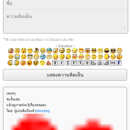
*ใช้ code html ตกแต่งข้อความได้เฉพาะสมาชิก
+
Emotion
+
เหอๆๆ
ซะงั้นเลย
แล้วดูภาค4จะรุ้เรื่องหลอคะ
โดย: นู๋เปนลิงบ๊องส์ (
idexying